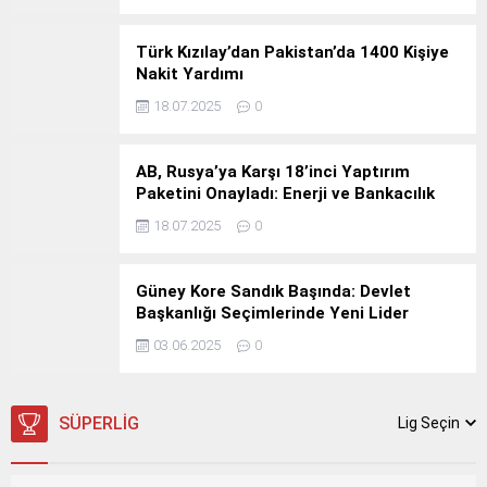
Türk Kızılay’dan Pakistan’da 1400 Kişiye
Nakit Yardımı
18.07.2025
0
AB, Rusya’ya Karşı 18’inci Yaptırım
Paketini Onayladı: Enerji ve Bankacılık
Sektörüne Yeni Kısıtlamalar
18.07.2025
0
Güney Kore Sandık Başında: Devlet
Başkanlığı Seçimlerinde Yeni Lider
Belirleniyor
03.06.2025
0
SÜPERLIG
Lig Seçin