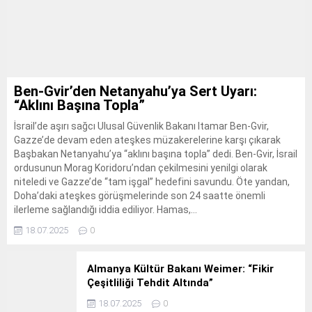
Ben-Gvir’den Netanyahu’ya Sert Uyarı:
“Aklını Başına Topla”
İsrail’de aşırı sağcı Ulusal Güvenlik Bakanı Itamar Ben-Gvir,
Gazze’de devam eden ateşkes müzakerelerine karşı çıkarak
Başbakan Netanyahu’ya “aklını başına topla” dedi. Ben-Gvir, İsrail
ordusunun Morag Koridoru’ndan çekilmesini yenilgi olarak
niteledi ve Gazze’de “tam işgal” hedefini savundu. Öte yandan,
Doha’daki ateşkes görüşmelerinde son 24 saatte önemli
ilerleme sağlandığı iddia ediliyor. Hamas,...
18.07.2025
0
Almanya Kültür Bakanı Weimer: “Fikir
Çeşitliliği Tehdit Altında”
18.07.2025
0