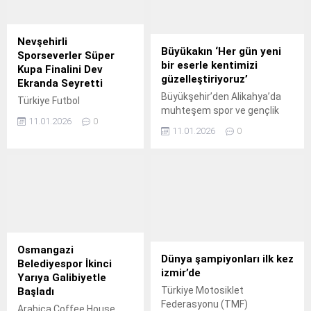
vermeden devam edecek.
Nevşehirli
Büyükakın ‘Her gün yeni
Sporseverler Süper
bir eserle kentimizi
Kupa Finalini Dev
güzelleştiriyoruz’
Ekranda Seyretti
Büyükşehir’den Alikahya’da
Türkiye Futbol
muhteşem spor ve gençlik
Federasyonu tarafından
11.01.2026
0
merkezi.
düzenlenen Süper Kupa
11.01.2026
0
Finali’nde karşılaşan
Galatasaray - Fenerbahçe
maçını Nevşehirli
vatandaşlar Nevşehir
Belediyesi’nin kurduğu
dev ekranda izlediler.
Osmangazi
Dünya şampiyonları ilk kez
Belediyespor İkinci
izmir’de
Yarıya Galibiyetle
Türkiye Motosiklet
Başladı
Federasyonu (TMF)
Arabica Coffee House