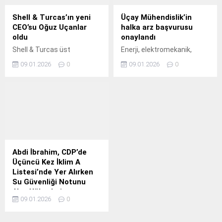
Shell & Turcas’ın yeni
Üçay Mühendislik’in
CEO’su Oğuz Uçanlar
halka arz başvurusu
oldu
onaylandı
Shell & Turcas üst
Enerji, elektromekanik,
yönetiminde bayrak
iklimlendirme ve e-mobilite
09.01.2026
0
09.01.2026
0
değişimi gerçekleşti.
alanındaki faaliyetleri ile
döngüsel ekonomiye katkı
sağlayan Üçay Mühendislik
Enerji ve İklimlendirme
Teknolojileri A.
Abdi İbrahim, CDP’de
Üçüncü Kez İklim A
Listesi’nde Yer Alırken
Su Güvenliği Notunu
A’ya Yükseltti
09.01.2026
0
Abdi İbrahim,
sürdürülebilirlik alanında