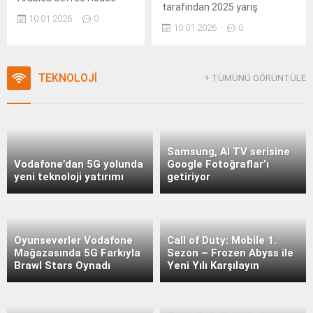
tarafından 2025 yarış
Erkekler Voleybol 1.
10.01.2026
0
sezonunda sınıflarında
10.01.2026
0
dereceye giren sporcuların
ödüllendirileceği “TMF
Şampiyonlar Ödül Töreni”, 10
TEKNOLOJİ
Ocak 2025 Cumartesi
+ TÜMÜNÜ GÖRÜNTÜLE
günü İzmir Ticaret Odası
Toplantı
Salonu’nda gerçekleştirilecek.
Samsung, AI TV serisine
Vodafone’dan 5G yolunda
Google Fotoğraflar’ı
yeni teknoloji yatırımı
getiriyor
Oyunseverler Vodafone
Call of Duty: Mobile 1.
Mağazasında 5G Farkıyla
Sezon – Frozen Abyss ile
Brawl Stars Oynadı
Yeni Yılı Karşılayın