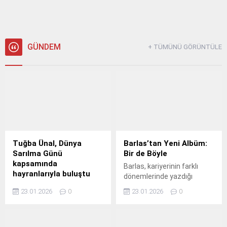
‘Sinema Söyleşileri’nde Ocak ayı konuğu Yönetmen
Ekrem Arslan oldu!
GÜNDEM
+ TÜMÜNÜ GÖRÜNTÜLE
Tuğba Ünal, Dünya
Barlas’tan Yeni Albüm:
Sarılma Günü
Bir de Böyle
kapsamında
Barlas, kariyerinin farklı
hayranlarıyla buluştu
dönemlerinde yazdığı
Dünya Sarılma Günü bu yıl ilk
şarkılardan oluşan özel bir
23.01.2026
0
23.01.2026
0
kez bir AVM etkinliğiyle
seçkiyi yeniden ele aldığı
kutlandı.
yeni albümü “Bir de Böyle”
ile dinleyiciyle buluşturdu.