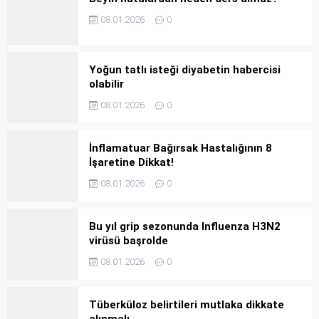
08.01.2026
0
Yoğun tatlı isteği diyabetin habercisi
olabilir
08.01.2026
0
İnflamatuar Bağırsak Hastalığının 8
İşaretine Dikkat!
08.01.2026
0
Bu yıl grip sezonunda Influenza H3N2
virüsü başrolde
08.01.2026
0
Tüberküloz belirtileri mutlaka dikkate
alınmalı