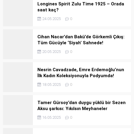
Longines Spirit Zulu Time 1925 – Orada
saat kaç?
24.05.2025
0
Cihan Nacar’dan Bakü’de Görkemli Çıkış:
Tüm Gücüyle ‘Siyah’ Sahnede!
20.05.2025
0
Nesrin Cavadzade, Emre Erdemoğlu’nun
İlk Kadın Koleksiyonuyla Podyumda!
18.05.2025
0
Tamer Gürsoy’dan duygu yüklü bir Sezen
Aksu şarkısı: Yıkılsın Meyhaneler
16.05.2025
0