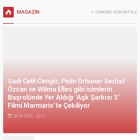
MAGAZİN
+ TÜMÜNÜ GÖRÜNTÜLE
Sadi Celil Cengiz, Pelin Orhuner Serhat
Özcan ve Wilma Elles gibi isimlerin
Başrolünde Yer Aldığı ‘Aşk Şarkısı 3’
Filmi Marmaris’te Çekiliyor
28.05.2025
0