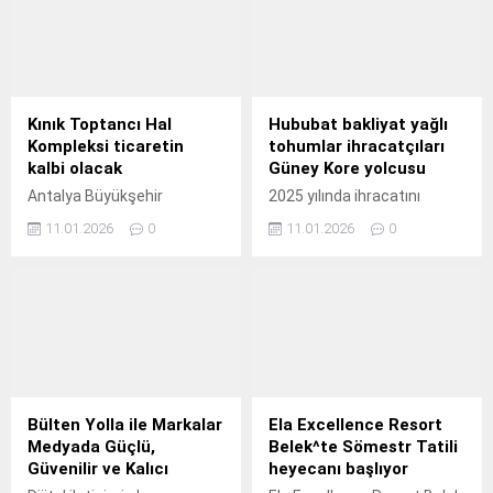
Kınık Toptancı Hal
Hububat bakliyat yağlı
Kompleksi ticaretin
tohumlar ihracatçıları
kalbi olacak
Güney Kore yolcusu
Antalya Büyükşehir
2025 yılında ihracatını
Belediyesi tarafından Kaş
yüzde 23 büyüterek Ege
11.01.2026
0
11.01.2026
0
ilçesinde yapımı sürdürülen
İhracatçı Birlikleri çatısı
Kınık Toptancı Hal
altında ihracat rekortmeni
Kompleksi projesinde
olan Ege Hububat Bakliyat
çalışmalar tüm hızıyla
Yağlı Tohumlar ve
ilerliyor.
Mamulleri İhracatçıları Birliği
2026 yılına da hızlı giriş
yaptı.
Bülten Yolla ile Markalar
Ela Excellence Resort
Medyada Güçlü,
Belek^te Sömestr Tatili
Güvenilir ve Kalıcı
heyecanı başlıyor