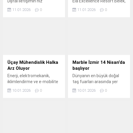
Dijital iletişimin hız
Ela Excellence Resort Belek,
kazandığı günümüzde,
16 Ocak – 1 Şubat 2026
11.01.2026
0
11.01.2026
0
markaların ve kurumların
tarihleri arasında
medyada doğru şekilde
sunacağı Sömestr Tatil
konumlanması her
Paketi ile öğrencilere,
zamankinden daha kritik
ailelere ve kış tatilini keyifle
hale geldi.
geçirmek isteyen
misafirlerine dopdolu bir
sömestr deneyimi
vadediyor.
Üçay Mühendislik Halka
Marble İzmir 14 Nisan’da
Arz Oluyor
başlıyor
Enerji, elektromekanik,
Dünyanın en büyük doğal
iklimlendirme ve e-mobilite
taş fuarları arasında yer
alanındaki faaliyetleri ile
alan, Türk doğal taşının
10.01.2026
0
10.01.2026
0
döngüsel ekonomiye katkı
uluslararası vitrine çıktığı
sağlayan Üçay Mühendislik
Marble İzmir – Uluslararası
Enerji ve İklimlendirme
Doğaltaş ve Teknolojileri
Teknolojileri A.
Fuarı, 14-17 Nisan 2026
tarihleri arasında Fuar
İzmir’de 31’inci kez
kapılarını açacak.