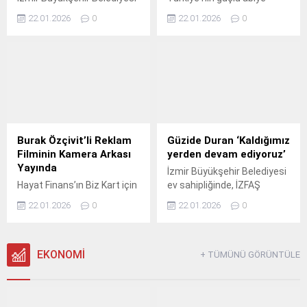
ev sahipliğinde, İZFAŞ
markalarından ALİN
22.01.2026
0
22.01.2026
0
organizasyonu ve Ege Giyim
Exclusive, 2026
Sanayicileri Derneği iş
kreasyonlarını Avrupa'nın en
birliğiyle düzenlenen IF
prestijli moda
Wedding Fashion İzmir – 19.
organizasyonlarından IF
Wedding Fashion İzmir
kapsamında görkemli bir
defileyle moda dünyasıyla
buluşturdu.
Burak Özçivit’li Reklam
Güzide Duran ‘Kaldığımız
Filminin Kamera Arkası
yerden devam ediyoruz’
Yayında
İzmir Büyükşehir Belediyesi
Hayat Finans’ın Biz Kart için
ev sahipliğinde, İZFAŞ
hazırladığı ve “banka olmak”
organizasyonu ve Ege Giyim
22.01.2026
0
22.01.2026
0
kavramına yeni bir yorum
Sanayicileri Derneği iş
getiren reklam filminin
birliğiyle düzenlenen IF
kamera arkası görüntüleri
Wedding Fashion İzmir – 19.
paylaşıldı.
EKONOMİ
+ TÜMÜNÜ GÖRÜNTÜLE