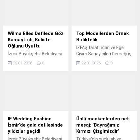
Wilma Elles Defilede Göz
Top Modellerden Örnek
Kamaştırdı, Kuliste
Birliktelik
Oğlunu Uyuttu
İZFAŞ tarafından ve Ege
İzmir Büyükşehir Belediyesi
Giyim Sanayicileri Derneği iş
ev sahipliğinde, İZFAŞ
birliğinde düzenlenen IF
22.01.2026
0
22.01.2026
0
organizasyonu ve Ege Giyim
Wedding Fashion İzmir – 19.
Sanayicileri Derneği iş
birliğiyle düzenlenen IF
Wedding Fashion İzmir – 19.
IF Wedding Fashion
Ünlü mankenlerden net
İzmir’de gala defilesinde
mesaj: ‘Bayrağımız
yıldızlar geçidi
Kırmızı Çizgimizdir’
İzmir Büyükşehir Belediyesi
Türkiye'nin güçlü abiye