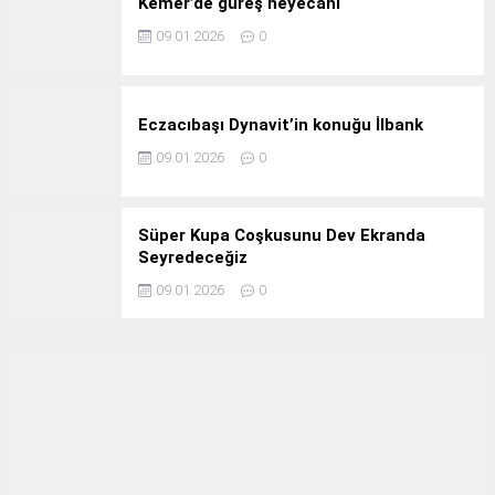
Kemer’de güreş heyecanı
09.01.2026
0
Eczacıbaşı Dynavit’in konuğu İlbank
09.01.2026
0
Süper Kupa Coşkusunu Dev Ekranda
Seyredeceğiz
09.01.2026
0