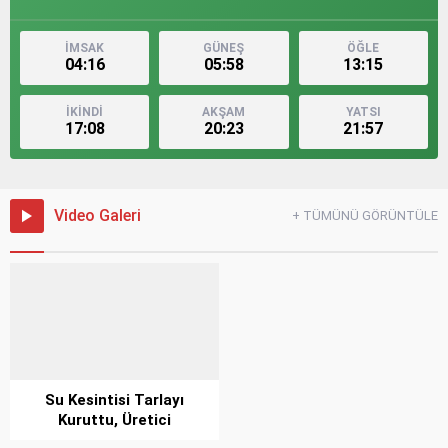
İMSAK
GÜNEŞ
ÖĞLE
04:16
05:58
13:15
İKİNDİ
AKŞAM
YATSI
17:08
20:23
21:57
Video Galeri
+ TÜMÜNÜ GÖRÜNTÜLE
Su Kesintisi Tarlayı
Kuruttu, Üretici
Gözyaşlarına Boğuldu!