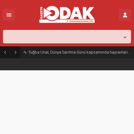
İstanbul,
25
°C
Açık
Tuğba Ünal, Dünya Sarılma Günü kapsamında hayranlarıyla buluştu