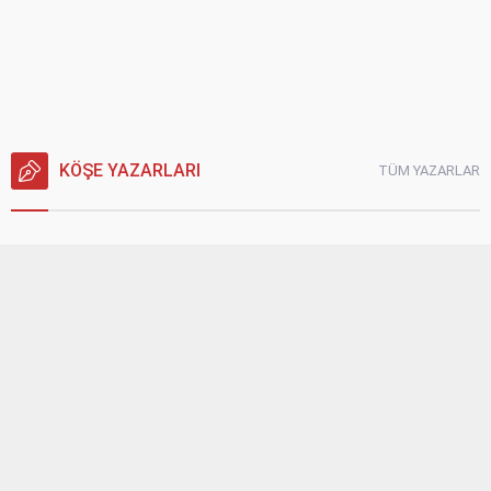
Tuğba Ünal, Dünya Sarılma Günü
kapsamında hayranlarıyla buluştu
KÖŞE YAZARLARI
TÜM YAZARLAR
Kültür Sanat