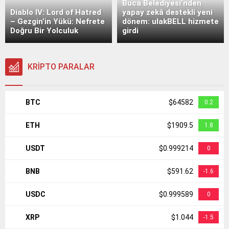
Buca Belediyesi’nden
Diablo IV: Lord of Hatred
yapay zekâ destekli yeni
– Gezgin’in Yükü: Nefrete
dönem: ulakBELL hizmete
Doğru Bir Yolculuk
girdi
KRİPTO PARALAR
BTC
$64582
0.2
ETH
$1909.5
1.8
USDT
$0.999214
0
BNB
$591.62
-1.6
USDC
$0.999589
0
XRP
$1.044
-1.5