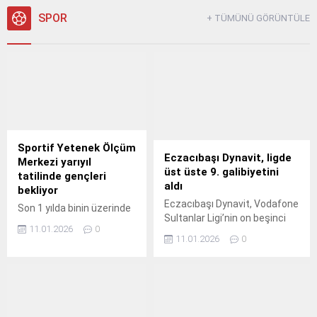
benimsediği uzun vadeli
yaklaşımıyla 2025 Karbon
SPOR
+ TÜMÜNÜ GÖRÜNTÜLE
Saydamlık Projesi (CDP)
İklim Değişikliği
Programı’nda istikrarlı
performansını sürdürmeye
devam ediyor.
Sportif Yetenek Ölçüm
Eczacıbaşı Dynavit, ligde
Merkezi yarıyıl
üst üste 9. galibiyetini
tatilinde gençleri
aldı
bekliyor
Eczacıbaşı Dynavit, Vodafone
Son 1 yılda binin üzerinde
Sultanlar Ligi’nin on beşinci
çocuk ve gence hizmet
11.01.2026
0
haftasında evinde İlbank’ı
veren Karşıyaka
11.01.2026
0
konuk ederek rakibini 25-18,
Belediyesi Sportif
25-23 ve 25-9’luk skorlarla 3-0
Yetenek Ölçüm ve Spora
mağlup etti.
Yönlendirme Merkezi,
yarıyıl tatilinde de
çalışmalarına ara