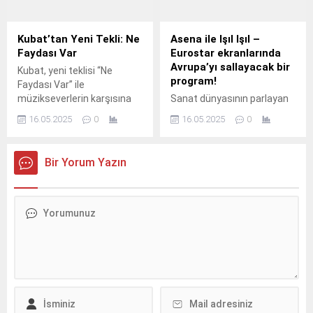
Kubat’tan Yeni Tekli: Ne
Asena ile Işıl Işıl –
Faydası Var
Eurostar ekranlarında
Avrupa’yı sallayacak bir
Kubat, yeni teklisi “Ne
program!
Faydası Var” ile
müzikseverlerin karşısına
Sanat dünyasının parlayan
çıktı.
yıldızı Asena, şimdi
16.05.2025
0
16.05.2025
0
ekranlara bambaşka bir ışıltı
katıyor.
Bir Yorum Yazın