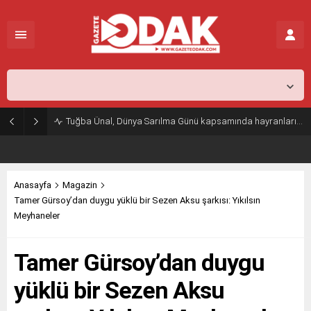
İstanbul,
31
°C
Açık
Tuğba Ünal, Dünya Sarılma Günü kapsamında hayranlarıyla buluştu
Anasayfa
Magazin
Tamer Gürsoy’dan duygu yüklü bir Sezen Aksu şarkısı: Yıkılsın
Meyhaneler
Tamer Gürsoy’dan duygu
yüklü bir Sezen Aksu