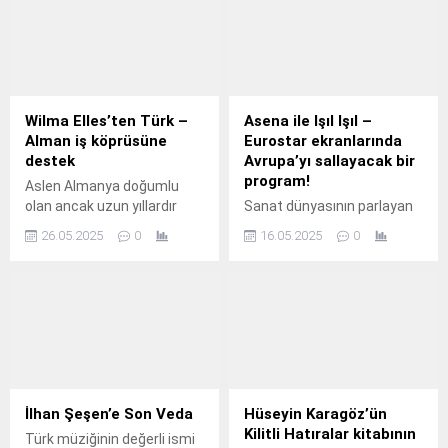
Wilma Elles’ten Türk –
Asena ile Işıl Işıl –
Alman iş köprüsüne
Eurostar ekranlarında
destek
Avrupa’yı sallayacak bir
program!
Aslen Almanya doğumlu
olan ancak uzun yıllardır
Sanat dünyasının parlayan
ülkemizde mesleğini icra
yıldızı Asena, şimdi
26.05.2025
0
16.05.2025
0
eden ve çocuklarını bir Türk
ekranlara bambaşka bir ışıltı
gibi yetiştiren Wilma Elles,
katıyor.
Türkiye ve Almanya
arasında iş köprüsü kuran
JobPonte projesinin
lansmanına katıldı.
İlhan Şeşen’e Son Veda
Hüseyin Karagöz’ün
Kilitli Hatıralar kitabının
Türk müziğinin değerli ismi