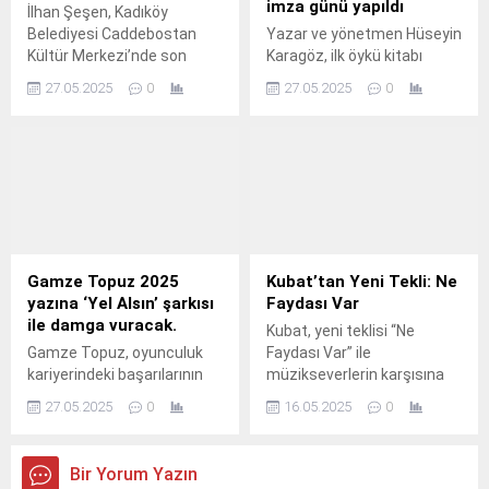
imza günü yapıldı
İlhan Şeşen, Kadıköy
Belediyesi Caddebostan
Yazar ve yönetmen Hüseyin
Kültür Merkezi’nde son
Karagöz, ilk öykü kitabı
yolculuğuna uğurlandı.
"Kilitli Hatıralar" ile edebiyat
27.05.2025
0
27.05.2025
0
dünyasına giriş yaptı.
Gamze Topuz 2025
Kubat’tan Yeni Tekli: Ne
yazına ‘Yel Alsın’ şarkısı
Faydası Var
ile damga vuracak.
Kubat, yeni teklisi “Ne
Gamze Topuz, oyunculuk
Faydası Var” ile
kariyerindeki başarılarının
müzikseverlerin karşısına
ardından müzik dünyasına
çıktı.
27.05.2025
0
16.05.2025
0
"Yel Alsın" adlı şarkısıyla
iddialı bir giriş yapıyor.
Bir Yorum Yazın