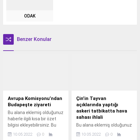
ODAK
Benzer Konular
Avrupa Komisyonu’ndan
Çin’in Tayvan
Budapeşte ziyareti
açıklarında yaptığı
askeri tatbikatta hava
Bu alana eklemiş olduğunuz
sahası ihlali
haberle ilgili kısa bir özet
bilgisi ekleyebilirsiniz. Bu
Bu alana eklemiş olduğunuz
metin yazı düzenleme
haberle ilgili kısa bir özet
10.05.2022
0
10.05.2022
0
sayfasında "Özet"
bilgisi ekleyebilirsiniz. Bu