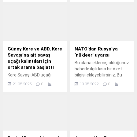
bölümünden eklenebilir.
metin yazı düzenleme
Özet eklenmişse başlık
sayfasında "Özet"
altında kalın olarak bu
bölümünden eklenebilir.
şekilde gösterilir,
Özet eklenmişse başlık
eklenmemişse bu alan boş
altında kalın olarak bu
kalır.
şekilde gösterilir,
eklenmemişse bu alan boş
kalır.
Güney Kore ve ABD, Kore
NATO’dan Rusya’ya
Savaşı’na ait savaş
‘nükleer’ uyarısı
uçağı kalıntıları için
Bu alana eklemiş olduğunuz
ortak arama başlattı
haberle ilgili kısa bir özet
Kore Savaşı ABD uçağı
bilgisi ekleyebilirsiniz. Bu
arama
metin yazı düzenleme
21.05.2025
0
10.05.2022
0
sayfasında "Özet"
bölümünden eklenebilir.
Özet eklenmişse başlık
altında kalın olarak bu
şekilde gösterilir,
eklenmemişse bu alan boş
kalır.