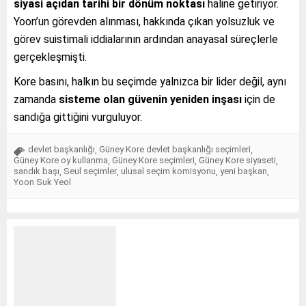
siyasi açıdan tarihi bir dönüm noktası
haline getiriyor.
Yoon’un görevden alınması, hakkında çıkan yolsuzluk ve
görev suistimali iddialarının ardından anayasal süreçlerle
gerçekleşmişti.
Kore basını, halkın bu seçimde yalnızca bir lider değil, aynı
zamanda
sisteme olan güvenin yeniden inşası
için de
sandığa gittiğini vurguluyor.
devlet başkanlığı
Güney Kore devlet başkanlığı seçimleri
,
,
Güney Kore oy kullanma
Güney Kore seçimleri
Güney Kore siyaseti
,
,
,
sandık başı
Seul seçimler
ulusal seçim komisyonu
yeni başkan
,
,
,
,
Yoon Suk Yeol