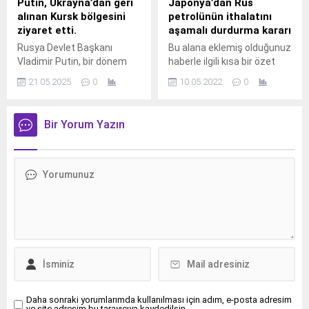
Putin, Ukrayna’dan geri
Japonya’dan Rus
alınan Kursk bölgesini
petrolünün ithalatını
ziyaret etti.
aşamalı durdurma kararı
Rusya Devlet Başkanı
Bu alana eklemiş olduğunuz
Vladimir Putin, bir dönem
haberle ilgili kısa bir özet
Ukrayna ordusunun
bilgisi ekleyebilirsiniz. Bu
21.05.2025
0
10.05.2022
0
kontrolünde kalan ve yakın
metin yazı düzenleme
zamanda tamamen Rus
sayfasında "Özet"
güçleri tarafından geri
bölümünden eklenebilir.
Bir Yorum Yazın
alınan Kursk bölgesine
Özet eklenmişse başlık
ziyarette bulundu.
altında kalın olarak bu
Kremlin’den yapılan
şekilde gösterilir,
açıklamaya göre Putin,
eklenmemişse bu alan boş
bölgedeki temasları
kalır.
kapsamında gönüllü
kuruluşların temsilcileriyle
buluştu ve Kursk Bölgesi
Vali Vekili Aleksandr
Hinşteyn ile görüştü. Putin
ayrıca Kurçatov kentinde
düzenlenen...
Daha sonraki yorumlarımda kullanılması için adım, e-posta adresim
ve site adresim bu tarayıcıya kaydedilsin.