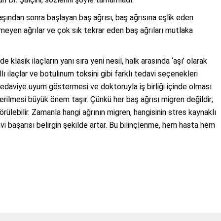
aşından sonra başlayan baş ağrısı, baş ağrısına eşlik eden
ermeyen ağrılar ve çok sık tekrar eden baş ağrıları mutlaka
e klasik ilaçların yanı sıra yeni nesil, halk arasında ‘aşı’ olarak
llı ilaçlar ve botulinum toksini gibi farklı tedavi seçenekleri
 tedaviye uyum göstermesi ve doktoruyla iş birliği içinde olması
verilmesi büyük önem taşır. Çünkü her baş ağrısı migren değildir;
 görülebilir. Zamanla hangi ağrının migren, hangisinin stres kaynaklı
 başarısı belirgin şekilde artar. Bu bilinçlenme, hem hasta hem