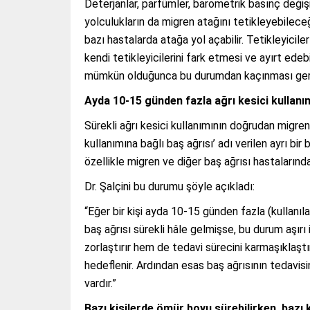
Deterjanlar, parfümler, barometrik basınç değişik
yolculukların da migren atağını tetikleyebileceğ
bazı hastalarda atağa yol açabilir. Tetikleyicile
kendi tetikleyicilerini fark etmesi ve ayırt edeb
mümkün olduğunca bu durumdan kaçınması gereki
Ayda 10-15 günden fazla ağrı kesici kullanımı,
Sürekli ağrı kesici kullanımının doğrudan migreni
kullanımına bağlı baş ağrısı’ adı verilen ayrı bir
özellikle migren ve diğer baş ağrısı hastalarında,
Dr. Şalçini bu durumu şöyle açıkladı:
“Eğer bir kişi ayda 10-15 günden fazla (kullanıla
baş ağrısı sürekli hâle gelmişse, bu durum aşırı 
zorlaştırır hem de tedavi sürecini karmaşıklaştır
hedeflenir. Ardından esas baş ağrısının tedavisi
vardır.”
Bazı kişilerde ömür boyu sürebilirken, bazı 