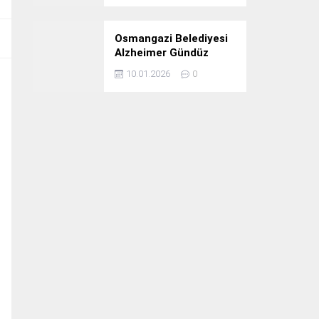
Osmangazi Belediyesi
Alzheimer Gündüz
Bakım Evi 3. Yılını
10.01.2026
0
Kutladı