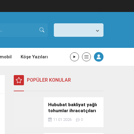
İstanbul,
26
°C
Açık
mobil
Köşe Yazıları
POPÜLER KONULAR
Hububat bakliyat yağlı
tohumlar ihracatçıları
Güney Kore yolcusu
11.01.2026
0