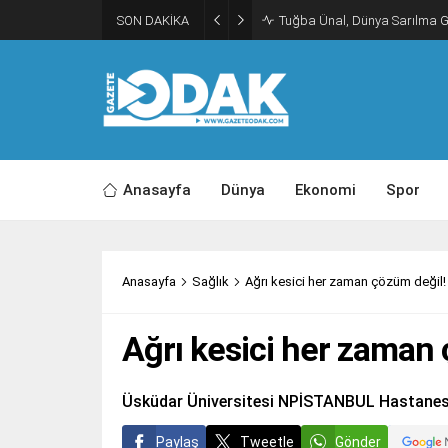
SON DAKİKA
Tuğba Ünal, Dünya Sarılma 
Anasayfa
Dünya
Ekonomi
Spor
Anasayfa
Sağlık
Ağrı kesici her zaman çözüm değil!
Ağrı kesici her zaman 
Üsküdar Üniversitesi NPİSTANBUL Hastanesi
Paylaş
Tweetle
Gönder