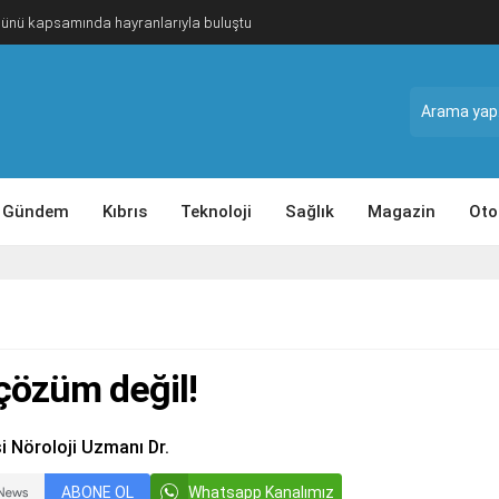
Günü kapsamında hayranlarıyla buluştu
Gündem
Kıbrıs
Teknoloji
Sağlık
Magazin
Oto
çözüm değil!
 Nöroloji Uzmanı Dr.
ABONE OL
Whatsapp Kanalımız