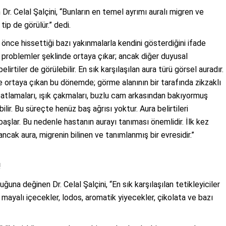
 Dr. Celal Şalçini, “Bunların en temel ayrımı auralı migren ve
 tip de görülür.” dedi.
 önce hissettiği bazı yakınmalarla kendini gösterdiğini ifade
el problemler şeklinde ortaya çıkar; ancak diğer duyusal
irtiler de görülebilir. En sık karşılaşılan aura türü görsel auradır.
 ortaya çıkan bu dönemde; görme alanının bir tarafında zikzaklı
k patlamaları, ışık çakmaları, buzlu cam arkasından bakıyormuş
ilir. Bu süreçte henüz baş ağrısı yoktur. Aura belirtileri
aşlar. Bu nedenle hastanın aurayı tanıması önemlidir. İlk kez
ncak aura, migrenin bilinen ve tanımlanmış bir evresidir.”
!
una değinen Dr. Celal Şalçini, “En sık karşılaşılan tetikleyiciler
, mayalı içecekler, lodos, aromatik yiyecekler, çikolata ve bazı