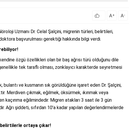
A
A
+
-
ji Uzmanı Dr. Celal Şalçini, migrenin türleri, belirtileri,
 doktora başvurulması gerektiği hakkında bilgi verdi.
ebiliyor!
kendine özgü özellikleri olan bir baş ağrısı türü olduğunu dile
i; genellikle tek taraflı olması, zonklayıcı karakterde seyretmesi
k, bulantı ve kusmanın sık görüldüğüne işaret eden Dr. Şalçini,
ipiktir. Merdiven çıkmak, eğilmek, öksürmek, ıkınmak veya
den kaçınma eğilimindedir. Migren atakları 3 saat ile 3 gün
dir. Ağrı şiddeti, sıfırdan 10’a kadar yapılan değerlendirmelerde
.
elirtilerle ortaya çıkar!