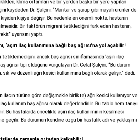
likleri, klima ortamları ve bir yerden başka bir yere yapılan
ini kaydeden Dr. Şalçini, “Mantar ve şarap gibi mayalı ürünler de
r kişiden kişiye değişir. Bu nedenle en önemli nokta, hastanın
ilmesidir. Bir faktörün migreni tetiklediğini fark eden hastanın,
r.” uyarısını yaptı.
 ‘aşırı ilaç kullanımına bağlı baş ağrısı’na yol açabilir!
 tetiklemediğini, ancak baş ağrısı sınıflamasında ‘aşırı ilaç
 baş ağrısı tipi olduğunu vurgulayan Dr. Celal Şalçini, “Bu durum
 sık ve düzenli ağrı kesici kullanımına bağlı olarak gelişir.” dedi.
n ilacın türüne göre değişmekle birlikte) ağrı kesici kullanıyor ve
ilaç kullanım baş ağrısı olarak değerlendirilir. Bu tablo hem tanıyı
ır. Bu hastalarda öncelikle aşırı ilaç kullanımının kesilmesi
ne geçilir. Bu durumun kendine özgü bir hastalık adı ve yaklaşımı
kişilerde zamanla ortadan kalkabilir!