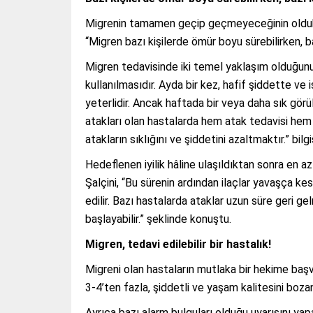
Migrenin tamamen geçip geçmeyeceğinin oldukça
“Migren bazı kişilerde ömür boyu sürebilirken, b
Migren tedavisinde iki temel yaklaşım olduğunu be
kullanılmasıdır. Ayda bir kez, hafif şiddette ve
yeterlidir. Ancak haftada bir veya daha sık görü
atakları olan hastalarda hem atak tedavisi hem
atakların sıklığını ve şiddetini azaltmaktır.” bilgi
Hedeflenen iyilik hâline ulaşıldıktan sonra en 
Şalçini, “Bu sürenin ardından ilaçlar yavaşça ke
edilir. Bazı hastalarda ataklar uzun süre geri g
başlayabilir.” şeklinde konuştu.
Migren, tedavi edilebilir bir hastalık!
Migreni olan hastaların mutlaka bir hekime başv
3-4’ten fazla, şiddetli ve yaşam kalitesini bozan
Ayrıca bazı alarm bulguları olduğu uyarısını yapa