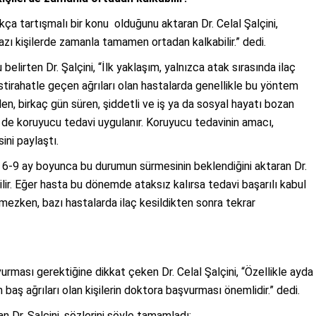
 tartışmalı bir konu olduğunu aktaran Dr. Celal Şalçini,
azı kişilerde zamanla tamamen ortadan kalkabilir.” dedi.
lirten Dr. Şalçini, “İlk yaklaşım, yalnızca atak sırasında ilaç
 istirahatle geçen ağrıları olan hastalarda genellikle bu yöntem
len, birkaç gün süren, şiddetli ve iş ya da sosyal hayatı bozan
 de koruyucu tedavi uygulanır. Koruyucu tedavinin amacı,
sini paylaştı.
az 6-9 ay boyunca bu durumun sürmesinin beklendiğini aktaran Dr.
silir. Eğer hasta bu dönemde ataksız kalırsa tedavi başarılı kabul
elmezken, bazı hastalarda ilaç kesildikten sonra tekrar
urması gerektiğine dikkat çeken Dr. Celal Şalçini, “Özellikle ayda
 baş ağrıları olan kişilerin doktora başvurması önemlidir.” dedi.
n Dr. Şalçini, sözlerini şöyle tamamladı: