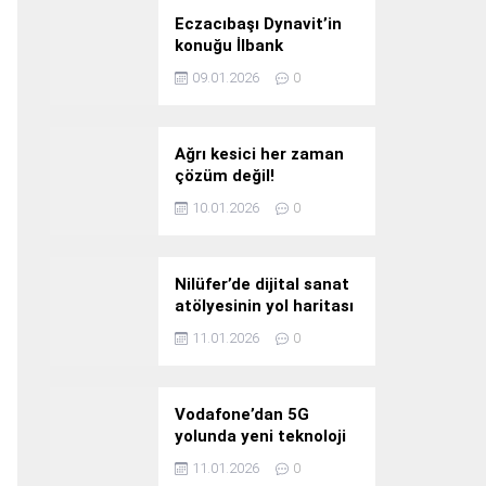
Eczacıbaşı Dynavit’in
konuğu İlbank
09.01.2026
0
Ağrı kesici her zaman
çözüm değil!
10.01.2026
0
Nilüfer’de dijital sanat
atölyesinin yol haritası
konuşuldu
11.01.2026
0
Vodafone’dan 5G
yolunda yeni teknoloji
yatırımı
11.01.2026
0