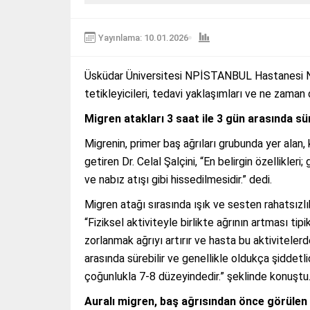
Yayınlama: 10.01.2026
Üsküdar Üniversitesi NPİSTANBUL Hastanesi Nörolo
tetikleyicileri, tedavi yaklaşımları ve ne zaman
Migren atakları 3 saat ile 3 gün arasında sür
Migrenin, primer baş ağrıları grubunda yer alan, 
getiren Dr. Celal Şalçini, “En belirgin özellikler
ve nabız atışı gibi hissedilmesidir.” dedi.
Migren atağı sırasında ışık ve sesten rahatsızlı
“Fiziksel aktiviteyle birlikte ağrının artması t
zorlanmak ağrıyı artırır ve hasta bu aktiviteler
arasında sürebilir ve genellikle oldukça şiddetli
çoğunlukla 7-8 düzeyindedir.” şeklinde konuştu
Auralı migren, baş ağrısından önce görülen b