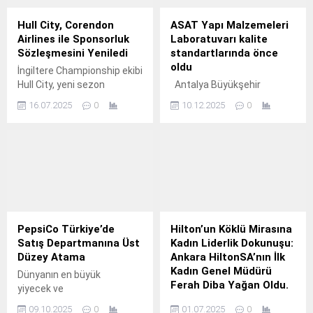
müşterilerinin yaşam boyu
sorunları gündeme taşındı.
sağlık partneri olmayı
Hull City, Corendon
ASAT Yapı Malzemeleri
hedefliyor.
Airlines ile Sponsorluk
Laboratuvarı kalite
Sözleşmesini Yeniledi
standartlarında önce
oldu
İngiltere Championship ekibi
Hull City, yeni sezon
Antalya Büyükşehir
hazırlıkları kapsamında
Belediyesi ASAT Genel
16.07.2025
0
10.12.2025
0
Corendon Airlines’ın özel
Müdürlüğü’ne bağlı Yapı
olarak tasarladığı "kaplan
Malzemeleri Laboratuvarı,
giydirmeli" uçağıyla
2025 yılı boyunca
İstanbul’a geldi.
gerçekleştirdiği başarılı
çalışmalarla dikkat çekti.
PepsiCo Türkiye’de
Hilton’un Köklü Mirasına
Satış Departmanına Üst
Kadın Liderlik Dokunuşu:
Düzey Atama
Ankara HiltonSA’nın İlk
Kadın Genel Müdürü
Dünyanın en büyük
Ferah Diba Yağan Oldu.
yiyecek ve
içecek şirketlerinden
Ankara’nın köklü
09.10.2025
0
01.07.2025
0