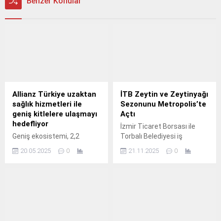
Benzer Konular
Allianz Türkiye uzaktan
İTB Zeytin ve Zeytinyağı
sağlık hizmetleri ile
Sezonunu Metropolis’te
geniş kitlelere ulaşmayı
Açtı
hedefliyor
İzmir Ticaret Borsası ile
Geniş ekosistemi, 2,2
Torbalı Belediyesi iş
milyon sağlık sigortalısı ve
birliğiyle Metropolis Antik
20.05.2025
0
21.11.2025
0
uçtan uca dijital, yenilikçi
Kenti’nde düzenlenen
çözümleriyle özel sağlık
sezon açılışında
sigortasında liderliğini
zeytinciliğin geçmişi,
sürdüren Allianz Türkiye,
bugünü ve geleceği ele
farklı müşteri
alınırken, Torbalı’nın zeytin
segmentlerine uygun,
üretimindeki potansiyeli ve
kapsayıcı hizmetleriyle
sektörün çözüm bekleyen