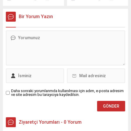
PepsiCo’nun en önemli
otellerinden Ankara
operasyonlarından biri
HiltonSA, 37 yıllık tarihinde
olarak öne çıkan PepsiCo
bir ilke imza atarak genel
Bir Yorum Yazın
Türkiye’de üst düzey atama
müdürlük görevine,
gerçekleşti.
sektördeki başarılı kariyeri
ve liderliğiyle tanınan Ferah
Diba Yağan’ı atadı.
Daha sonraki yorumlarımda kullanılması için adım, e-posta adresim
ve site adresim bu tarayıcıya kaydedilsin.
Ziyaretçi Yorumları - 0 Yorum