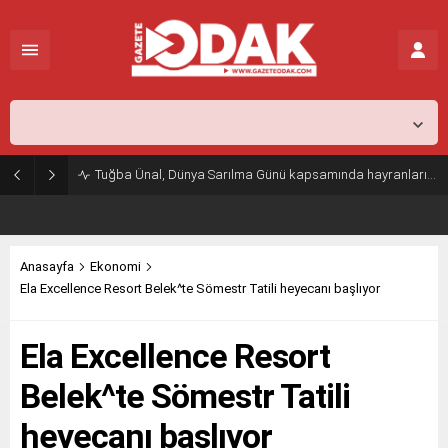
İstanbul,
31
°C
Açık
Tuğba Ünal, Dünya Sarılma Günü kapsamında hayranlarıyla buluştu
Anasayfa
Ekonomi
Ela Excellence Resort Belek^te Sömestr Tatili heyecanı başlıyor
Ela Excellence Resort
Belek^te Sömestr Tatili
heyecanı başlıyor