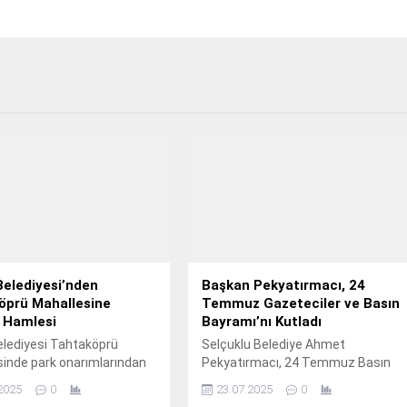
Belediyesi’nden
Başkan Pekyatırmacı, 24
öprü Mahallesine
Temmuz Gazeteciler ve Basın
 Hamlesi
Bayramı’nı Kutladı
elediyesi Tahtaköprü
Selçuklu Belediye Ahmet
inde park onarımlarından
Pekyatırmacı, 24 Temmuz Basın
onatı alanlarının
Bayramı nedeniyle yayımladığı
2025
0
23.07.2025
0
ına, süs havuzlarının bakım
kutlama mesajında şu görüşlere