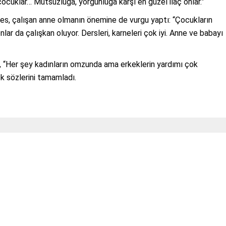
çocuklar… Mutsuzluğa, yorgunluğa karşı en güzel ilaç onlar.”
les, çalışan anne olmanın önemine de vurgu yaptı: “Çocukların
ar da çalışkan oluyor. Dersleri, karneleri çok iyi. Anne ve babayı
, “Her şey kadınların omzunda ama erkeklerin yardımı çok
k sözlerini tamamladı.