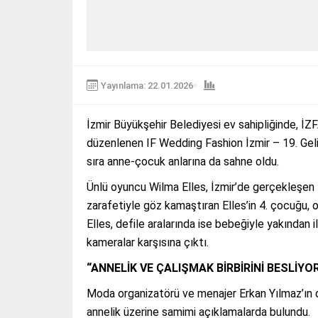
Yayınlama: 22.01.2026
İzmir Büyükşehir Belediyesi ev sahipliğinde, İZF
düzenlenen IF Wedding Fashion İzmir – 19. Gelin
sıra anne-çocuk anlarına da sahne oldu.
Ünlü oyuncu Wilma Elles, İzmir’de gerçekleşen 
zarafetiyle göz kamaştıran Elles’in 4. çocuğu, 
Elles, defile aralarında ise bebeğiyle yakından i
kameralar karşısına çıktı.
“ANNELİK VE ÇALIŞMAK BİRBİRİNİ BESLİYO
Moda organizatörü ve menajer Erkan Yılmaz’ın dü
annelik üzerine samimi açıklamalarda bulundu.