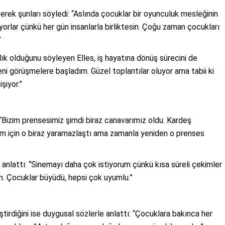
rterek şunları söyledi: “Aslında çocuklar bir oyunculuk mesleğinin
yorlar çünkü her gün insanlarla birliktesin. Çoğu zaman çocukları
”
k olduğunu söyleyen Elles, iş hayatına dönüş sürecini de
yeni görüşmelere başladım. Güzel toplantılar oluyor ama tabii ki
şiyor.”
 “Bizim prensesimiz şimdi biraz canavarımız oldu. Kardeş
iğim için o biraz yaramazlaştı ama zamanla yeniden o prenses
e anlattı: “Sinemayı daha çok istiyorum çünkü kısa süreli çekimler
um. Çocuklar büyüdü, hepsi çok uyumlu.”
ştirdiğini ise duygusal sözlerle anlattı: “Çocuklara bakınca her