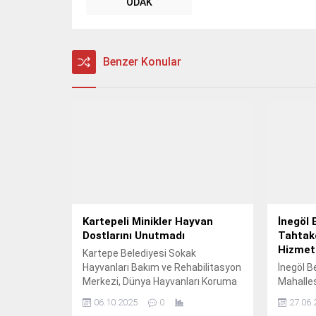
ODAK
Benzer Konular
Kartepeli Minikler Hayvan
İnegöl 
Dostlarını Unutmadı
Tahtak
Hizmet
Kartepe Belediyesi Sokak
Hayvanları Bakım ve Rehabilitasyon
İnegöl B
Merkezi, Dünya Hayvanları Koruma
Mahalles
Günü kapsamında minik
sosyal d
06.10.2025
0
27.06.
misafirlerini ağırladı.
bakımlar