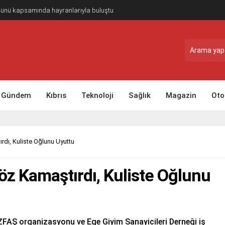
Günü kapsamında hayranlarıyla buluştu
Gündem
Kıbrıs
Teknoloji
Sağlık
Magazin
Oto
rdı, Kuliste Oğlunu Uyuttu
öz Kamaştırdı, Kuliste Oğlunu
 İZFAŞ organizasyonu ve Ege Giyim Sanayicileri Derneği iş