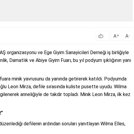
A
A
+
-
AŞ organizasyonu ve Ege Giyim Sanayicileri Derneği iş birliğiyle
lik, Damatlık ve Abiye Giyim Fuarı, bu yıl podyum şıklığının yanı
fuara minik yavrusunu da yanında getirerek katıldı. Podyumda
oğlu Leon Mirza, defile sırasında kuliste pusette uyudu. Wilma
lgilenerek anneliğiyle de takdir topladı. Minik Leon Mirza, ilk kez
R”
zenlediği defilenin ardından soruları yanıtlayan Wilma Elles,