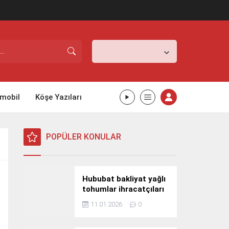
İstanbul,
26
°C
Açık
mobil
Köşe Yazıları
POPÜLER KONULAR
Hububat bakliyat yağlı
tohumlar ihracatçıları
Güney Kore yolcusu
11.01.2026
0