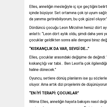
Elles, anneliğin mesleğiyle iç içe geçtiğini beli
içinde büyüyor. Set ortamına çok iyi uyum sağlı
da yanıma getirebiliyorum, bu çok güzel oluyor.
Dördüncü çocuğu Leon Mirza’nın henüz dört aylı
anlattı: “Leon dört aylık oldu, şimdi daha yeni 
çocuklar geldikten sonra aile dengesi biraz deği
“KISKANÇLIK DA VAR, SEVGİ DE…”
Elles, çocuklar arasındaki değişime de değindi:
kıskançlığı var tabii… Ben Leon’la çok ilgilend
haline dönecek.”
Oyuncu, setlere dönüş planlarını ise şu sözlerl
oluyor. Ama artık dizi projelerini de düşünüyor
“EN İYİ TERAPİ: ÇOCUKLAR”
Wilma Elles, anneliğin hayata bakışını nasıl deği