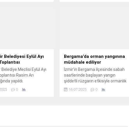
mından yabani otların
yer verdi; “Toplumun doğru
ne, altyapı ve yeni yol
bilgilendirilmesi, kamuoyunun
ışmalarından altyapı
sağlıklı şekilde oluşması ve
arı kaynaklı çöken yolların
demokratik değerlerin güçlenmesi
a ve parke taş
yolunda büyük sorumluluk üstlenen
arına kadar 1 haftada
basın kuruluşlarımız, toplumsal
 bir hizmet hamlesi
hayatın vazgeçilmez unsurlarından
ştirdi.
biridir.
r Belediyesi Eylül Ayı
Bergama’da orman yangınına
Toplantısı
müdahale ediliyor
 Belediye Meclisi Eylül Ayı
İzmir’in Bergama ilçesinde sabah
oplantısı Rasim Arı
saatlerinde başlayan yangın
ğında yapıldı.
şiddetli rüzgarın etkisiyle ormanlık
alana sıçradı.
2025
0
16.07.2025
0