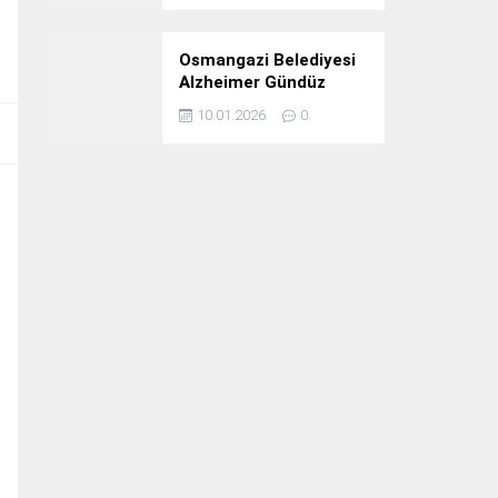
Osmangazi Belediyesi
Alzheimer Gündüz
Bakım Evi 3. Yılını
10.01.2026
0
Kutladı