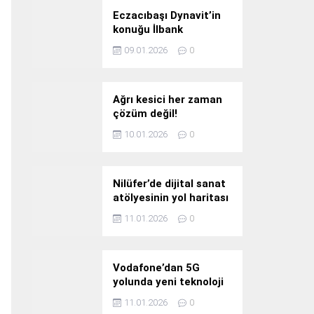
Eczacıbaşı Dynavit’in
konuğu İlbank
09.01.2026
0
Ağrı kesici her zaman
çözüm değil!
10.01.2026
0
Nilüfer’de dijital sanat
atölyesinin yol haritası
konuşuldu
11.01.2026
0
Vodafone’dan 5G
yolunda yeni teknoloji
yatırımı
11.01.2026
0