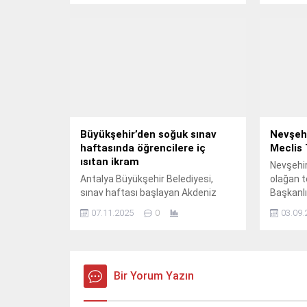
ve onarı
biçilmesi
açma çal
çalışmal
onarımın
kaplamal
kapsamlı
gerçekle
Büyükşehir’den soğuk sınav
Nevşehi
haftasında öğrencilere iç
Meclis 
ısıtan ikram
Nevşehir
Antalya Büyükşehir Belediyesi,
olağan t
sınav haftası başlayan Akdeniz
Başkanlı
Üniversitesi öğrencilerine sıcak
07.11.2025
0
03.09.
çorba ikramında bulunuyor.
Bir Yorum Yazın