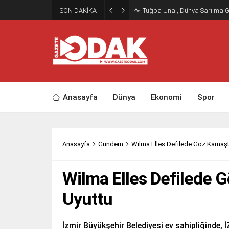
SON DAKİKA
Tuğba Ünal, Dünya Sarılma 
Anasayfa
Dünya
Ekonomi
Spor
Anasayfa
Gündem
Wilma Elles Defilede Göz Kamaştı
Wilma Elles Defilede G
Uyuttu
İzmir Büyükşehir Belediyesi ev sahipliğinde,