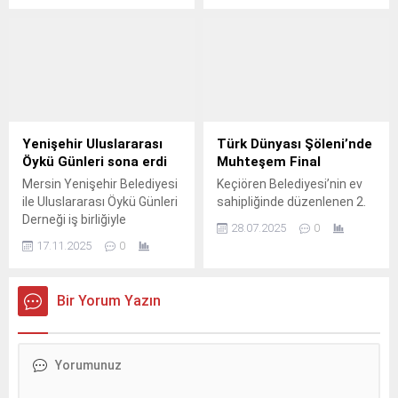
da en kapsamlı ve en büyük
Haftası’nın (AHH) lansman
festivali olan Türkiye Kültür
etkinliği, “Herkes için
Yolu Festivali’nin bu yılki
hareketlilik” temasıyla
8’inci ayağı, UNESCO Dünya
Kuğulu Park'ta yapıldı.
Mirası Listesi’nde yer alan
Nevşehir ve ülke turizminin
gözbebeği Kapadokya
bölgesinde yapılacak.
Yenişehir Uluslararası
Türk Dünyası Şöleni’nde
Öykü Günleri sona erdi
Muhteşem Final
Mersin Yenişehir Belediyesi
Keçiören Belediyesi’nin ev
ile Uluslararası Öykü Günleri
sahipliğinde düzenlenen 2.
Derneği iş birliğiyle
28.07.2025
0
düzenlenen Yenişehir
17.11.2025
0
Uluslararası Öykü Günleri,
üç gün süren zengin
programıyla sona erdi.
Bir Yorum Yazın