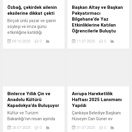
Özbağ, çekirdek ailenin
Başkan Altay ve Başkan
eksilerine dikkat çekti
Pekyatırmacı
Bilgehane’de Yaz
Birçok ünlü yazar ve şairin
Etkinliklerine Katılan
söyleşi ve imza günü
Öğrencilerle Buluştu
etkinliğine katıldığı
Uluslararası 15.
Konya Büyükşehir Belediye
09.10.2025
0
11.07.2025
0
Başkanı Uğur İbrahim Altay,
Selçuklu Belediye Başkanı
Ahmet Pekyatırmacı ile
birlikte Konya Büyükşehir
Belediyesi Süleyman Şah
Bilgehanesi’ni ziyaret
ederek yaz etkinliklerine
katılan öğrencilerle bir araya
geldi.
Binlerce Yıllık Çin ve
Avrupa Hareketlilik
Anadolu Kültürü
Haftası 2025 Lansmanı
Kapadokya’da Buluşuyor
Yapıldı
Kültür ve Turizm
Çankaya Belediye Başkanı
Bakanlığı’nın nisan ayında
Hüseyin Can Güner ev
başlattığı ve sadece
sahipliğinde düzenlenen
26.07.2025
0
01.07.2025
0
Türkiye'nin değil, dünyanın
Avrupa Hareketlilik