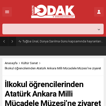
İstanbul,
25
°C
Parçalı Az Bulutlu
Tuğba Ünal, Dünya Sarılma Günü kapsamında hayranlarıyla buluştu
Anasayfa
Kültür Sanat
İlkokul öğrencilerinden Atatürk Ankara Milli Mücadele Müzesi’ne ziyaret
İlkokul öğrencilerinden
Atatürk Ankara Milli
Mücadele Müzesi’ne ziyaret