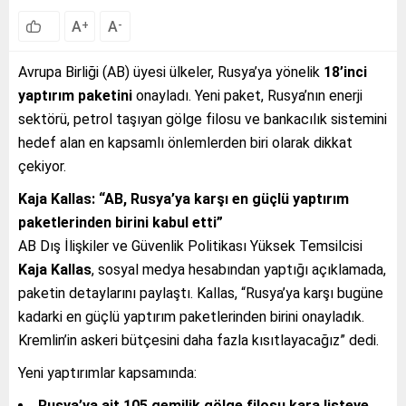
A
A
+
-
Avrupa Birliği (AB) üyesi ülkeler, Rusya’ya yönelik
18’inci
yaptırım paketini
onayladı. Yeni paket, Rusya’nın enerji
sektörü, petrol taşıyan gölge filosu ve bankacılık sistemini
hedef alan en kapsamlı önlemlerden biri olarak dikkat
çekiyor.
Kaja Kallas: “AB, Rusya’ya karşı en güçlü yaptırım
paketlerinden birini kabul etti”
AB Dış İlişkiler ve Güvenlik Politikası Yüksek Temsilcisi
Kaja Kallas
, sosyal medya hesabından yaptığı açıklamada,
paketin detaylarını paylaştı. Kallas, “Rusya’ya karşı bugüne
kadarki en güçlü yaptırım paketlerinden birini onayladık.
Kremlin’in askeri bütçesini daha fazla kısıtlayacağız” dedi.
Yeni yaptırımlar kapsamında:
Rusya’ya ait 105 gemilik gölge filosu kara listeye