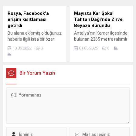
Rusya, Facebook’a
Mayısta Kar Şoku!
erişim kısıtlaması
Tahtalı Dağı’nda Zirve
getirdi
Beyaza Büründü
Bu alana eklemiş olduğunuz
Antalya’nın Kemer ilçesinde
haberle ilgili kısa bir özet
bulunan 2365 metre rakımlı
bilgisi ekleyebilirsiniz. Bu
Tahtalı Dağı’nın zirvesi,
10.05.2022
0
01.05.2025
0
metin yazı düzenleme
mayıs ayında beklenmedik
sayfasında "Özet"
bir kar yağışı ile beyaza
bölümünden eklenebilir.
büründü. Bu durum, bölgede
Özet eklenmişse başlık
şaşkınlık yaratırken, dağın
Bir Yorum Yazın
altında kalın olarak bu
zirvesindeki manzaralar ise
şekilde gösterilir,
büyüleyici bir güzellik sundu.
eklenmemişse bu alan boş
Sabah saatlerinde başlayan
kalır.
kar yağışı, Tahtalı Dağı’nın
zirvesini kısa sürede beyaz
bir örtüyle kapladı.
Normalde bahar ayında
güneşli...