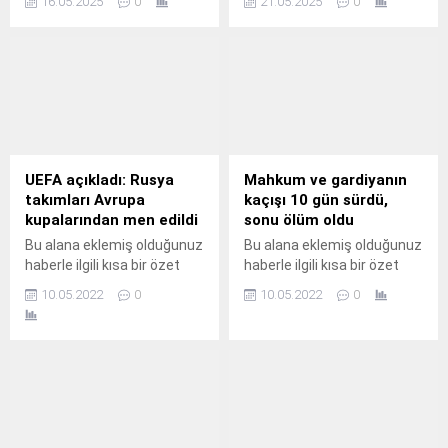
16.05.2025
0
21.05.2025
0
genel seçime gidiyor. 18
Mayıs Pazar günü yapılacak
seçimlerde, mevcut azınlık
hükümetinin siyasi istikrarı
sağlayıp sağlamayacağı
merak ediliyor. Avrupa Birliği
(AB) ülkeleri arasında
ekonomisindeki olumlu
gelişmelere rağmen son 10
UEFA açıkladı: Rusya
Mahkum ve gardiyanın
yılda siyasi istikrarı
takımları Avrupa
kaçışı 10 gün sürdü,
bulamayan Portekiz, 18
kupalarından men edildi
sonu ölüm oldu
Mayıs Pazar günü yeniden
Bu alana eklemiş olduğunuz
Bu alana eklemiş olduğunuz
sandık başına gidiyor. Bu,
haberle ilgili kısa bir özet
haberle ilgili kısa bir özet
son...
bilgisi ekleyebilirsiniz. Bu
bilgisi ekleyebilirsiniz. Bu
10.05.2022
0
10.05.2022
0
metin yazı düzenleme
metin yazı düzenleme
sayfasında "Özet"
sayfasında "Özet"
bölümünden eklenebilir.
bölümünden eklenebilir.
Özet eklenmişse başlık
Özet eklenmişse başlık
altında kalın olarak bu
altında kalın olarak bu
şekilde gösterilir,
şekilde gösterilir,
eklenmemişse bu alan boş
eklenmemişse bu alan boş
kalır.
kalır.