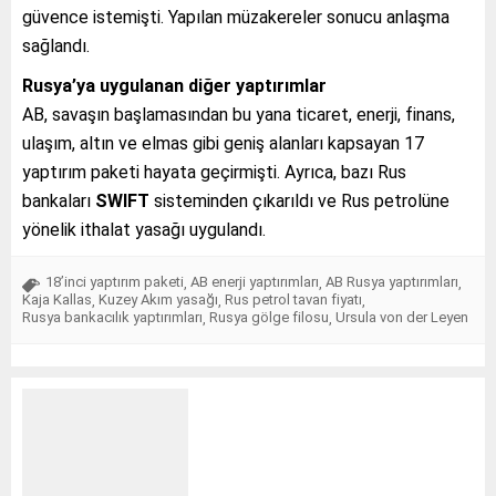
güvence istemişti. Yapılan müzakereler sonucu anlaşma
sağlandı.
Rusya’ya uygulanan diğer yaptırımlar
AB, savaşın başlamasından bu yana ticaret, enerji, finans,
ulaşım, altın ve elmas gibi geniş alanları kapsayan 17
yaptırım paketi hayata geçirmişti. Ayrıca, bazı Rus
bankaları
SWIFT
sisteminden çıkarıldı ve Rus petrolüne
yönelik ithalat yasağı uygulandı.
18’inci yaptırım paketi
AB enerji yaptırımları
AB Rusya yaptırımları
,
,
,
Kaja Kallas
Kuzey Akım yasağı
Rus petrol tavan fiyatı
,
,
,
Rusya bankacılık yaptırımları
Rusya gölge filosu
Ursula von der Leyen
,
,