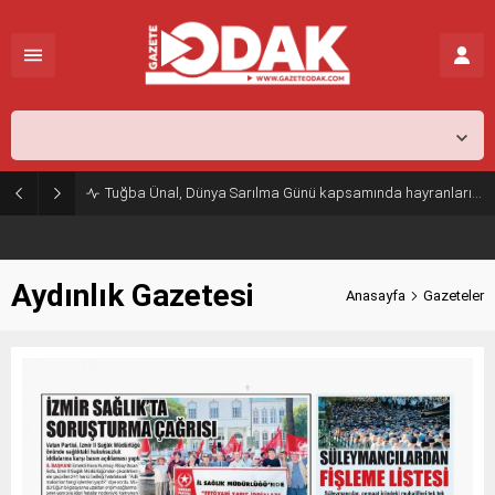
İstanbul,
31
°C
Açık
Tuğba Ünal, Dünya Sarılma Günü kapsamında hayranlarıyla buluştu
Aydınlık Gazetesi
Anasayfa
Gazeteler