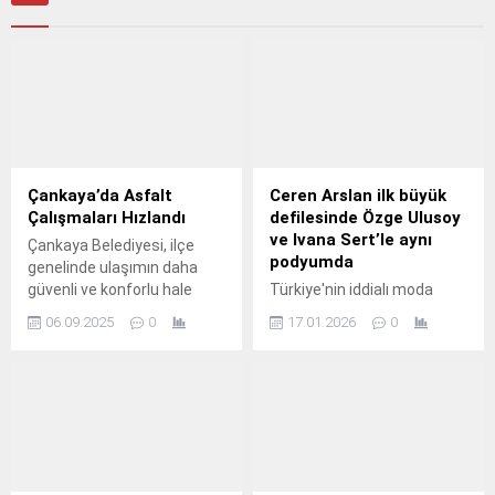
Çankaya’da Asfalt
Ceren Arslan ilk büyük
Çalışmaları Hızlandı
defilesinde Özge Ulusoy
ve Ivana Sert’le aynı
Çankaya Belediyesi, ilçe
podyumda
genelinde ulaşımın daha
güvenli ve konforlu hale
Türkiye'nin iddialı moda
gelmesi için asfalt
markalarından Maxra
06.09.2025
0
17.01.2026
0
çalışmalarını sürdürüyor.
Govana, Avrupa'nın en
büyük moda
organizasyonlarından IF
Wedding Fashion İzmir
kapsamında gerçekleşecek
defilesiyle büyük ses
getirecek.