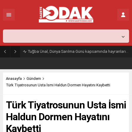
İstanbul,
26
°C
Açık
Tuğba Ünal, Dünya Sarılma Günü kapsamında hayranlarıyla buluştu
Anasayfa
Gündem
Türk Tiyatrosunun Usta İsmi Haldun Dormen Hayatını Kaybetti
Türk Tiyatrosunun Usta İsmi
Haldun Dormen Hayatını
Kaybetti