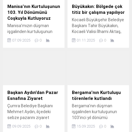
Manisa’nın Kurtuluşunun
Büyükakın: Bölgede çok
103. Yıl Dönümünü
titiz bir çalışma yapılıyor
Coşkuyla Kutluyoruz
Kocaeli Büyükşehir Belediye
Manisa’mızın düşman
Başkanı Tahir Büyükakın,
işgalinden kurtuluşunun
Kocaeli Valisi İlhami Aktaş,
103.
29 Ekim’de bir binanın
07.09.2025
0
01.11.2025
0
yıkılarak 4 kişinin hayatını
kaybettiği Gebze Akse
Sapağı mevkiinden
ayrılmıyor.
Başkan Aydın’dan Pazar
Bergama’nın Kurtuluşu
Esnafına Ziyaret
törenlerle kutlandı
Çumra Belediye Başkanı
Bergama’nın düşman
Mehmet Aydın, ilçedeki
işgalinden kurtuluşunun
sebze pazarını ziyaret
103'inci yıl dönümü
ederek esnaf ve
coşkuyla kutlandı.
09.09.2025
0
15.09.2025
0
vatandaşlarla bir araya