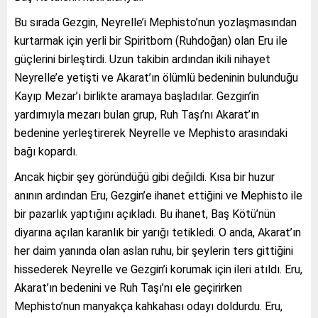
Bu sırada Gezgin, Neyrelle’i Mephisto’nun yozlaşmasından
kurtarmak için yerli bir Spiritborn (Ruhdoğan) olan Eru ile
güçlerini birleştirdi. Uzun takibin ardından ikili nihayet
Neyrelle’e yetişti ve Akarat’ın ölümlü bedeninin bulunduğu
Kayıp Mezar’ı birlikte aramaya başladılar. Gezgin’in
yardımıyla mezarı bulan grup, Ruh Taşı’nı Akarat’ın
bedenine yerleştirerek Neyrelle ve Mephisto arasındaki
bağı kopardı.
Ancak hiçbir şey göründüğü gibi değildi. Kısa bir huzur
anının ardından Eru, Gezgin’e ihanet ettiğini ve Mephisto ile
bir pazarlık yaptığını açıkladı. Bu ihanet, Baş Kötü’nün
diyarına açılan karanlık bir yarığı tetikledi. O anda, Akarat’ın
her daim yanında olan aslan ruhu, bir şeylerin ters gittiğini
hissederek Neyrelle ve Gezgin’i korumak için ileri atıldı. Eru,
Akarat’ın bedenini ve Ruh Taşı’nı ele geçirirken
Mephisto’nun manyakça kahkahası odayı doldurdu. Eru,