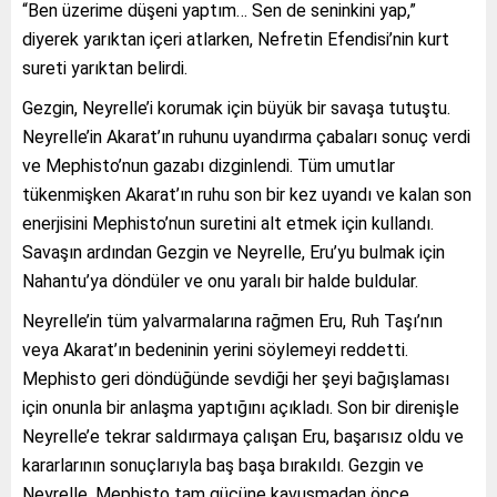
“Ben üzerime düşeni yaptım… Sen de seninkini yap,”
diyerek yarıktan içeri atlarken, Nefretin Efendisi’nin kurt
sureti yarıktan belirdi.
Gezgin, Neyrelle’i korumak için büyük bir savaşa tutuştu.
Neyrelle’in Akarat’ın ruhunu uyandırma çabaları sonuç verdi
ve Mephisto’nun gazabı dizginlendi. Tüm umutlar
tükenmişken Akarat’ın ruhu son bir kez uyandı ve kalan son
enerjisini Mephisto’nun suretini alt etmek için kullandı.
Savaşın ardından Gezgin ve Neyrelle, Eru’yu bulmak için
Nahantu’ya döndüler ve onu yaralı bir halde buldular.
Neyrelle’in tüm yalvarmalarına rağmen Eru, Ruh Taşı’nın
veya Akarat’ın bedeninin yerini söylemeyi reddetti.
Mephisto geri döndüğünde sevdiği her şeyi bağışlaması
için onunla bir anlaşma yaptığını açıkladı. Son bir direnişle
Neyrelle’e tekrar saldırmaya çalışan Eru, başarısız oldu ve
kararlarının sonuçlarıyla baş başa bırakıldı. Gezgin ve
Neyrelle, Mephisto tam gücüne kavuşmadan önce