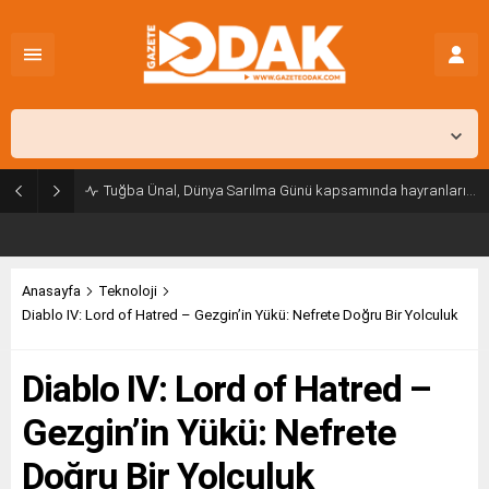
İstanbul,
26
°C
Açık
Tuğba Ünal, Dünya Sarılma Günü kapsamında hayranlarıyla buluştu
Anasayfa
Teknoloji
Diablo IV: Lord of Hatred – Gezgin’in Yükü: Nefrete Doğru Bir Yolculuk
Diablo IV: Lord of Hatred –
Gezgin’in Yükü: Nefrete
Doğru Bir Yolculuk