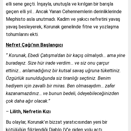
elli sene geçti. İnşayla, unutuşla ve kırılgan bir barışla
geçen elli yıl… Ancak Yanan Cehennemlerin derinliklerinde
Mephisto asla unutmadı. Kadim ve yakıcı nefretini yavaş
yavaş besleyerek, Korunak genelinde fitne ve yozlaşma
tohumlarını ekti.
Nefret Çağı’nın Başlangıcı
“
Korunak, Ebedi Çatışma’dan bir kaçış olmalıydı… ama yine
buradayız. Size hür irade verdim… ve siz onu çarçur
ettiniz… anlamadığınız bir kutsal savaş uğruna tükettiniz.
Özgürlük sunulduğunda siz tiranlığı seçtiniz. Benim
hediyem için zavallı bir miras. Ben olmasaydım… zafer
kazanamazdınız… ve bunun bedeli, ödeyebileceğinizden
çok daha ağır olacak.”
–
Lilith, Nefretin Kızı
Bu olaylar, Korunak’ın bizzat yaratıcısından yeni bir
kötülüğün filizlendiği Diablo IV’e giden yolu açtı.