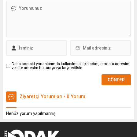
etkinliğinde Türkiye’deki
geniş dağıtım ağındaki tüm
partnerlerini ağırladığı iş
ortakları zirvesinde bir ilke
imza attı.
Daha sonraki yorumlarımda kullanılması için adım, e-posta adresim
ve site adresim bu tarayıcıya kaydedilsin.
Ziyaretçi Yorumları - 0 Yorum
Henüz yorum yapılmamış.