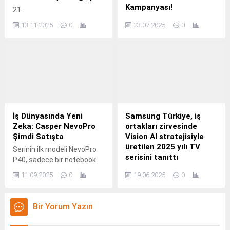
Kampanyası!
21.
Geniş ürün yelpazesiyle
13.11.2025
0
23.07.2025
0
konforlu alışveriş keyfi
sunan MediaMarkt Türkiye,
yaz döneminde hem
popülaritesi hem de
kullanımı artan elektrikli
bisiklet ve scooter’lara özel
bir kampanyaya imza atıyor.
İş Dünyasında Yeni
Samsung Türkiye, iş
Zeka: Casper NevoPro
ortakları zirvesinde
Şimdi Satışta
Vision AI stratejisiyle
üretilen 2025 yılı TV
Serinin ilk modeli NevoPro
serisini tanıttı
P40, sadece bir notebook
değil; işletmelerin dijital
Yapay zekâ ile desteklenen
11.09.2025
0
19.06.2025
0
dönüşüm yolculuğunda
yeni TV inovasyonlarını
verimliliği ve güveni
Türkiye’de kullanıcılarla
merkeze alan yeni nesil bir
buluşturan Samsung
Bir Yorum Yazın
iş ortağı.
Türkiye, yeni 2025 TV
serisinin tanıtım