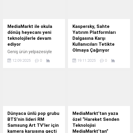
MediaMarkt ile okula
Kaspersky, Sahte
dönüş heyecanı yeni
Yatırım Platformları
teknolojilerle devam
Dalgasına Karşı
ediyor
Kullanıcıları Tetikte
Olmaya Çağırıyor
Geniş ürün yelpazesiyle
tüketicilere konforlu
Kaspersky, Türkiye
12.09.2025
0
19.11.2025
0
alışveriş keyfi sunan
genelindeki kullanıcıları,
MediaMarkt Türkiye, Yeni
çevrimiçi ticaret ve dijital
Teknolojilerle Okula Dönüş
yatırım hizmetlerinin
Kampanyası’na ara
popülaritesini istismar eden
vermeden devam ediyor.
sahte yatırım
platformlarından oluşan bir
dalgaya karşı uyarıyor.
Dünyaca ünlü pop grubu
MediaMarkt’tan yaza
BTS’nin lideri RM
özel “Hareket Senden
Samsung Art TV’ler için
Teknolojisi
kamera karşısına geçti
MediaMarkt’tan”