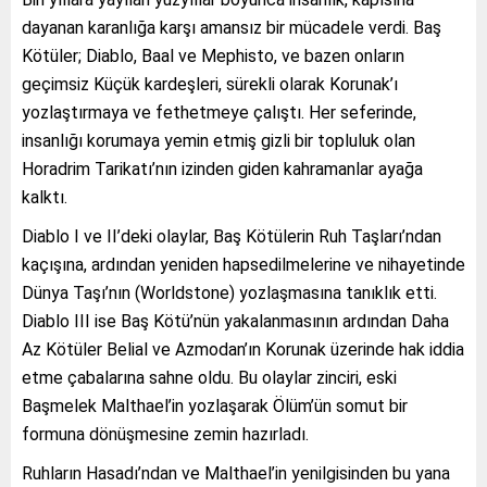
dayanan karanlığa karşı amansız bir mücadele verdi. Baş
Kötüler; Diablo, Baal ve Mephisto, ve bazen onların
geçimsiz Küçük kardeşleri, sürekli olarak Korunak’ı
yozlaştırmaya ve fethetmeye çalıştı. Her seferinde,
insanlığı korumaya yemin etmiş gizli bir topluluk olan
Horadrim Tarikatı’nın izinden giden kahramanlar ayağa
kalktı.
Diablo I ve II’deki olaylar, Baş Kötülerin Ruh Taşları’ndan
kaçışına, ardından yeniden hapsedilmelerine ve nihayetinde
Dünya Taşı’nın (Worldstone) yozlaşmasına tanıklık etti.
Diablo III ise Baş Kötü’nün yakalanmasının ardından Daha
Az Kötüler Belial ve Azmodan’ın Korunak üzerinde hak iddia
etme çabalarına sahne oldu. Bu olaylar zinciri, eski
Başmelek Malthael’in yozlaşarak Ölüm’ün somut bir
formuna dönüşmesine zemin hazırladı.
Ruhların Hasadı’ndan ve Malthael’in yenilgisinden bu yana