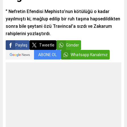
” Nefretin Efendisi Mephisto’nun kötülüğü o kadar
yayılmıştı ki; mağlup edilip bir ruh taşına hapsedildikten
sonra bile şeytani özü Travincal’a sızdı ve Zakarum
rahiplerini yozlaştırdı.
Paylaş
Tweetle
Gönder
ABONE OL
Whatsapp Kanalımız