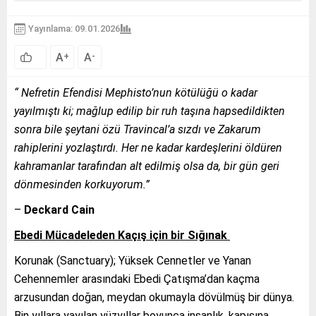
Yayınlama: 09.01.2026
A
A
+
-
“
Nefretin Efendisi Mephisto’nun kötülüğü o kadar
yayılmıştı ki; mağlup edilip bir ruh taşına hapsedildikten
sonra bile şeytani özü Travincal’a sızdı ve Zakarum
rahiplerini yozlaştırdı. Her ne kadar kardeşlerini öldüren
kahramanlar tarafından alt edilmiş olsa da, bir gün geri
dönmesinden korkuyorum.”
–
Deckard Cain
Ebedi Mücadeleden Kaçış için bir Sığınak
Korunak (Sanctuary); Yüksek Cennetler ve Yanan
Cehennemler arasındaki Ebedi Çatışma’dan kaçma
arzusundan doğan, meydan okumayla dövülmüş bir dünya.
Bin yıllara yayılan yüzyıllar boyunca insanlık, kapısına