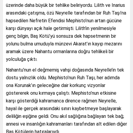
üzerinde daha büyük bir tehlike beliriyordu. Lilith ve Inarius
arasındaki çatışma, özü Neyrelle tarafından bir Ruh Taşı’na
hapsedilen Nefretin Efendisi Mephisto’nun artan gücüne
karşı dünyayı açık hale getirmişti. Lilith’in yenilmesiyle
genç bilgin, Baş Kötü’yü sonsuza dek hapsetmenin bir
yolunu bulma umuduyla münzevi Akarat’ın kayıp mezarını
aramak üzere Nahantu ormanlarına doğru tehlikeli bir
yolculuğa çıktı.
Nahantu’nun el değmemiş vahşi doğasında Neyrelle’in tek
dostu yalnızlık oldu. Mephisto’nun Ruh Taşı, her adımda
ona Korunak’ın geleceğine dair korkunç vizyonlar
göstererek onu kırmaya çalıştı. Mephisto’nun etkisine
karşı gösterdiği kahramanca dirence rağmen Neyrelle,
hayal ile gerçek arasındaki sınırı kaybetmeye başlayarak
deliliğin eşiğine geldi. Onu akıl sağlığına bağlayan tek bağ;
annesi ve insanlığın kahramanları tarafından alt edilen diğer
Baş Kötülerin hatıralarıydı.