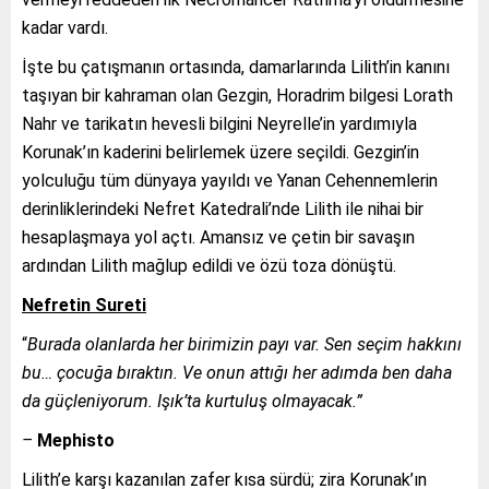
kadar vardı.
İşte bu çatışmanın ortasında, damarlarında Lilith’in kanını
taşıyan bir kahraman olan Gezgin, Horadrim bilgesi Lorath
Nahr ve tarikatın hevesli bilgini Neyrelle’in yardımıyla
Korunak’ın kaderini belirlemek üzere seçildi. Gezgin’in
yolculuğu tüm dünyaya yayıldı ve Yanan Cehennemlerin
derinliklerindeki Nefret Katedrali’nde Lilith ile nihai bir
hesaplaşmaya yol açtı. Amansız ve çetin bir savaşın
ardından Lilith mağlup edildi ve özü toza dönüştü.
Nefretin Sureti
“
Burada olanlarda her birimizin payı var. Sen seçim hakkını
bu… çocuğa bıraktın. Ve onun attığı her adımda ben daha
da güçleniyorum. Işık’ta kurtuluş olmayacak.”
–
Mephisto
Lilith’e karşı kazanılan zafer kısa sürdü; zira Korunak’ın