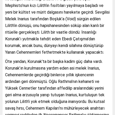
Mephisto’nun kızı Lilith’in fısıltıları yayılmaya başladı ve
yeni bir kültist ve mürit dalgasını harekete geçirdi. Sevgilisi
Melek Inarius tarafından Boşluk’a (Void) sürgün edilen
Lilith’in dönüşü, onu hapishanesinden söküp alan kanlı bir
ritüelle gerçekleşti. Lilith bir vaatle döndü: İnsanlığı
Korunak’ı yutmakla tehdit eden Ebedi Çatışma’dan
korumak; ancak bunu, dünyayı kendi silahına dönüştürüp
Yanan Cehennemleri fethetmekte kullanarak yapacaktı.
Öte yandan, Korunak’ta bir başka kadim güç daha vardı.
Korunak’ın kurulmasına yardım eden asi melek Inarius,
Cehennemlerde geçirdiği binlerce yıllık işkencenin
ardından geri dönmüştü. Oğlu Rathma’nın kehaneti ve
Yüksek Cennetler tarafından affedilip aralarındaki yerini
geri alma arzusuyla yanıp tutuşan Inarius, kurtuluşun tek
yolunun Lilith’i yok etmek olduğuna inanıyordu. Bu kutsal
savaş hırsı, Cehennem Kapıları’nı mühürleyecek anahtarı
vermeyi reddeden ilk Necromancer Rathma’yı öldürmesine