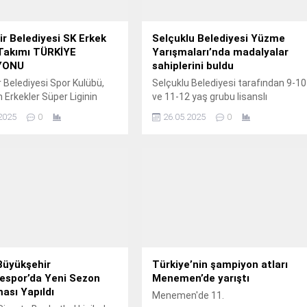
r Belediyesi SK Erkek
Selçuklu Belediyesi Yüzme
Takımı TÜRKİYE
Yarışmaları’nda madalyalar
YONU
sahiplerini buldu
 Belediyesi Spor Kulübü,
Selçuklu Belediyesi tarafından 9-10
n Erkekler Süper Liginin
ve 11-12 yaş grubu lisanslı
açında Metpack Alanya
sporculara yönelik düzenlenen
2025
0
26.05.2025
0
rı’nı 6-0 yenerek 2024-2025
yüzme yarışmalarında dereceye
u Şampiyon olarak
giren sporcular madalyalarını aldı.
dı.
Büyükşehir
Türkiye’nin şampiyon atları
espor’da Yeni Sezon
Menemen’de yarıştı
ası Yapıldı
Menemen'de 11.