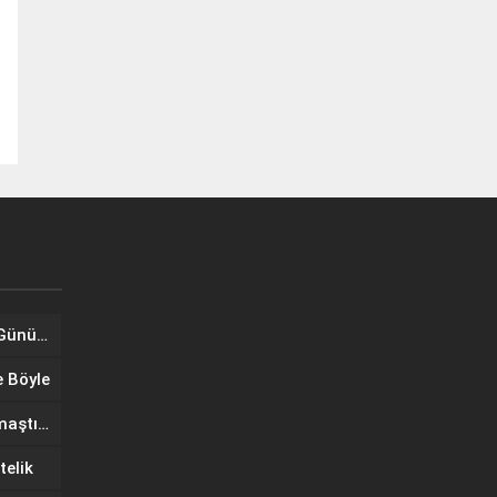
Tuğba Ünal, Dünya Sarılma Günü kapsamında hayranlarıyla buluştu
e Böyle
Wilma Elles Defilede Göz Kamaştırdı, Kuliste Oğlunu Uyuttu
telik