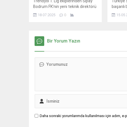
Trendyol 1. Lig ekiplerinden Sipay
Türkiye 
Bodrum FK’nin yeni teknik direktörü
başarılı
Burhan Eşer, kulüp kültürünü
Konya B
18.07.2025
0
15.05.
güçlendirerek başarıya ulaşmayı
yeni sez
hedeflediklerini söyledi. 40
yaşındaki genç teknik adam,
futbolculuk döneminde kaptanlığını
yaptığı Bodrumspor’da ilk teknik
Bir Yorum Yazın
direktörlük deneyimini yaşıyor.
Takımıyla Düzce’nin Kaynaşlı
ilçesindeki Fenerbahçe Topuk
Yaylası Tesisleri’nde yeni sezon
hazırlıklarını sürdüren Eşer, “Hem
genç oyunculara...
Daha sonraki yorumlarımda kullanılması için adım, e-p