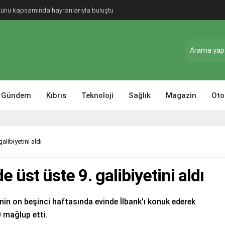
Günü kapsamında hayranlarıyla buluştu
Gündem
Kıbrıs
Teknoloji
Sağlık
Magazin
Oto
alibiyetini aldı
e üst üste 9. galibiyetini aldı
nin on beşinci haftasında evinde İlbank’ı konuk ederek
0 mağlup etti.