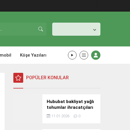
İstanbul,
25
°C
Açık
mobil
Köşe Yazıları
POPÜLER KONULAR
Hububat bakliyat yağlı
tohumlar ihracatçıları
Güney Kore yolcusu
11.01.2026
0