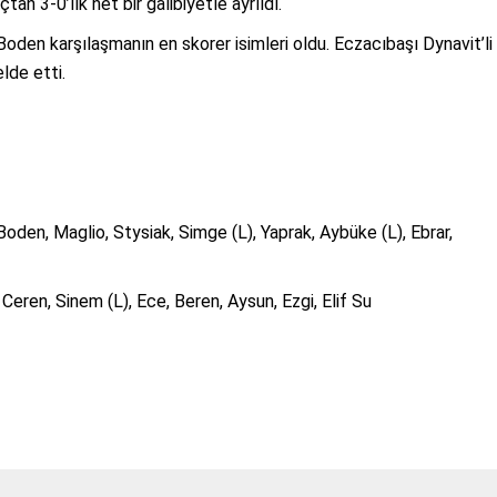
an 3-0’lık net bir galibiyetle ayrıldı.
Boden karşılaşmanın en skorer isimleri oldu. Eczacıbaşı Dynavit’li
lde etti.
 Boden, Maglio, Stysiak, Simge (L), Yaprak, Aybüke (L), Ebrar,
Ceren, Sinem (L), Ece, Beren, Aysun, Ezgi, Elif Su