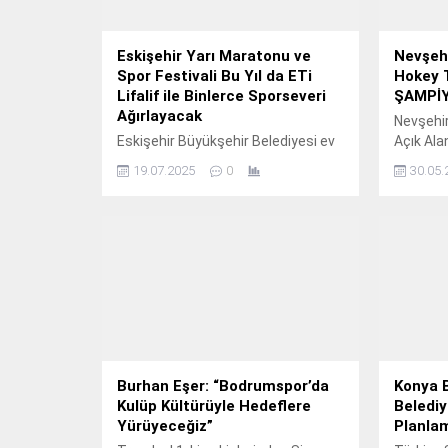
Eskişehir Yarı Maratonu ve
Nevşehi
Spor Festivali Bu Yıl da ETi
Hokey 
Lifalif ile Binlerce Sporseveri
ŞAMPİ
Ağırlayacak
Nevşehir
Eskişehir Büyükşehir Belediyesi ev
Açık Ala
sahipliğinde, ETi Lifalif ana
final m
19.07.2025
0
30.05.
sponsorluğunda bu yıl 2-3 Ağustos
Yıldızla
tarihlerinde Eskişehir’in ikonik
sezonun
etkinlik mekanlarından Sazova
tamamla
Bilim Kültür ve Sanat Parkı’nda
düzenlenecek etkinlikte 2 bin
koşucu ve binlerce Eskişehirli bir
araya gelecek.
Burhan Eşer: “Bodrumspor’da
Konya 
Kulüp Kültürüyle Hedeflere
Belediy
Yürüyeceğiz”
Planlam