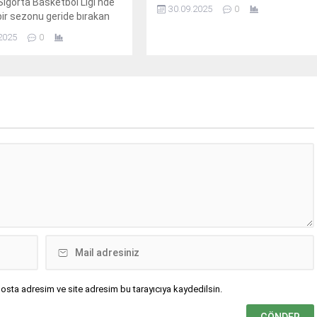
Sigorta Basketbol Ligi'nde
30.09.2025
0
 bir sezonu geride bırakan
üyükşehir Belediyespor’da
2025
0
on planlaması yapıldı.
osta adresim ve site adresim bu tarayıcıya kaydedilsin.