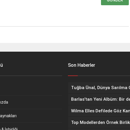
nü
Son Haberler
Barlas’tan Yeni Albüm: Bir d
ızda
aynakları
Top Modellerden Örnek Birlik
& İşbirliği