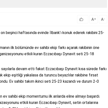
A
A
+
-
 on beşinci haftasında evinde İlbank’ı konuk ederek rakibini 25-
.
manın ilk bölümünde ev sahibi ekip farkı açarak rakibinin öne
nizasyonunu etkili kuran Eczacıbaşı Dynavit seti 25-18
klı sayılarla devam etti fakat Eczacıbaşı Dynavit kısa sürede farkı
 ekip eşitliği yakalasa da turuncu beyazlılar rakibine fırsat
ondu. Ev sahibi takım ikinci seti 25-23 kazandı ve durum 2-0
yan ev sahibi ekip momentumu ilk anlarda eline almayı başardı.
izasyonunu etkili kuran Eczacıbaşı Dynavit, setin ortalarına