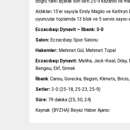
doğru farkı açarak son seti 25-9 kazandı ve maçt
Aldıkları 15’er sayıyla Emily Maglio ve Kathryn 
oyuncular toplamda 13 blok ve 5 servis sayısı e
Eczacıbaşı Dynavit – İlbank: 3-0
Salon:
Eczacıbaşı Spor Salonu
Hakemler:
Mehmet Gül, Mehmet Topal
Eczacıbaşı Dynavit:
Meliha, Jack-Kısal, Dilay,
Bengisu, Elif, Smrek
İlbank
: Cansu, Gorecka, Begüm, Klimets, Bricio, 
Setler:
3-0 (25-18, 25-23, 25-9)
Süre:
79 dakika (25, 30, 24)
Kaynak: (BYZHA) Beyaz Haber Ajansı