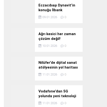
Eczacıbaşı Dynavit’in
konuğu İlbank
09.01.2026
0
Ağrı kesici her zaman
çözüm değil!
10.01.2026
0
Nilüfer’de dijital sanat
atölyesinin yol haritası
konuşuldu
11.01.2026
0
Vodafone’dan 5G
yolunda yeni teknoloji
yatırımı
11.01.2026
0