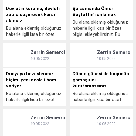
kalın olarak bu şekilde
gösterilir, eklenmemişse bu
Devletin kurumu, devleti
Şu zamanda Ömer
gösterilir, eklenmemişse bu
alan boş kalır.
zaafa düşürecek karar
Seyfettin’i anlamak
alan boş kalır.
alamaz
Bu alana eklemiş olduğunuz
Bu alana eklemiş olduğunuz
haberle ilgili kısa bir özet
haberle ilgili kısa bir özet
bilgisi ekleyebilirsiniz. Bu
bilgisi ekleyebilirsiniz. Bu
metin yazı düzenleme
metin yazı düzenleme
sayfasında "Özet"
Zerrin Semerci
Zerrin Semerci
sayfasında "Özet"
bölümünden eklenebilir. Özet
bölümünden eklenebilir. Özet
eklenmişse başlık altında
10.05.2022
10.05.2022
eklenmişse başlık altında
kalın olarak bu şekilde
kalın olarak bu şekilde
gösterilir, eklenmemişse bu
Dünyaya heveslenme
Dünün güneşi ile bugünün
gösterilir, eklenmemişse bu
alan boş kalır.
biçimi yeni nesle ilham
çamaşırını
alan boş kalır.
veriyor
kurutamazsınız
Bu alana eklemiş olduğunuz
Bu alana eklemiş olduğunuz
haberle ilgili kısa bir özet
haberle ilgili kısa bir özet
bilgisi ekleyebilirsiniz. Bu
bilgisi ekleyebilirsiniz. Bu
metin yazı düzenleme
metin yazı düzenleme
Zerrin Semerci
Zerrin Semerci
sayfasında "Özet"
sayfasında "Özet"
bölümünden eklenebilir. Özet
bölümünden eklenebilir. Özet
10.05.2022
10.05.2022
eklenmişse başlık altında
eklenmişse başlık altında