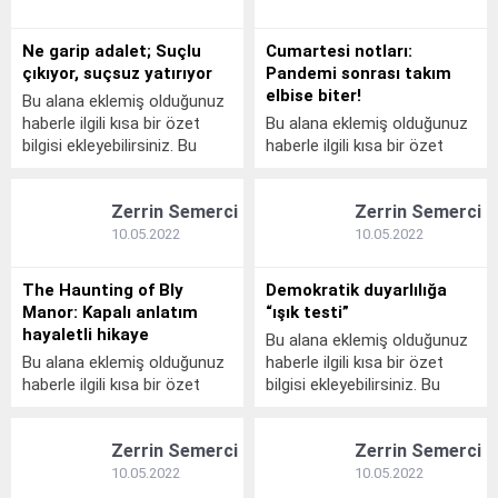
kalın olarak bu şekilde
eklenmişse başlık altında
gösterilir, eklenmemişse bu
kalın olarak bu şekilde
Ne garip adalet; Suçlu
Cumartesi notları:
alan boş kalır.
gösterilir, eklenmemişse bu
çıkıyor, suçsuz yatırıyor
Pandemi sonrası takım
alan boş kalır.
elbise biter!
Bu alana eklemiş olduğunuz
haberle ilgili kısa bir özet
Bu alana eklemiş olduğunuz
bilgisi ekleyebilirsiniz. Bu
haberle ilgili kısa bir özet
metin yazı düzenleme
bilgisi ekleyebilirsiniz. Bu
sayfasında "Özet"
metin yazı düzenleme
Zerrin Semerci
Zerrin Semerci
bölümünden eklenebilir. Özet
sayfasında "Özet"
eklenmişse başlık altında
bölümünden eklenebilir. Özet
10.05.2022
10.05.2022
kalın olarak bu şekilde
eklenmişse başlık altında
gösterilir, eklenmemişse bu
kalın olarak bu şekilde
The Haunting of Bly
Demokratik duyarlılığa
alan boş kalır.
gösterilir, eklenmemişse bu
Manor: Kapalı anlatım
“ışık testi”
alan boş kalır.
hayaletli hikaye
Bu alana eklemiş olduğunuz
Bu alana eklemiş olduğunuz
haberle ilgili kısa bir özet
haberle ilgili kısa bir özet
bilgisi ekleyebilirsiniz. Bu
bilgisi ekleyebilirsiniz. Bu
metin yazı düzenleme
metin yazı düzenleme
sayfasında "Özet"
Zerrin Semerci
Zerrin Semerci
sayfasında "Özet"
bölümünden eklenebilir. Özet
bölümünden eklenebilir. Özet
eklenmişse başlık altında
10.05.2022
10.05.2022
eklenmişse başlık altında
kalın olarak bu şekilde