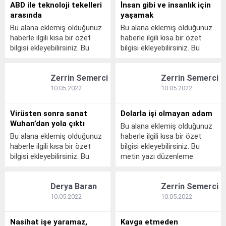
kalın olarak bu şekilde
kalın olarak bu şekilde
ABD ile teknoloji tekelleri
İnsan gibi ve insanlık için
gösterilir, eklenmemişse bu
gösterilir, eklenmemişse bu
arasında
yaşamak
alan boş kalır.
alan boş kalır.
Bu alana eklemiş olduğunuz
Bu alana eklemiş olduğunuz
haberle ilgili kısa bir özet
haberle ilgili kısa bir özet
bilgisi ekleyebilirsiniz. Bu
bilgisi ekleyebilirsiniz. Bu
metin yazı düzenleme
metin yazı düzenleme
sayfasında "Özet"
sayfasında "Özet"
Zerrin Semerci
Zerrin Semerci
bölümünden eklenebilir. Özet
bölümünden eklenebilir. Özet
eklenmişse başlık altında
eklenmişse başlık altında
10.05.2022
10.05.2022
kalın olarak bu şekilde
kalın olarak bu şekilde
gösterilir, eklenmemişse bu
gösterilir, eklenmemişse bu
Virüsten sonra sanat
Dolarla işi olmayan adam
alan boş kalır.
alan boş kalır.
Wuhan’dan yola çıktı
Bu alana eklemiş olduğunuz
Bu alana eklemiş olduğunuz
haberle ilgili kısa bir özet
haberle ilgili kısa bir özet
bilgisi ekleyebilirsiniz. Bu
bilgisi ekleyebilirsiniz. Bu
metin yazı düzenleme
metin yazı düzenleme
sayfasında "Özet"
sayfasında "Özet"
bölümünden eklenebilir. Özet
Derya Baran
Zerrin Semerci
bölümünden eklenebilir. Özet
eklenmişse başlık altında
eklenmişse başlık altında
kalın olarak bu şekilde
10.05.2022
10.05.2022
kalın olarak bu şekilde
gösterilir, eklenmemişse bu
gösterilir, eklenmemişse bu
alan boş kalır.
Nasihat işe yaramaz,
Kavga etmeden