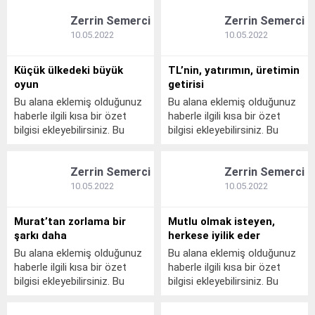
Zerrin Semerci
Zerrin Semerci
10.05.2022
10.05.2022
Küçük ülkedeki büyük
TL’nin, yatırımın, üretimin
oyun
getirisi
Bu alana eklemiş olduğunuz
Bu alana eklemiş olduğunuz
haberle ilgili kısa bir özet
haberle ilgili kısa bir özet
bilgisi ekleyebilirsiniz. Bu
bilgisi ekleyebilirsiniz. Bu
metin yazı düzenleme
metin yazı düzenleme
sayfasında "Özet"
sayfasında "Özet"
Zerrin Semerci
Zerrin Semerci
bölümünden eklenebilir. Özet
bölümünden eklenebilir. Özet
eklenmişse başlık altında
eklenmişse başlık altında
10.05.2022
10.05.2022
kalın olarak bu şekilde
kalın olarak bu şekilde
gösterilir, eklenmemişse bu
gösterilir, eklenmemişse bu
Murat’tan zorlama bir
Mutlu olmak isteyen,
alan boş kalır.
alan boş kalır.
şarkı daha
herkese iyilik eder
Bu alana eklemiş olduğunuz
Bu alana eklemiş olduğunuz
haberle ilgili kısa bir özet
haberle ilgili kısa bir özet
bilgisi ekleyebilirsiniz. Bu
bilgisi ekleyebilirsiniz. Bu
metin yazı düzenleme
metin yazı düzenleme
sayfasında "Özet"
sayfasında "Özet"