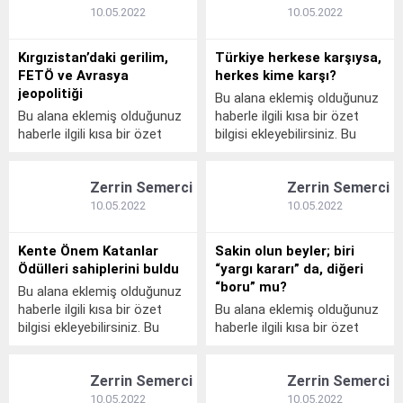
bölümünden eklenebilir. Özet
eklenmişse başlık altında
10.05.2022
10.05.2022
eklenmişse başlık altında
kalın olarak bu şekilde
kalın olarak bu şekilde
gösterilir, eklenmemişse bu
Kırgızistan’daki gerilim,
Türkiye herkese karşıysa,
gösterilir, eklenmemişse bu
alan boş kalır.
FETÖ ve Avrasya
herkes kime karşı?
alan boş kalır.
jeopolitiği
Bu alana eklemiş olduğunuz
Bu alana eklemiş olduğunuz
haberle ilgili kısa bir özet
haberle ilgili kısa bir özet
bilgisi ekleyebilirsiniz. Bu
bilgisi ekleyebilirsiniz. Bu
metin yazı düzenleme
metin yazı düzenleme
sayfasında "Özet"
Zerrin Semerci
Zerrin Semerci
sayfasında "Özet"
bölümünden eklenebilir. Özet
bölümünden eklenebilir. Özet
eklenmişse başlık altında
10.05.2022
10.05.2022
eklenmişse başlık altında
kalın olarak bu şekilde
kalın olarak bu şekilde
gösterilir, eklenmemişse bu
Kente Önem Katanlar
Sakin olun beyler; biri
gösterilir, eklenmemişse bu
alan boş kalır.
Ödülleri sahiplerini buldu
“yargı kararı” da, diğeri
alan boş kalır.
“boru” mu?
Bu alana eklemiş olduğunuz
haberle ilgili kısa bir özet
Bu alana eklemiş olduğunuz
bilgisi ekleyebilirsiniz. Bu
haberle ilgili kısa bir özet
metin yazı düzenleme
bilgisi ekleyebilirsiniz. Bu
sayfasında "Özet"
metin yazı düzenleme
Zerrin Semerci
Zerrin Semerci
bölümünden eklenebilir. Özet
sayfasında "Özet"
eklenmişse başlık altında
bölümünden eklenebilir. Özet
10.05.2022
10.05.2022