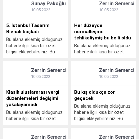
Sunay Pakoğlu
Zerrin Semerci
bölümünden eklenebilir. Özet
bölümünden eklenebilir. Özet
eklenmişse başlık altında
eklenmişse başlık altında
10.05.2022
10.05.2022
kalın olarak bu şekilde
kalın olarak bu şekilde
gösterilir, eklenmemişse bu
gösterilir, eklenmemişse bu
5. İstanbul Tasarım
Her düzeyde
alan boş kalır.
alan boş kalır.
Bienali başladı
normalleşme
tehlikeliymiş bu belli oldu
Bu alana eklemiş olduğunuz
haberle ilgili kısa bir özet
Bu alana eklemiş olduğunuz
bilgisi ekleyebilirsiniz. Bu
haberle ilgili kısa bir özet
metin yazı düzenleme
bilgisi ekleyebilirsiniz. Bu
sayfasında "Özet"
metin yazı düzenleme
Zerrin Semerci
Zerrin Semerci
bölümünden eklenebilir. Özet
sayfasında "Özet"
eklenmişse başlık altında
bölümünden eklenebilir. Özet
10.05.2022
10.05.2022
kalın olarak bu şekilde
eklenmişse başlık altında
gösterilir, eklenmemişse bu
kalın olarak bu şekilde
Klasik uluslararası vergi
Bu kış oldukça zor
alan boş kalır.
gösterilir, eklenmemişse bu
düzenlemeleri değişimi
geçecek
alan boş kalır.
yakalayamadı
Bu alana eklemiş olduğunuz
Bu alana eklemiş olduğunuz
haberle ilgili kısa bir özet
haberle ilgili kısa bir özet
bilgisi ekleyebilirsiniz. Bu
bilgisi ekleyebilirsiniz. Bu
metin yazı düzenleme
metin yazı düzenleme
sayfasında "Özet"
Zerrin Semerci
Zerrin Semerci
sayfasında "Özet"
bölümünden eklenebilir. Özet