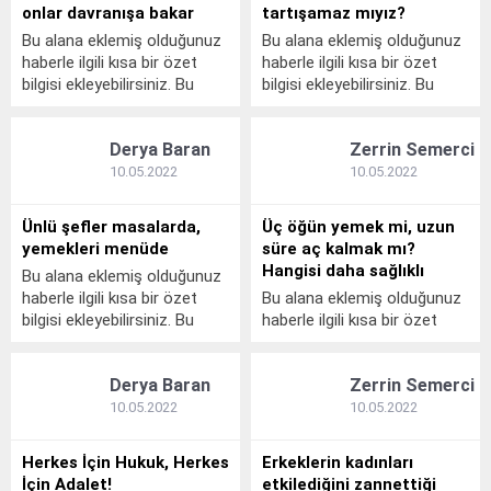
alan boş kalır.
onlar davranışa bakar
tartışamaz mıyız?
Bu alana eklemiş olduğunuz
Bu alana eklemiş olduğunuz
haberle ilgili kısa bir özet
haberle ilgili kısa bir özet
bilgisi ekleyebilirsiniz. Bu
bilgisi ekleyebilirsiniz. Bu
metin yazı düzenleme
metin yazı düzenleme
sayfasında "Özet"
sayfasında "Özet"
Derya Baran
Zerrin Semerci
bölümünden eklenebilir. Özet
bölümünden eklenebilir. Özet
eklenmişse başlık altında
eklenmişse başlık altında
10.05.2022
10.05.2022
kalın olarak bu şekilde
kalın olarak bu şekilde
gösterilir, eklenmemişse bu
gösterilir, eklenmemişse bu
Ünlü şefler masalarda,
Üç öğün yemek mi, uzun
alan boş kalır.
alan boş kalır.
yemekleri menüde
süre aç kalmak mı?
Hangisi daha sağlıklı
Bu alana eklemiş olduğunuz
haberle ilgili kısa bir özet
Bu alana eklemiş olduğunuz
bilgisi ekleyebilirsiniz. Bu
haberle ilgili kısa bir özet
metin yazı düzenleme
bilgisi ekleyebilirsiniz. Bu
sayfasında "Özet"
metin yazı düzenleme
Derya Baran
Zerrin Semerci
bölümünden eklenebilir. Özet
sayfasında "Özet"
eklenmişse başlık altında
bölümünden eklenebilir. Özet
10.05.2022
10.05.2022
kalın olarak bu şekilde
eklenmişse başlık altında
gösterilir, eklenmemişse bu
kalın olarak bu şekilde
Herkes İçin Hukuk, Herkes
Erkeklerin kadınları
alan boş kalır.
gösterilir, eklenmemişse bu
İçin Adalet!
etkilediğini zannettiği