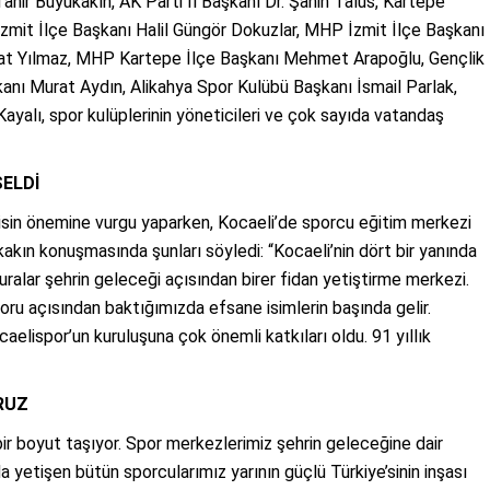
hir Büyükakın, AK Parti İl Başkanı Dr. Şahin Talus, Kartepe
mit İlçe Başkanı Halil Güngör Dokuzlar, MHP İzmit İlçe Başkanı
urat Yılmaz, MHP Kartepe İlçe Başkanı Mehmet Arapoğlu, Gençlik
nı Murat Aydın, Alikahya Spor Kulübü Başkanı İsmail Parlak,
 Kayalı, spor kulüplerinin yöneticileri ve çok sayıda vatandaş
SELDİ
isin önemine vurgu yaparken, Kocaeli’de sporcu eğitim merkezi
ükakın konuşmasında şunları söyledi: “Kocaeli’nin dört bir yanında
Buralar şehrin geleceği açısından birer fidan yetiştirme merkezi.
oru açısından baktığımızda efsane isimlerin başında gelir.
aelispor’un kuruluşuna çok önemli katkıları oldu. 91 yıllık
RUZ
bir boyut taşıyor. Spor merkezlerimiz şehrin geleceğine dair
 yetişen bütün sporcularımız yarının güçlü Türkiye’sinin inşası