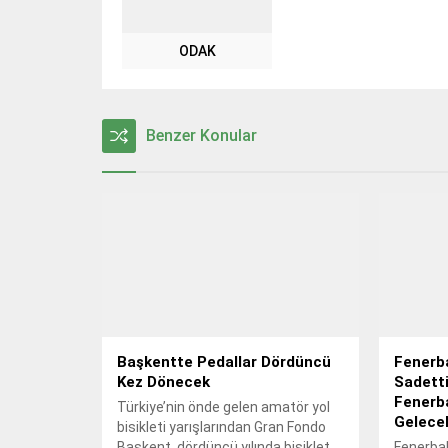
ODAK
Benzer Konular
Başkentte Pedallar Dördüncü
Fenerb
Kez Dönecek
Sadett
Fenerb
Türkiye’nin önde gelen amatör yol
Gelecek
bisikleti yarışlarından Gran Fondo
Başkent, dördüncü yılında bisiklet
Fenerba