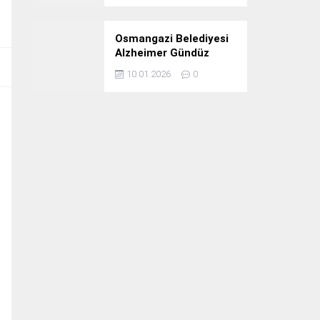
Osmangazi Belediyesi
Alzheimer Gündüz
Bakım Evi 3. Yılını
10.01.2026
0
Kutladı