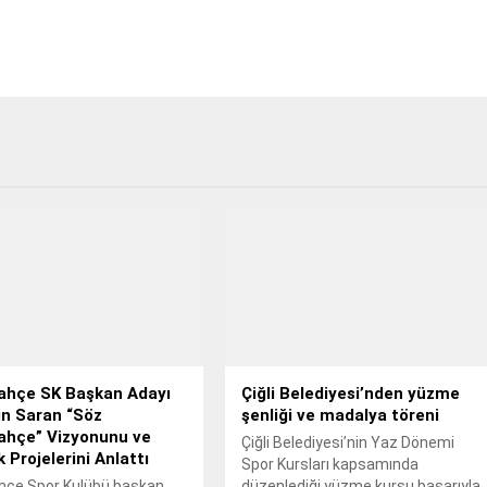
ahçe SK Başkan Adayı
Çiğli Belediyesi’nden yüzme
in Saran “Söz
şenliği ve madalya töreni
ahçe” Vizyonunu ve
Çiğli Belediyesi’nin Yaz Dönemi
 Projelerini Anlattı
Spor Kursları kapsamında
hçe Spor Kulübü başkan
düzenlediği yüzme kursu başarıyla