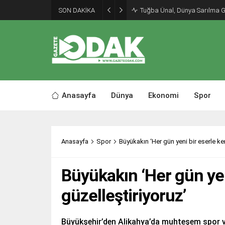
SON DAKİKA
Tuğba Ünal, Dünya Sarılma 
Anasayfa
Dünya
Ekonomi
Spor
Anasayfa
Spor
Büyükakın ‘Her gün yeni bir eserle ken
Büyükakın ‘Her gün yen
güzelleştiriyoruz’
Büyükşehir’den Alikahya’da muhteşem spor v