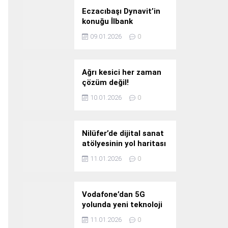
Eczacıbaşı Dynavit’in
konuğu İlbank
09.01.2026
0
Ağrı kesici her zaman
çözüm değil!
10.01.2026
0
Nilüfer’de dijital sanat
atölyesinin yol haritası
konuşuldu
11.01.2026
0
Vodafone’dan 5G
yolunda yeni teknoloji
yatırımı
11.01.2026
0