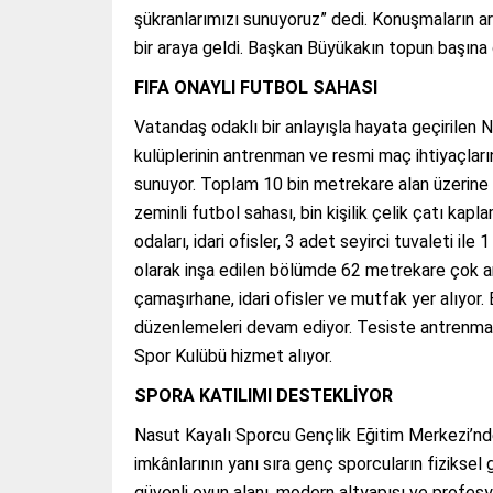
şükranlarımızı sunuyoruz” dedi. Konuşmaların a
bir araya geldi. Başkan Büyükakın topun başına 
FIFA ONAYLI FUTBOL SAHASI
Vatandaş odaklı bir anlayışla hayata geçirilen
kulüplerinin antrenman ve resmi maç ihtiyaçları
sunuyor. Toplam 10 bin metrekare alan üzerine 
zeminli futbol sahası, bin kişilik çelik çatı ka
odaları, idari ofisler, 3 adet seyirci tuvaleti ile
olarak inşa edilen bölümde 62 metrekare çok ama
çamaşırhane, idari ofisler ve mutfak yer alıyo
düzenlemeleri devam ediyor. Tesiste antrenma
Spor Kulübü hizmet alıyor.
SPORA KATILIMI DESTEKLİYOR
Nasut Kayalı Sporcu Gençlik Eğitim Merkezi’nd
imkânlarının yanı sıra genç sporcuların fiziksel
güvenli oyun alanı, modern altyapısı ve profesy