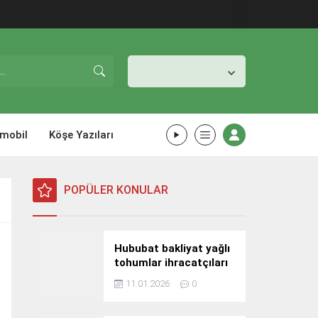
İstanbul,
31
°C
Açık
mobil
Köşe Yazıları
POPÜLER KONULAR
Hububat bakliyat yağlı
tohumlar ihracatçıları
Güney Kore yolcusu
11.01.2026
0