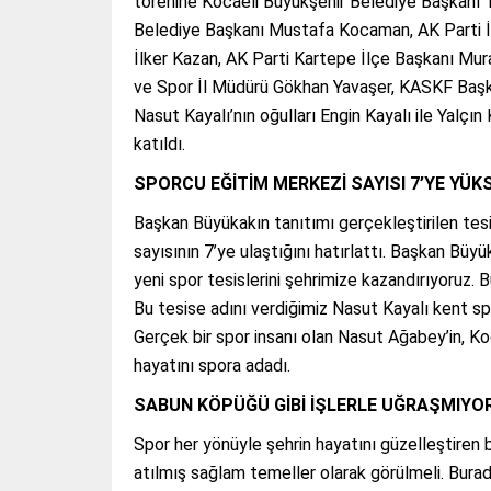
törenine Kocaeli Büyükşehir Belediye Başkanı Ta
Belediye Başkanı Mustafa Kocaman, AK Parti İz
İlker Kazan, AK Parti Kartepe İlçe Başkanı M
ve Spor İl Müdürü Gökhan Yavaşer, KASKF Başka
Nasut Kayalı’nın oğulları Engin Kayalı ile Yalçın
katıldı.
SPORCU EĞİTİM MERKEZİ SAYISI 7’YE YÜK
Başkan Büyükakın tanıtımı gerçekleştirilen tes
sayısının 7’ye ulaştığını hatırlattı. Başkan Büy
yeni spor tesislerini şehrimize kazandırıyoruz. 
Bu tesise adını verdiğimiz Nasut Kayalı kent sp
Gerçek bir spor insanı olan Nasut Ağabey’in, Koc
hayatını spora adadı.
SABUN KÖPÜĞÜ GİBİ İŞLERLE UĞRAŞMIYO
Spor her yönüyle şehrin hayatını güzelleştiren 
atılmış sağlam temeller olarak görülmeli. Burada