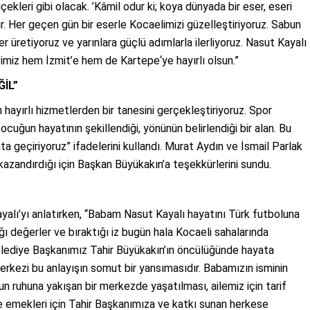
ekleri gibi olacak. ’Kâmil odur ki; koya dünyada bir eser, eseri
ır. Her geçen gün bir eserle Kocaelimizi güzelleştiriyoruz. Sabun
r üretiyoruz ve yarınlara güçlü adımlarla ilerliyoruz. Nasut Kayalı
isimiz hem İzmit’e hem de Kartepe‘ye hayırlı olsun.”
İL”
yırlı hizmetlerden bir tanesini gerçekleştiriyoruz. Spor
uğun hayatının şekillendiği, yönünün belirlendiği bir alan. Bu
a geçiriyoruz” ifadelerini kullandı. Murat Aydın ve İsmail Parlak
kazandırdığı için Başkan Büyükakın’a teşekkürlerini sundu.
alı’yı anlatırken, “Babam Nasut Kayalı hayatını Türk futboluna
ığı değerler ve bıraktığı iz bugün hala Kocaeli sahalarında
lediye Başkanımız Tahir Büyükakın’ın öncülüğünde hayata
rkezi bu anlayışın somut bir yansımasıdır. Babamızın isminin
n ruhuna yakışan bir merkezde yaşatılması, ailemiz için tarif
e emekleri için Tahir Başkanımıza ve katkı sunan herkese