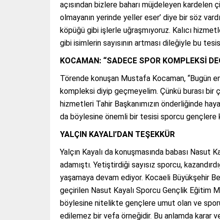
açısından bizlere baharı müjdeleyen kardelen çiç
olmayanın yerinde yeller eser’ diye bir söz vard
köpüğü gibi işlerle uğraşmıyoruz. Kalıcı hizmetle
gibi isimlerin sayısının artması dileğiyle bu tes
KOCAMAN: “SADECE SPOR KOMPLEKSİ DEĞ
Törende konuşan Mustafa Kocaman, “Bugün en ha
kompleksi diyip geçmeyelim. Çünkü burası bir çoc
hizmetleri Tahir Başkanımızın önderliğinde hayat
da böylesine önemli bir tesisi sporcu gençlere 
YALÇIN KAYALI’DAN TEŞEKKÜR
Yalçın Kayalı da konuşmasında babası Nasut Kay
adamıştı. Yetiştirdiği sayısız sporcu, kazandırd
yaşamaya devam ediyor. Kocaeli Büyükşehir Be
geçirilen Nasut Kayalı Sporcu Gençlik Eğitim Me
böylesine nitelikte gençlere umut olan ve sporu
edilemez bir vefa örneğidir. Bu anlamda karar v