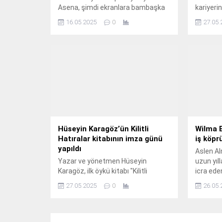
Asena, şimdi ekranlara bambaşka
kariyeri
bir ışıltı katıyor.
müzik dü
16.05.2025
0
27.05.
şarkısıyla
Hüseyin Karagöz’ün Kilitli
Wilma E
Hatıralar kitabının imza günü
iş köpr
yapıldı
Aslen A
Yazar ve yönetmen Hüseyin
uzun yıl
Karagöz, ilk öykü kitabı "Kilitli
icra eden
Hatıralar" ile edebiyat dünyasına
yetiştir
27.05.2025
0
26.05.
giriş yaptı.
Almanya 
JobPont
katıldı.