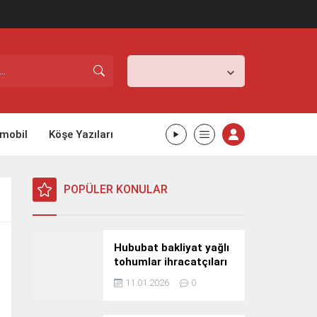
İstanbul,
26
°C
Açık
mobil
Köşe Yazıları
POPÜLER KONULAR
Hububat bakliyat yağlı
tohumlar ihracatçıları
Güney Kore yolcusu
11.01.2026
0