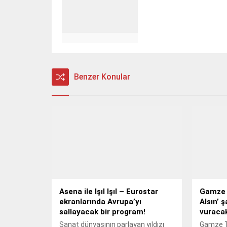
Benzer Konular
Asena ile Işıl Işıl – Eurostar
Gamze 
ekranlarında Avrupa’yı
Alsın’ 
sallayacak bir program!
vuracak
Sanat dünyasının parlayan yıldızı
Gamze T