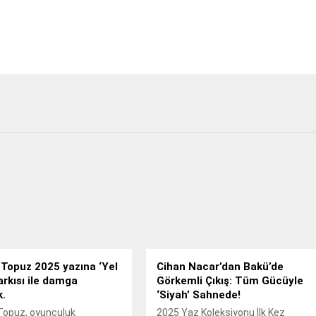
Topuz 2025 yazına ‘Yel
Cihan Nacar’dan Bakü’de
şarkısı ile damga
Görkemli Çıkış: Tüm Gücüyle
.
‘Siyah’ Sahnede!
opuz, oyunculuk
2025 Yaz Koleksiyonu İlk Kez