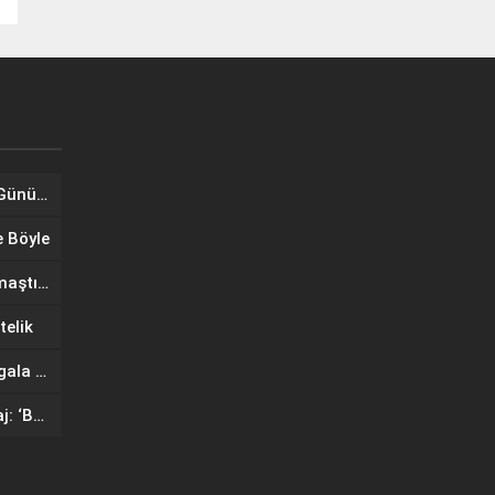
Tuğba Ünal, Dünya Sarılma Günü kapsamında hayranlarıyla buluştu
e Böyle
Wilma Elles Defilede Göz Kamaştırdı, Kuliste Oğlunu Uyuttu
telik
IF Wedding Fashion İzmir’de gala defilesinde yıldızlar geçidi
Ünlü mankenlerden net mesaj: ‘Bayrağımız Kırmızı Çizgimizdir’