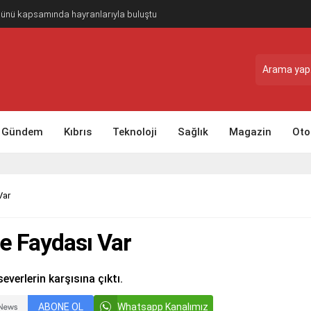
Günü kapsamında hayranlarıyla buluştu
Gündem
Kıbrıs
Teknoloji
Sağlık
Magazin
Oto
Var
Ne Faydası Var
everlerin karşısına çıktı.
ABONE OL
Whatsapp Kanalımız