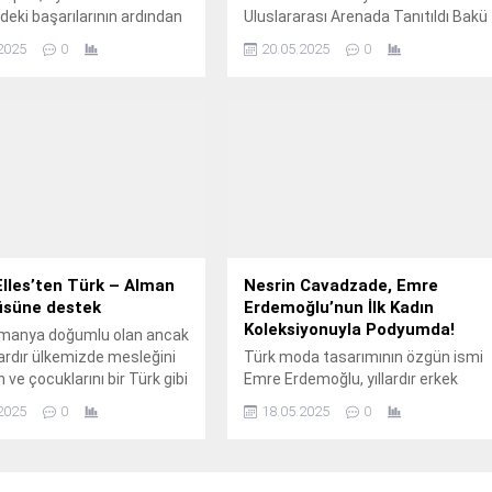
ndeki başarılarının ardından
Uluslararası Arenada Tanıtıldı Bakü
nyasına "Yel Alsın" adlı
Fashion Week, bu yıl Türkiye’den
2025
0
20.05.2025
0
 iddialı bir giriş yapıyor.
çok özel bir isme ev sahipliği yaptı.
lles’ten Türk – Alman
Nesrin Cavadzade, Emre
üsüne destek
Erdemoğlu’nun İlk Kadın
Koleksiyonuyla Podyumda!
lmanya doğumlu olan ancak
lardır ülkemizde mesleğini
Türk moda tasarımının özgün ismi
 ve çocuklarını bir Türk gibi
Emre Erdemoğlu, yıllardır erkek
en Wilma Elles, Türkiye ve
giyiminde inşa ettiği güçlü estetiği
2025
0
18.05.2025
0
arasında iş köprüsü kuran
şimdi kadın modasına taşıyor.
e projesinin lansmanına