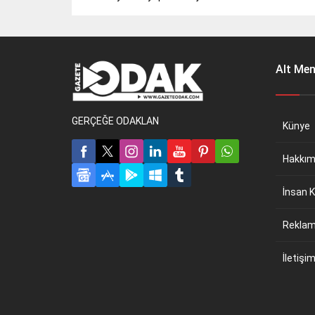
Alt Me
GERÇEĞE ODAKLAN
Künye
Hakkım
İnsan K
Reklam 
İletişi