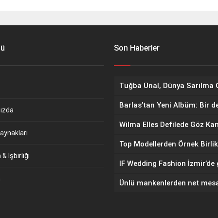
nü
Son Haberler
Barlas’tan Yeni Albüm: Bir d
ızda
aynakları
Top Modellerden Örnek Birlik
& İşbirliği
m