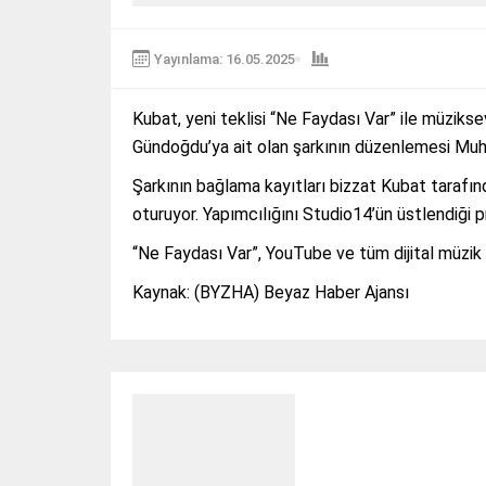
Yayınlama: 16.05.2025
Kubat, yeni teklisi “Ne Faydası Var” ile müziksev
Gündoğdu’ya ait olan şarkının düzenlemesi Muhl
Şarkının bağlama kayıtları bizzat Kubat tarafı
oturuyor. Yapımcılığını Studio14’ün üstlendiği pr
“Ne Faydası Var”, YouTube ve tüm dijital müzik s
Kaynak: (BYZHA) Beyaz Haber Ajansı