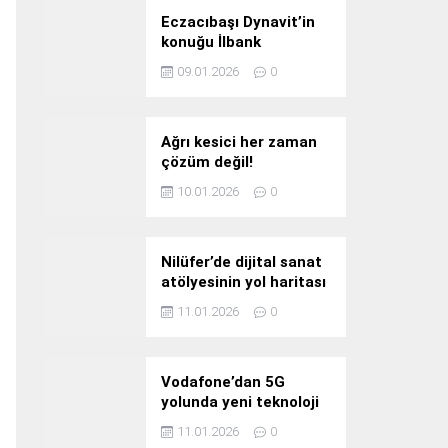
Eczacıbaşı Dynavit’in
konuğu İlbank
09.01.2026
0
Ağrı kesici her zaman
çözüm değil!
10.01.2026
0
Nilüfer’de dijital sanat
atölyesinin yol haritası
konuşuldu
11.01.2026
0
Vodafone’dan 5G
yolunda yeni teknoloji
yatırımı
11.01.2026
0