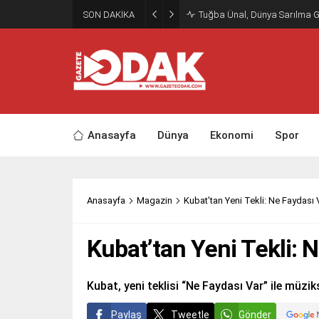
SON DAKİKA
Tuğba Ünal, Dünya Sarılma 
Anasayfa
Dünya
Ekonomi
Spor
Anasayfa
Magazin
Kubat’tan Yeni Tekli: Ne Faydası 
Kubat’tan Yeni Tekli: 
Kubat, yeni teklisi “Ne Faydası Var” ile müziks
Paylaş
Tweetle
Gönder