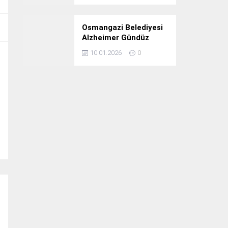
Osmangazi Belediyesi
Alzheimer Gündüz
Bakım Evi 3. Yılını
10.01.2026
0
Kutladı