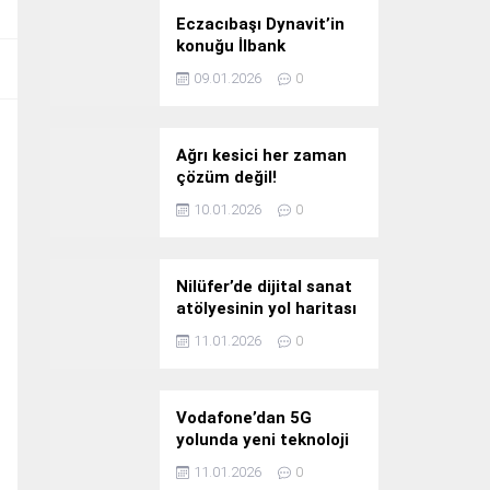
Eczacıbaşı Dynavit’in
konuğu İlbank
09.01.2026
0
Ağrı kesici her zaman
çözüm değil!
10.01.2026
0
Nilüfer’de dijital sanat
atölyesinin yol haritası
konuşuldu
11.01.2026
0
Vodafone’dan 5G
yolunda yeni teknoloji
yatırımı
11.01.2026
0