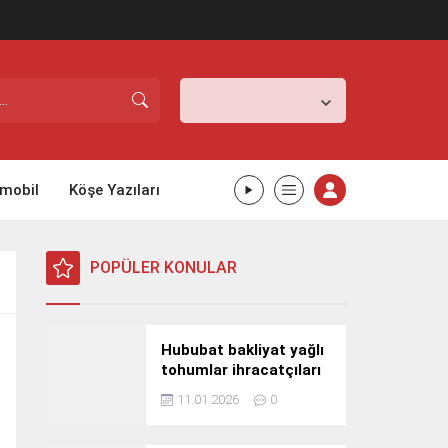
İstanbul,
25
°C
Açık
mobil
Köşe Yazıları
POPÜLER KONULAR
Hububat bakliyat yağlı
tohumlar ihracatçıları
Güney Kore yolcusu
11.01.2026
0