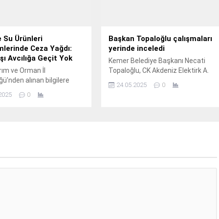
imleri bir araya getirdi.
te, sinemanın geleceğine
can verici...
e Su Ürünleri
Başkan Topaloğlu çalışmaları
lerinde Ceza Yağdı:
yerinde inceledi
şı Avcılığa Geçit Yok
Kemer Belediye Başkanı Necati
rım ve Orman İl
Topaloğlu, CK Akdeniz Elektirk A.
ü’nden alınan bilgilere
24.05.2025
0
dürülebilir balıkçılığın
2025
0
sı ve su ürünleri
rının korunması amacıyla
n denetimler il genelinde
z devam ediyor.