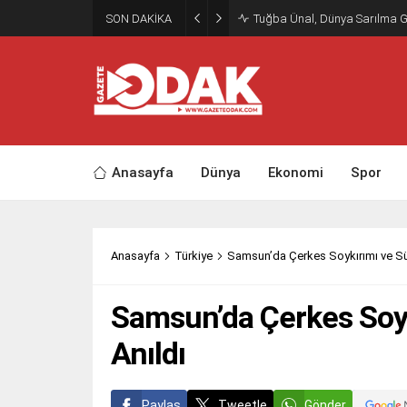
SON DAKİKA
Tuğba Ünal, Dünya Sarılma 
Anasayfa
Dünya
Ekonomi
Spor
Anasayfa
Türkiye
Samsun’da Çerkes Soykırımı ve Sür
Samsun’da Çerkes Soyk
Anıldı
Paylaş
Tweetle
Gönder