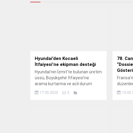
Hyundai’den Kocaeli
78. Can
İtfaiyesi’ne ekipman desteği
“Dossie
Gösteri
Hyundai’nin İzmit’te bulunan üretim
üssü, Büyükşehir İtfaiyesi’ne
Fransa’
arama kurtarma ve acil durum
düzenle
müdahale ekipmanları desteği
Festival
17.05.2025
0
15.05.
verdi.
“Dossier
gerçekleşt
ünlü oyu
katılımıy
edildi. Fi
gösterim
yaptı v