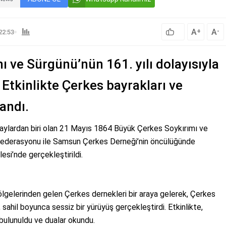
A
A
+
-
22:53
 ve Sürgünü’nün 161. yılı dolayısıyla
tkinlikte Çerkes bayrakları ve
landı.
olaylardan biri olan 21 Mayıs 1864 Büyük Çerkes Soykırımı ve
i Federasyonu ile Samsun Çerkes Derneği’nin öncülüğünde
esi’nde gerçekleştirildi.
lgelerinden gelen Çerkes dernekleri bir araya gelerek, Çerkes
r, sahil boyunca sessiz bir yürüyüş gerçekleştirdi. Etkinlikte,
 bulunuldu ve dualar okundu.