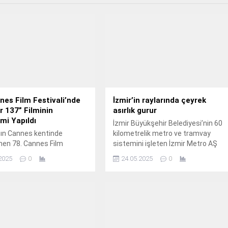
nes Film Festivali’nde
İzmir’in raylarında çeyrek
r 137” Filminin
asırlık gurur
mi Yapıldı
İzmir Büyükşehir Belediyesi’nin 60
nın Cannes kentinde
kilometrelik metro ve tramvay
nen 78. Cannes Film
sistemini işleten İzmir Metro AŞ
i’nde, merakla beklenen
hizmette 25 yılı geride bıraktı.
2025
0
24.05.2025
0
 137” filminin gösterimi
irildi. Etkinlik, film ekibi,
ncular ve yönetmenlerin
la büyük bir ilgiyle takip
lm, festivalin prestijli
lerinden birine ev sahipliği
e sinema dünyasından