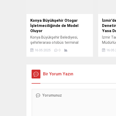
önemli is
Etkinlik
dair heye
Konya Büyükşehir Otogar
İzmir’d
İşletmeciliğinde de Model
Denetim
Oluyor
Yasa Dı
Konya Büyükşehir Belediyesi,
İzmir Ta
şehirlerarası otobüs terminal
Müdürlüğ
standartlarını ilçe otogarlarına da
göre, sür
16.05.2025
0
16.05.
taşıyarak Türkiye genelinde örnek
sağlanma
bir başarıya imza attı.
kaynakla
yürütüle
aralıksı
Bir Yorum Yazın