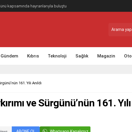
Günü kapsamında hayranlarıyla buluştu
Gündem
Kıbrıs
Teknoloji
Sağlık
Magazin
Oto
günü’nün 161. Yılı Anıldı
ırımı ve Sürgünü’nün 161. Yılı
ABONE OL
Whatsapp Kanalımız