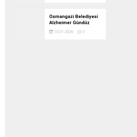
Osmangazi Belediyesi
Alzheimer Gündüz
Bakım Evi 3. Yılını
10.01.2026
0
Kutladı