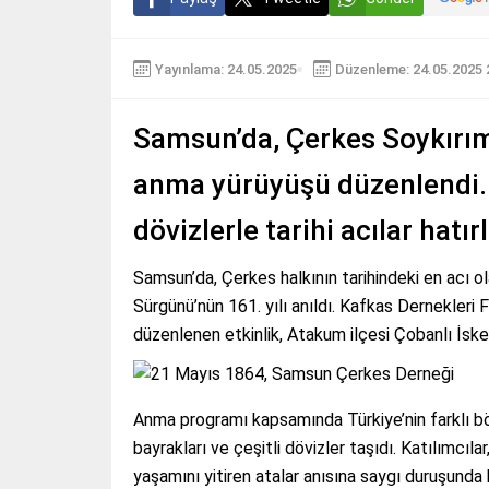
Yayınlama: 24.05.2025
Düzenleme: 24.05.2025 
Samsun’da, Çerkes Soykırımı
anma yürüyüşü düzenlendi. E
dövizlerle tarihi acılar hatır
Samsun’da, Çerkes halkının tarihindeki en acı 
Sürgünü’nün 161. yılı anıldı. Kafkas Dernekler
düzenlenen etkinlik, Atakum ilçesi Çobanlı İskel
Anma programı kapsamında Türkiye’nin farklı bö
bayrakları ve çeşitli dövizler taşıdı. Katılımcıla
yaşamını yitiren atalar anısına saygı duruşunda