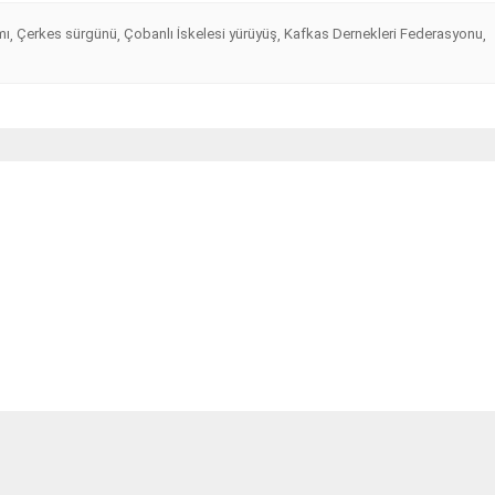
mı
Çerkes sürgünü
Çobanlı İskelesi yürüyüş
Kafkas Dernekleri Federasyonu
,
,
,
,