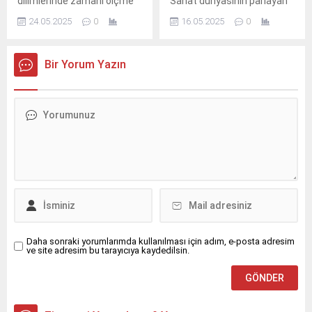
dilimlerinde zamanı ölçme
Sanat dünyasının parlayan
konusundaki yüz yılı aşkın
yıldızı Asena, şimdi
24.05.2025
0
16.05.2025
0
deneyimini, 1925’te tanıttığı
ekranlara bambaşka bir ışıltı
ilk çift zaman dilimli kol
katıyor.
saatinin 100.
Bir Yorum Yazın
Daha sonraki yorumlarımda kullanılması için adım, e-posta adresim
ve site adresim bu tarayıcıya kaydedilsin.