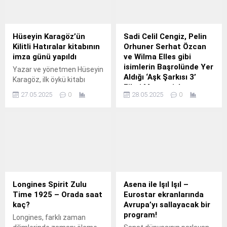
Hüseyin Karagöz’ün
Sadi Celil Cengiz, Pelin
Kilitli Hatıralar kitabının
Orhuner Serhat Özcan
imza günü yapıldı
ve Wilma Elles gibi
isimlerin Başrolünde Yer
Yazar ve yönetmen Hüseyin
Aldığı ‘Aşk Şarkısı 3’
Karagöz, ilk öykü kitabı
Filmi Marmaris’te
"Kilitli Hatıralar" ile edebiyat
27.05.2025
0
28.05.2025
0
Çekiliyor
dünyasına giriş yaptı.
Türkiye’nin en gözde turizm
merkezlerinden Marmaris,
bu kez sinema dünyasının
ilgi odağı oldu.
Longines Spirit Zulu
Asena ile Işıl Işıl –
Time 1925 – Orada saat
Eurostar ekranlarında
kaç?
Avrupa’yı sallayacak bir
program!
Longines, farklı zaman