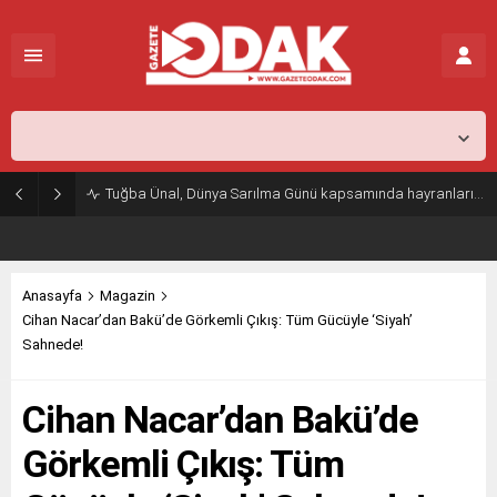
İstanbul,
31
°C
Açık
Tuğba Ünal, Dünya Sarılma Günü kapsamında hayranlarıyla buluştu
Anasayfa
Magazin
Cihan Nacar’dan Bakü’de Görkemli Çıkış: Tüm Gücüyle ‘Siyah’
Sahnede!
Cihan Nacar’dan Bakü’de
Görkemli Çıkış: Tüm