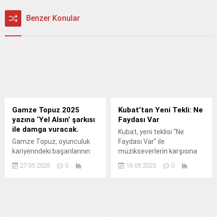
Benzer Konular
Gamze Topuz 2025
Kubat’tan Yeni Tekli: Ne
yazına ‘Yel Alsın’ şarkısı
Faydası Var
ile damga vuracak.
Kubat, yeni teklisi “Ne
Gamze Topuz, oyunculuk
Faydası Var” ile
kariyerindeki başarılarının
müzikseverlerin karşısına
ardından müzik dünyasına
çıktı.
27.05.2025
0
16.05.2025
0
"Yel Alsın" adlı şarkısıyla
iddialı bir giriş yapıyor.