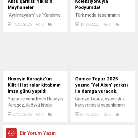
Aksu şarkısı: Yıkılsın
Koleksiyonuyla
Meyhaneler
Podyumda!
“Ayrılmayalım” ve “Kendime
Türk moda tasarımının
Yaşayacağım” şarkılarıyla
özgün ismi Emre
16.05.2025
0
18.05.2025
0
dikkatleri üzerine çeken
Erdemoğlu, yıllardır erkek
başarılı müzisyen Tamer
giyiminde inşa ettiği güçlü
Gürsoy, Türk müziğinin usta
estetiği şimdi kadın
ismi Sezen Aksu’nun söz ve
modasına taşıyor.
müziğini yazdığı yepyeni bir
şarkı ile yeniden
dinleyicileriyle buluşuyor.
Hüseyin Karagöz’ün
Gamze Topuz 2025
Kilitli Hatıralar kitabının
yazına ‘Yel Alsın’ şarkısı
imza günü yapıldı
ile damga vuracak.
Yazar ve yönetmen Hüseyin
Gamze Topuz, oyunculuk
Karagöz, ilk öykü kitabı
kariyerindeki başarılarının
"Kilitli Hatıralar" ile edebiyat
ardından müzik dünyasına
27.05.2025
0
27.05.2025
0
dünyasına giriş yaptı.
"Yel Alsın" adlı şarkısıyla
iddialı bir giriş yapıyor.
Bir Yorum Yazın