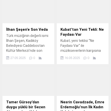
İlhan Şeşen’e Son Veda
Kubat’tan Yeni Tekli: Ne
Faydası Var
Türk müziğinin değerli ismi
İlhan Şeşen, Kadıköy
Kubat, yeni teklisi “Ne
Belediyesi Caddebostan
Faydası Var” ile
Kültür Merkezi’nde son
müzikseverlerin karşısına
yolculuğuna uğurlandı.
çıktı.
27.05.2025
0
16.05.2025
0
Tamer Gürsoy’dan
Nesrin Cavadzade, Emre
duygu yüklü bir Sezen
Erdemoğlu’nun İlk Kadın