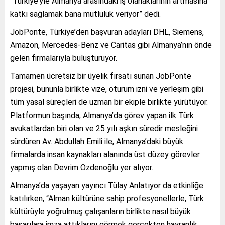
“Türkiye’yle Almanya arasındaki iş olanaklarının artmasına
katkı sağlamak bana mutluluk veriyor” dedi.
JobPonte, Türkiye’den başvuran adayları DHL, Siemens,
Amazon, Mercedes-Benz ve Caritas gibi Almanya’nın önde
gelen firmalarıyla buluşturuyor.
Tamamen ücretsiz bir üyelik fırsatı sunan JobPonte
projesi, bununla birlikte vize, oturum izni ve yerleşim gibi
tüm yasal süreçleri de uzman bir ekiple birlikte yürütüyor.
Platformun başında, Almanya’da görev yapan ilk Türk
avukatlardan biri olan ve 25 yılı aşkın süredir mesleğini
sürdüren Av. Abdullah Emili ile, Almanya’daki büyük
firmalarda insan kaynakları alanında üst düzey görevler
yapmış olan Devrim Özdenoğlu yer alıyor.
Almanya’da yaşayan yayıncı Tülay Anlatıyor da etkinliğe
katılırken, “Alman kültürüne sahip profesyonellerle, Türk
kültürüyle yoğrulmuş çalışanların birlikte nasıl büyük
başarılara imza attıklarını görmek gerçekten hayranlık