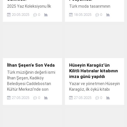
2025 Yaz Koleksiyonu İlk
Türk moda tasarımının
Kez Uluslararası Arenada
özgün ismi Emre
20.05.2025
0
18.05.2025
0
Tanıtıldı Bakü Fashion
Erdemoğlu, yıllardır erkek
Week, bu yıl Türkiye’den çok
giyiminde inşa ettiği güçlü
özel bir isme ev sahipliği
estetiği şimdi kadın
yaptı.
modasına taşıyor.
İlhan Şeşen’e Son Veda
Hüseyin Karagöz’ün
Kilitli Hatıralar kitabının
Türk müziğinin değerli ismi
imza günü yapıldı
İlhan Şeşen, Kadıköy
Belediyesi Caddebostan
Yazar ve yönetmen Hüseyin
Kültür Merkezi’nde son
Karagöz, ilk öykü kitabı
yolculuğuna uğurlandı.
"Kilitli Hatıralar" ile edebiyat
27.05.2025
0
27.05.2025
0
dünyasına giriş yaptı.