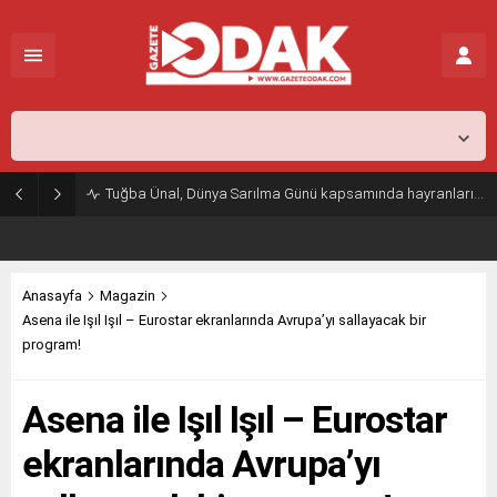
İstanbul,
31
°C
Açık
Tuğba Ünal, Dünya Sarılma Günü kapsamında hayranlarıyla buluştu
Anasayfa
Magazin
Asena ile Işıl Işıl – Eurostar ekranlarında Avrupa’yı sallayacak bir
program!
Asena ile Işıl Işıl – Eurostar
ekranlarında Avrupa’yı