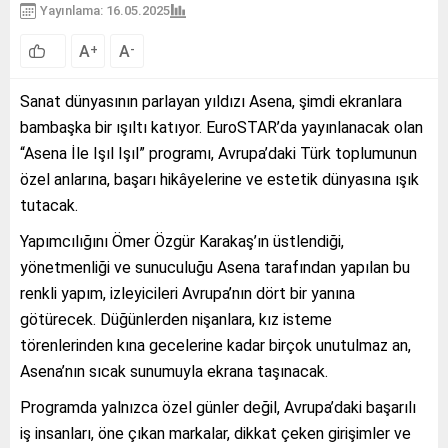
Yayınlama: 16.05.2025
A
A
+
-
Sanat dünyasının parlayan yıldızı Asena, şimdi ekranlara
bambaşka bir ışıltı katıyor. EuroSTAR’da yayınlanacak olan
“Asena İle Işıl Işıl” programı, Avrupa’daki Türk toplumunun
özel anlarına, başarı hikâyelerine ve estetik dünyasına ışık
tutacak.
Yapımcılığını Ömer Özgür Karakaş’ın üstlendiği,
yönetmenliği ve sunuculuğu Asena tarafından yapılan bu
renkli yapım, izleyicileri Avrupa’nın dört bir yanına
götürecek. Düğünlerden nişanlara, kız isteme
törenlerinden kına gecelerine kadar birçok unutulmaz an,
Asena’nın sıcak sunumuyla ekrana taşınacak.
Programda yalnızca özel günler değil, Avrupa’daki başarılı
iş insanları, öne çıkan markalar, dikkat çeken girişimler ve