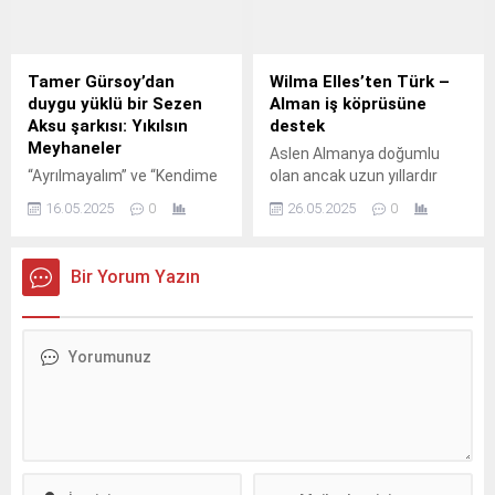
Tamer Gürsoy’dan
Wilma Elles’ten Türk –
duygu yüklü bir Sezen
Alman iş köprüsüne
Aksu şarkısı: Yıkılsın
destek
Meyhaneler
Aslen Almanya doğumlu
“Ayrılmayalım” ve “Kendime
olan ancak uzun yıllardır
Yaşayacağım” şarkılarıyla
ülkemizde mesleğini icra
16.05.2025
0
26.05.2025
0
dikkatleri üzerine çeken
eden ve çocuklarını bir Türk
başarılı müzisyen Tamer
gibi yetiştiren Wilma Elles,
Gürsoy, Türk müziğinin usta
Türkiye ve Almanya
Bir Yorum Yazın
ismi Sezen Aksu’nun söz ve
arasında iş köprüsü kuran
müziğini yazdığı yepyeni bir
JobPonte projesinin
şarkı ile yeniden
lansmanına katıldı.
dinleyicileriyle buluşuyor.