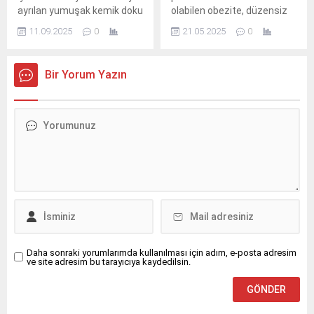
ayrılan yumuşak kemik doku
olabilen obezite, düzensiz
tümörleri her ne kadar az
beslenme ve hareketsiz
11.09.2025
0
21.05.2025
0
görülse de hayatın her
yaşam, böbrek taşı
döneminde ortaya
oluşumu riskini de artırıyor.
çıkabiliyor.
Bir Yorum Yazın
Daha sonraki yorumlarımda kullanılması için adım, e-posta adresim
ve site adresim bu tarayıcıya kaydedilsin.