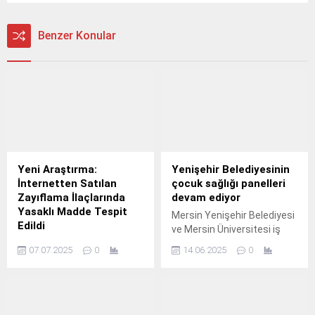
Benzer Konular
Yeni Araştırma:
Yenişehir Belediyesinin
İnternetten Satılan
çocuk sağlığı panelleri
Zayıflama İlaçlarında
devam ediyor
Yasaklı Madde Tespit
Mersin Yenişehir Belediyesi
Edildi
ve Mersin Üniversitesi iş
İnternetten satın alınan
birliğiyle Yenişehir’de 0-6
07.07.2025
0
14.06.2025
0
zayıflama ürünlerinin sağlık
Yaş Sağlık Gelişim Planı
açısından ciddi riskler
Modeli Oluşturulması
taşıdığı bir kez daha ortaya
Projesi kapsamında
konuldu.
düzenlenen panel serisinin
üçüncüsü olan “Çevremi ve