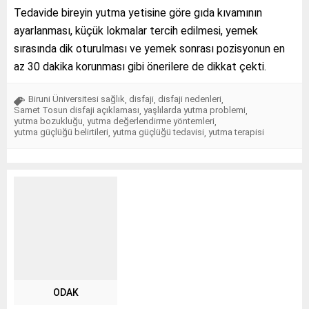
Tedavide bireyin yutma yetisine göre gıda kıvamının
ayarlanması, küçük lokmalar tercih edilmesi, yemek
sırasında dik oturulması ve yemek sonrası pozisyonun en
az 30 dakika korunması gibi önerilere de dikkat çekti.
Biruni Üniversitesi sağlık
disfaji
disfaji nedenleri
,
,
,
Samet Tosun disfaji açıklaması
yaşlılarda yutma problemi
,
,
yutma bozukluğu
yutma değerlendirme yöntemleri
,
,
yutma güçlüğü belirtileri
yutma güçlüğü tedavisi
yutma terapisi
,
,
ODAK