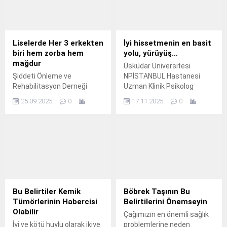
Ailemi Keşfediyorum-
Beden ve Ruh Sağlığım İyi
mi?” paneli yapıldı.
Liselerde Her 3 erkekten
İyi hissetmenin en basit
biri hem zorba hem
yolu, yürüyüş…
mağdur
Üsküdar Üniversitesi
Şiddeti Önleme ve
NPİSTANBUL Hastanesi
Rehabilitasyon Derneği
Uzman Klinik Psikolog
(İMDAT) ile Acıbadem
Merve Umay Candaş Demir,
25.09.2025
0
17.11.2025
0
Üniversitesi Suç ve Şiddetle
yürüyüşün hem zihinsel
Mücadele Merkezi
hem de fiziksel sağlığa
(ASUMA), 500 erkek lise
etkileri ve özellikle
öğrencisiyle akran
depresyonla mücadeleye
zorbalığına dair dikkat çekici
katkısı hakkında bilgi verdi.
bir saha araştırması yaptı.
Bu Belirtiler Kemik
Böbrek Taşının Bu
Tümörlerinin Habercisi
Belirtilerini Önemseyin
Olabilir
Çağımızın en önemli sağlık
İyi ve kötü huylu olarak ikiye
problemlerine neden