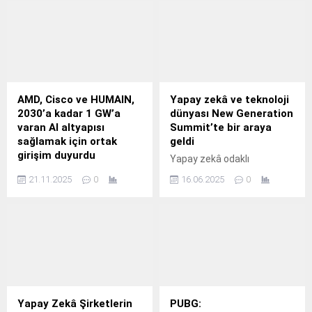
AMD, Cisco ve HUMAIN,
Yapay zekâ ve teknoloji
2030’a kadar 1 GW’a
dünyası New Generation
varan AI altyapısı
Summit’te bir araya
sağlamak için ortak
geldi
girişim duyurdu
Yapay zekâ odaklı
AMD, Cisco ve HUMAIN
yeniliklerin, fikirlerin ve
21.11.2025
0
16.06.2025
0
küresel yapay zekâ
trendlerin buluşma noktası
ekosistemini uygun
olan New Generation
maliyetli ve yüksek
Summit, sektör
performanslı altyapıyla
profesyonellerini
güçlendirmek üzere 2030
İstanbul’da bir araya getirdi.
yılına kadar 1 GW’a varan AI
altyapısı sağlamak için yeni
bir ortak girişim
kurduklarını duyurdu.
Yapay Zekâ Şirketlerin
PUBG: