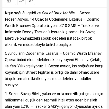
A
A
+
-
Kışın soğuğu geldi ve
Call of Duty: Mobile
1. Sezon –
Frozen Abyss, 14 Ocak’ta Codename: Lazarus – Cosmic
Wrath Efsanevi Operatörü, yeni LC10 SMG – Tracker ve
Inflatable Decoy Tactical’ı içeren kış temalı bir Savaş
Bileti ve önümüzdeki soğuk geceleri ısıtacak birçok
etkinlik ve mücadeleyle birlikte başlıyor.
Oyuncuların Codename: Lazarus – Cosmic Wrath Efsanevi
Operatörünü elde edebilecekleri yepyeni Efsanevi Çekiliş
ile Yeni Yılı karşılıyoruz. 1. Sezon ayrıca, kış soğuğuna karşı
koymak için Street Fighter iş birliği de dahil olmak üzere
birçok temalı etkinlikle yeni mücadeleler ve ödüller
sunuyor.
1. Sezon Savaş Bileti, yakın ve orta menzilli çatışmalar için
mükemmel, düşük geri tepmeli, hızlı ateş eden bir silah
olan yeni LC10 – Tracker SMG’yi içeriyor. Oyuncular ayrıca,