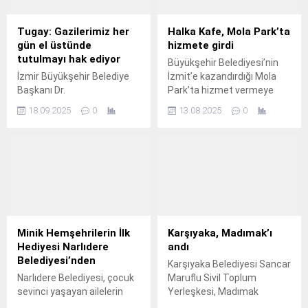
Tugay: Gazilerimiz her
Halka Kafe, Mola Park’ta
gün el üstünde
hizmete girdi
tutulmayı hak ediyor
Büyükşehir Belediyesi’nin
İzmir Büyükşehir Belediye
İzmit’e kazandırdığı Mola
Başkanı Dr.
Park’ta hizmet vermeye
başlayan Halka Kafe, ferah
18.09.2025
0
13.08.2025
0
atmosferi ve uygun fiyatlı
menüsüyle vatandaşlara
kaliteli bir mola deneyimi
sunuyor.
Minik Hemşehrilerin İlk
Karşıyaka, Madımak’ı
Hediyesi Narlıdere
andı
Belediyesi’nden
Karşıyaka Belediyesi Sancar
Narlıdere Belediyesi, çocuk
Maruflu Sivil Toplum
sevinci yaşayan ailelerin
Yerleşkesi, Madımak
mutluluğuna ortak olmak ve
Katliamı’nda hayatını