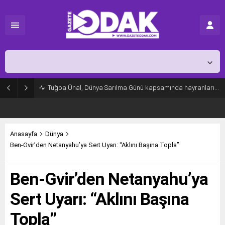
İstanbul,
26
°C
Açık
Tuğba Ünal, Dünya Sarılma Günü kapsamında hayranlarıyla buluştu
Anasayfa
Dünya
Ben-Gvir’den Netanyahu’ya Sert Uyarı: “Aklını Başına Topla”
Ben-Gvir’den Netanyahu’ya
Sert Uyarı: “Aklını Başına
Topla”