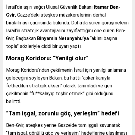
İsrail’de aşırı sağcı Ulusal Güvenlik Bakanı
Itamar Ben-
Gvir
, Gazze’deki ateşkes müzakerelerinin derhal
bırakılması çağrısında bulundu. Doha’da süren görüşmelerin
İsrail’in stratejik avantajlarını zayıflattığını öne süren Ben-
Gvir, Başbakan
Binyamin Netanyahu’ya
“aklını başına
topla” sözleriyle ciddi bir uyarı yaptı.
Morag Koridoru: “Yenilgi olur”
Morag Koridoru’ndan çekilmenin İsrail için yenilgi anlamına
geleceğini söyleyen Bakan, bu hattı “asker kanıyla
fethedilen stratejik eksen” olarak tanımladı ve geri
çekilmenin “fu**kalayıp teşhir etmek” gibi olduğunu
belirtti.
“Tam işgal, zorunlu göç, yerleşim” hedefi
Ben-Gvir, ateşkes yerine Gazze’de tam işgali savunarak
“tam işgal, gönüllü göç ve yerleşim” hedeflerine ulaşılması