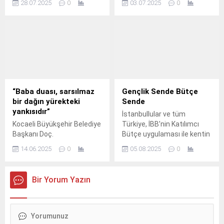
28.07.2025
0
03.07.2025
0
ailelerin ihtiyaçlarına katkı
kaybeden aydınları,
sağlamak amacıyla Anne-
düzenlediği çeşitli etkinlikler
Bebek Bakım Çantası
ile andı.
hediye etmeye başladı.
“Baba duası, sarsılmaz
Gençlik Sende Bütçe
bir dağın yürekteki
Sende
yankısıdır”
İstanbullular ve tüm
Kocaeli Büyükşehir Belediye
Türkiye, İBB’nin Katılımcı
Başkanı Doç.
Bütçe uygulaması ile kentin
geleceğini şekillendirecek
14.06.2025
0
05.08.2025
0
projeleri belirleyecek.
Bir Yorum Yazın