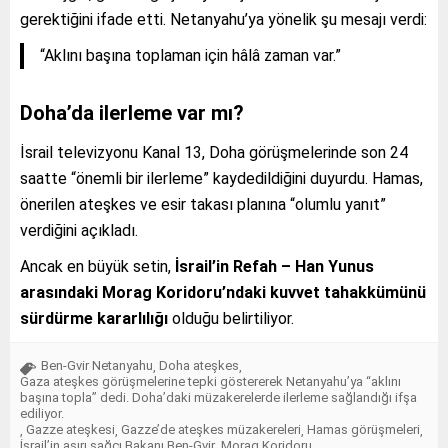
gerektiğini ifade etti. Netanyahu’ya yönelik şu mesajı verdi:
“Aklını başına toplaman için hâlâ zaman var.”
Doha’da ilerleme var mı?
İsrail televizyonu Kanal 13, Doha görüşmelerinde son 24
saatte “önemli bir ilerleme” kaydedildiğini duyurdu. Hamas,
önerilen ateşkes ve esir takası planına “olumlu yanıt”
verdiğini açıkladı.
Ancak en büyük setin,
İsrail’in Refah – Han Yunus
arasındaki Morag Koridoru’ndaki kuvvet tahakkümünü
sürdürme kararlılığı
olduğu belirtiliyor.
Ben-Gvir Netanyahu
Doha ateşkes
,
,
Gaza ateşkes görüşmelerine tepki göstererek Netanyahu’ya “aklını
başına topla” dedi. Doha’daki müzakerelerde ilerleme sağlandığı ifşa
ediliyor.
Gazze ateşkesi
Gazze’de ateşkes müzakereleri
Hamas görüşmeleri
,
,
,
,
İsrail’in aşırı sağcı Bakanı Ben-Gvir
Morag Koridoru
,