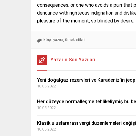
consequences, or one who avoids a pain that 
denounce with righteous indignation and disli
pleasure of the moment, so blinded by desire,
köşe yazısı
örnek etiket
,
Yazarın Son Yazıları
Yeni doğalgaz rezervleri ve Karadeniz’in jeopo
10.05.2022
Her düzeyde normalleşme tehlikeliymiş bu bel
10.05.2022
Klasik uluslararası vergi düzenlemeleri deği
10.05.2022