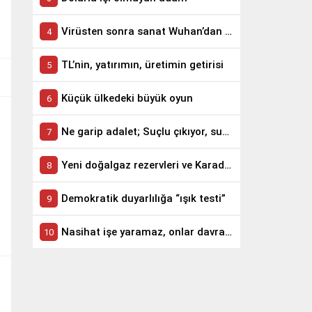
Virüsten sonra sanat Wuhan’dan yola çıktı
TL’nin, yatırımın, üretimin getirisi
Küçük ülkedeki büyük oyun
Ne garip adalet; Suçlu çıkıyor, suçsuz yatırıyor
Yeni doğalgaz rezervleri ve Karadeniz’in jeopolitiği
Demokratik duyarlılığa “ışık testi”
Nasihat işe yaramaz, onlar davranışa bakar