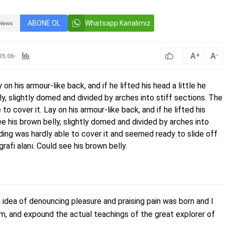
ABONE OL
Whatsapp Kanalımız
A
A
+
-
15:06
y on his armour-like back, and if he lifted his head a little he
ly, slightly domed and divided by arches into stiff sections. The
to cover it. Lay on his armour-like back, and if he lifted his
ee his brown belly, slightly domed and divided by arches into
ding was hardly able to cover it and seemed ready to slide off
afi alanı. Could see his brown belly.
n idea of denouncing pleasure and praising pain was born and I
m, and expound the actual teachings of the great explorer of