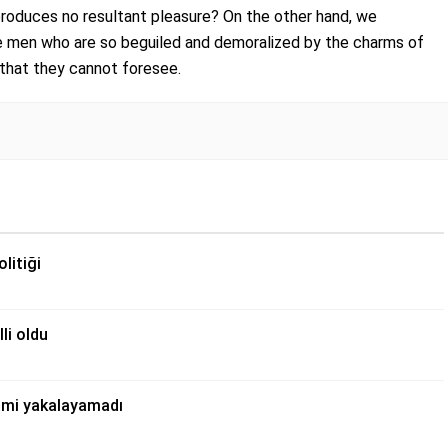
produces no resultant pleasure? On the other hand, we
ke men who are so beguiled and demoralized by the charms of
 that they cannot foresee.
litiği
li oldu
şimi yakalayamadı