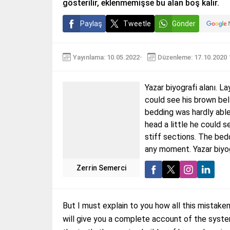
gösterilir, eklenmemişse bu alan boş kalır.
Paylaş
Tweetle
Gönder
Yayınlama: 10.05.2022
Düzenleme: 17.10.2020 
Yazar biyografi alanı. La
could see his brown bel
bedding was hardly able 
head a little he could s
stiff sections. The bed
any moment. Yazar biyogr
Zerrin Semerci
But I must explain to you how all this mistake
will give you a complete account of the syste