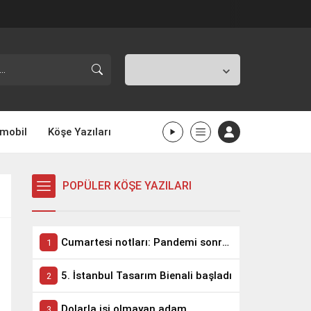
İstanbul,
25
°C
Kapalı
mobil
Köşe Yazıları
POPÜLER KÖŞE YAZILARI
Cumartesi notları: Pandemi sonrası takım elbise biter!
5. İstanbul Tasarım Bienali başladı
Dolarla işi olmayan adam