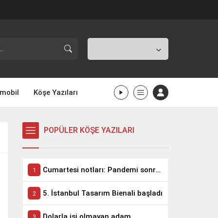
İstanbul,
31
°C
Açık
mobil
Köşe Yazıları
POPÜLER KÖŞE YAZILARI
Cumartesi notları: Pandemi sonrası takım elbise biter!
5. İstanbul Tasarım Bienali başladı
Dolarla işi olmayan adam