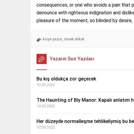
consequences, or one who avoids a pain that 
denounce with righteous indignation and disli
pleasure of the moment, so blinded by desire,
köşe yazısı
örnek etiket
,
Yazarın Son Yazıları
Bu kış oldukça zor geçecek
10.05.2022
The Haunting of Bly Manor: Kapalı anlatım ha
10.05.2022
Her düzeyde normalleşme tehlikeliymiş bu bel
10.05.2022