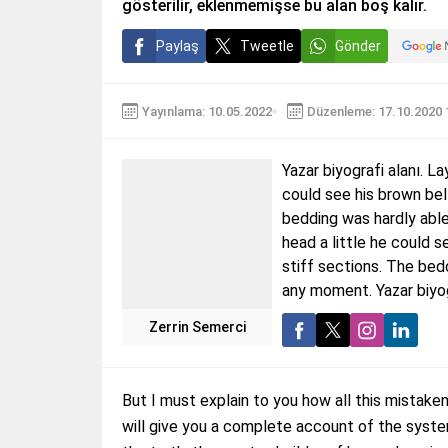
gösterilir, eklenmemişse bu alan boş kalır.
Paylaş
Tweetle
Gönder
Yayınlama: 10.05.2022
Düzenleme: 17.10.2020 
Yazar biyografi alanı. La
could see his brown bel
bedding was hardly able 
head a little he could s
stiff sections. The bed
any moment. Yazar biyogr
Zerrin Semerci
But I must explain to you how all this mistake
will give you a complete account of the syste