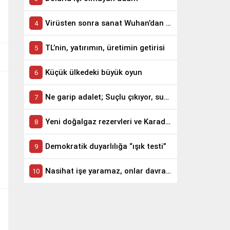
Virüsten sonra sanat Wuhan’dan yola çıktı
TL’nin, yatırımın, üretimin getirisi
Küçük ülkedeki büyük oyun
Ne garip adalet; Suçlu çıkıyor, suçsuz yatırıyor
Yeni doğalgaz rezervleri ve Karadeniz’in jeopolitiği
Demokratik duyarlılığa “ışık testi”
Nasihat işe yaramaz, onlar davranışa bakar