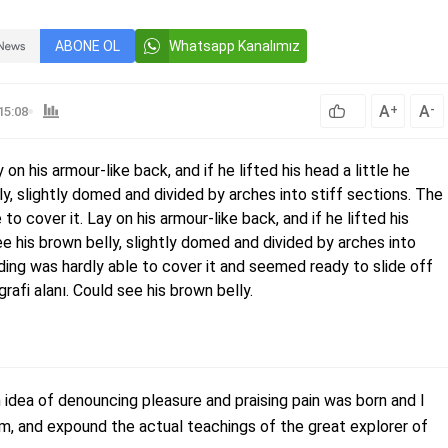
ABONE OL
Whatsapp Kanalımız
A
A
+
-
15:08
y on his armour-like back, and if he lifted his head a little he
ly, slightly domed and divided by arches into stiff sections. The
to cover it. Lay on his armour-like back, and if he lifted his
ee his brown belly, slightly domed and divided by arches into
ding was hardly able to cover it and seemed ready to slide off
afi alanı. Could see his brown belly.
n idea of denouncing pleasure and praising pain was born and I
m, and expound the actual teachings of the great explorer of