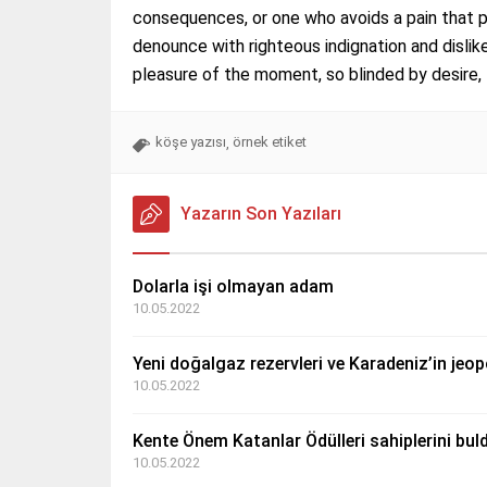
consequences, or one who avoids a pain that 
denounce with righteous indignation and disli
pleasure of the moment, so blinded by desire,
köşe yazısı
örnek etiket
,
Yazarın Son Yazıları
Dolarla işi olmayan adam
10.05.2022
Yeni doğalgaz rezervleri ve Karadeniz’in jeopo
10.05.2022
Kente Önem Katanlar Ödülleri sahiplerini bul
10.05.2022