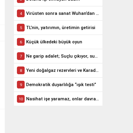
Virüsten sonra sanat Wuhan’dan yola çıktı
TL’nin, yatırımın, üretimin getirisi
Küçük ülkedeki büyük oyun
Ne garip adalet; Suçlu çıkıyor, suçsuz yatırıyor
Yeni doğalgaz rezervleri ve Karadeniz’in jeopolitiği
Demokratik duyarlılığa “ışık testi”
Nasihat işe yaramaz, onlar davranışa bakar