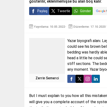
gösterilir, eklenmemişse bu alan boş kalır.
Paylaş
Tweetle
Gönder
Yayınlama: 10.05.2022
Düzenleme: 17.10.2020 
Yazar biyografi alanı. La
could see his brown bel
bedding was hardly able 
head a little he could s
stiff sections. The bed
any moment. Yazar biyogr
Zerrin Semerci
But I must explain to you how all this mistake
will give you a complete account of the syste