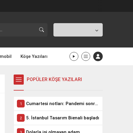
İstanbul,
26
°C
Açık
mobil
Köşe Yazıları
POPÜLER KÖŞE YAZILARI
Cumartesi notları: Pandemi sonrası takım elbise biter!
5. İstanbul Tasarım Bienali başladı
Dolarla işi olmayan adam