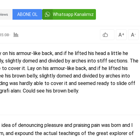
ABONE OL
Whatsapp Kanalımız
A
A
+
-
15:08
y on his armour-like back, and if he lifted his head a little he
ly, slightly domed and divided by arches into stiff sections. The
to cover it. Lay on his armour-like back, and if he lifted his
ee his brown belly, slightly domed and divided by arches into
ding was hardly able to cover it and seemed ready to slide off
afi alanı. Could see his brown belly.
n idea of denouncing pleasure and praising pain was born and I
m, and expound the actual teachings of the great explorer of