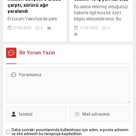
Merkezi’ne bildirdi. İhbar
çarptı, sürücü ağır
Bu alana eklemiş olduğunuz
üzerine olay yerine gelen
yaralandı
haberle ilgili kısa bir özet
Gümüşhane Belediyesi
Erzurum Yakutiye’de park
bilgisi ekleyebilirsiniz. Bu
itfaiye ekipleri, dikkatli bir
halindeki 8 araca çarpan
metin yazı düzenleme
çalışma sonucu yılanı...
27.05.2025
0
12.05.2022
0
beton mikseri inşaat
sayfasında "Özet"
alanına devrildi. Sürücü ağır
bölümünden eklenebilir.
yaralandı, araçlar
Özet eklenmişse başlık
kullanılamaz hale geldi.
altında kalın olarak bu
Bir Yorum Yazın
Erzurum’un Yakutiye
şekilde gösterilir,
ilçesinde meydana gelen
eklenmemişse bu alan boş
kazada bir beton mikseri,
kalır.
kontrolünü kaybederek park
halindeki 8 araca çarptı ve
ardından yol kenarındaki
inşaat alanına devrildi.
Kazada mikser sürücüsü
ağır yaralandı. Kaza,
Abdurrahman Şerif...
Daha sonraki yorumlarımda kullanılması için adım, e-posta adresim
ve site adresim bu tarayıcıya kaydedilsin.