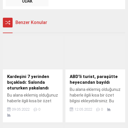
ODAK
Benzer Konular
Kardeşini 7 yerinden
ABD’li turist, paraşütte
bıçakladı: Salonda
heyecandan bayıldı
otururken yakalandı
Bu alana eklemiş olduğunuz
Bu alana eklemiş olduğunuz
haberle ilgili kısa bir özet
haberle ilgili kısa bir özet
bilgisi ekleyebilirsiniz. Bu
bilgisi ekleyebilirsiniz. Bu
metin yazı düzenleme
09.05.2022
0
12.05.2022
0
metin yazı düzenleme
sayfasında "Özet"
sayfasında "Özet"
bölümünden eklenebilir.
bölümünden eklenebilir.
Özet eklenmişse başlık