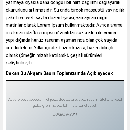
yazmaya kıyasla daha dengeli bir harf dağılımı sağlayarak
okunurluğu artırmasıdır. Şu anda birçok masaüstü yayıncılık
paketi ve web sayfa düzenleyicisi, varsayılan mıgır
metinler olarak Lorem Ipsum kullanmaktadır. Ayrıca arama
motorlarında ‘lorem ipsum’ anahtar sözcükleri ile arama
yapıldığında henüz tasarım aşamasında olan çok sayıda
site listelenir. Yıllar içinde, bazen kazara, bazen bilinçli
olarak (örneğin mizah katılarak), çeşitli sürümleri
geliştirilmiştir.
Bakan Bu Akşam Basın Toplantısında Açıklayacak
At vero eos et accusam et justo duo dolores et ea rebum. Stet clita kasd
gubergren, no sea takimata sanctus est.
LOREM IPSUM