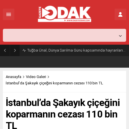
İstanbul,
26
°C
Açık
Tuğba Ünal, Dünya Sarılma Günü kapsamında hayranlarıyla buluştu
Anasayfa
Video Galeri
İstanbul’da Şakayık çiçeğini koparmanın cezası 110 bin TL
İstanbul’da Şakayık çiçeğini
koparmanın cezası 110 bin
TL