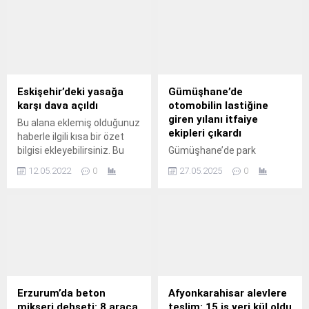
Özet eklenmişse başlık
altında kalın olarak bu
altında kalın olarak bu
şekilde gösterilir,
şekilde gösterilir,
eklenmemişse bu alan boş
eklenmemişse bu alan boş
kalır.
kalır.
Eskişehir’deki yasağa
Gümüşhane’de
karşı dava açıldı
otomobilin lastiğine
giren yılanı itfaiye
Bu alana eklemiş olduğunuz
ekipleri çıkardı
haberle ilgili kısa bir özet
bilgisi ekleyebilirsiniz. Bu
Gümüşhane’de park
metin yazı düzenleme
halindeki otomobilin
12.05.2022
0
27.05.2025
0
sayfasında "Özet"
lastiğine giren yılan, itfaiye
bölümünden eklenebilir.
ekiplerinin müdahalesiyle
Özet eklenmişse başlık
zarar verilmeden çıkarıldı.
altında kalın olarak bu
Gümüşhane’de ilginç bir
şekilde gösterilir,
olay yaşandı. Karşıyaka
eklenmemişse bu alan boş
Mahallesi’nde park halindeki
kalır.
bir otomobilin lastik
bölümünde yılan gören
vatandaşlar, hemen
Erzurum’da beton
Afyonkarahisar alevlere
durumu 112 Acil Çağrı
mikseri dehşeti: 8 araca
teslim: 15 iş yeri kül oldu