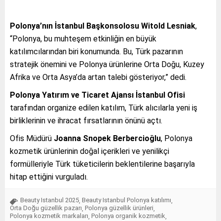
Polonya’nın İstanbul Başkonsolosu Witold Lesniak
,
“Polonya, bu muhteşem etkinliğin en büyük
katılımcılarından biri konumunda. Bu, Türk pazarının
stratejik önemini ve Polonya ürünlerine Orta Doğu, Kuzey
Afrika ve Orta Asya’da artan talebi gösteriyor,” dedi.
Polonya Yatırım ve Ticaret Ajansı İstanbul Ofisi
tarafından organize edilen katılım, Türk alıcılarla yeni iş
birliklerinin ve ihracat fırsatlarının önünü açtı.
Ofis Müdürü
Joanna Snopek Berbercioğlu
, Polonya
kozmetik ürünlerinin doğal içerikleri ve yenilikçi
formülleriyle Türk tüketicilerin beklentilerine başarıyla
hitap ettiğini vurguladı.
Beauty Istanbul 2025
Beauty Istanbul Polonya katılımı
,
,
Orta Doğu güzellik pazarı
Polonya güzellik ürünleri
,
,
Polonya kozmetik markaları
Polonya organik kozmetik
,
,