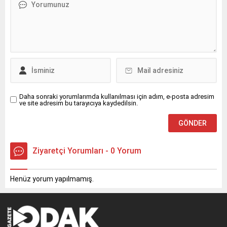
Araştırmalar Örgütü
eklenmemişse bu alan boş
(OPTIMA) tarafından verilen
kalır.
“Theophrastus Ödülü”ne
layık görüldü. Ödül, İtalya’nın
Palermo kentinde
düzenlenen törende Prof.
Dr. Başer’e takdim edildi.
Theophrastus Ödülü’nün
Önemi “Botaniğin Babası”
olarak...
Daha sonraki yorumlarımda kullanılması için adım, e-posta adresim
ve site adresim bu tarayıcıya kaydedilsin.
Ziyaretçi Yorumları - 0 Yorum
Henüz yorum yapılmamış.