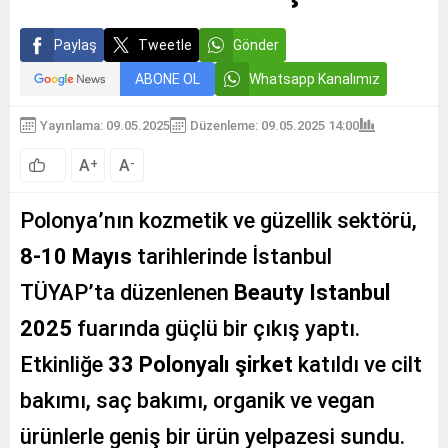
Paylaş
Tweetle
Gönder
ABONE OL
Whatsapp Kanalımız
Yayınlama: 09.05.2025
Düzenleme: 09.05.2025 14:00
A
A
+
-
Polonya’nın kozmetik ve güzellik sektörü,
8-10 Mayıs
tarihlerinde İstanbul
TÜYAP’ta düzenlenen
Beauty Istanbul
2025
fuarında güçlü bir çıkış yaptı.
Etkinliğe
33 Polonyalı şirket
katıldı ve cilt
bakımı, saç bakımı, organik ve vegan
ürünlerle geniş bir ürün yelpazesi sundu.