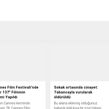
nes Film Festivali’nde
Sokak ortasında cinayet:
r 137” Filminin
Tabancayla vurularak
mi Yapıldı
öldürüldü
nın Cannes kentinde
Bu alana eklemiş olduğunuz
nen 78. Cannes Film
haberle ilgili kısa bir özet bilgisi