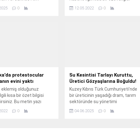
i’nde, merakla beklenen
ekleyebilirsiniz. Bu metin yazı
2025
0
12.05.2022
0
 137” filminin gösterimi
düzenleme sayfasında "Özet"
irildi. Etkinlik, film ekibi,
bölümünden eklenebilir. Özet
ncular ve yönetmenlerin
eklenmişse başlık altında kalın
la büyük bir ilgiyle takip
olarak bu şekilde gösterilir,
lm, festivalin prestijli
eklenmemişse bu alan boş kalır.
lerinden birine ev sahipliği
e sinema dünyasından
imleri bir araya getirdi.
te, sinemanın geleceğine
can verici...
ka’da protestocular
Su Kesintisi Tarlayı Kuruttu,
nın evini yaktı
Üretici Gözyaşlarına Boğuldu!
a eklemiş olduğunuz
Kuzey Kıbrıs Türk Cumhuriyeti’nde
gili kısa bir özet bilgisi
bir üreticinin yaşadığı dram, tarım
irsiniz. Bu metin yazı
sektöründe su yönetimi
me sayfasında "Özet"
konusundaki krizleri bir kez daha
2022
0
04.06.2025
0
en eklenebilir. Özet
gözler önüne serdi. Tarım
se başlık altında kalın
sezonunun tam ortasında tarlasını
 şekilde gösterilir,
sulamak için yola çıkan üretici, ana
işse bu alan boş kalır.
vananın kapatıldığını görünce büyü
bir hayal kırıklığı yaşadı. Kamerasını