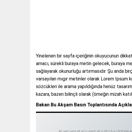
Yinelenen bir sayfa içeriğinin okuyucunun dikkat
amacı, sürekli buraya metin gelecek, buraya me
sağlayarak okunurluğu artırmasıdır. Şu anda bir
varsayılan mıgır metinler olarak Lorem Ipsum k
sözcükleri ile arama yapıldığında henüz tasarım 
kazara, bazen bilinçli olarak (örneğin mizah katıla
Bakan Bu Akşam Basın Toplantısında Açıkl
At vero eos et accusam et justo duo dolores e