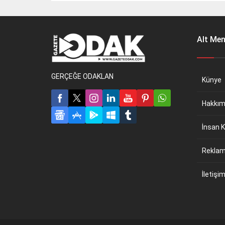
Alt Me
GERÇEĞE ODAKLAN
Künye
Hakkım
İnsan K
Reklam 
İletişi