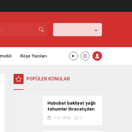
İstanbul,
31
°C
Açık
mobil
Köşe Yazıları
POPÜLER KONULAR
Hububat bakliyat yağlı
tohumlar ihracatçıları
Güney Kore yolcusu
11.01.2026
0