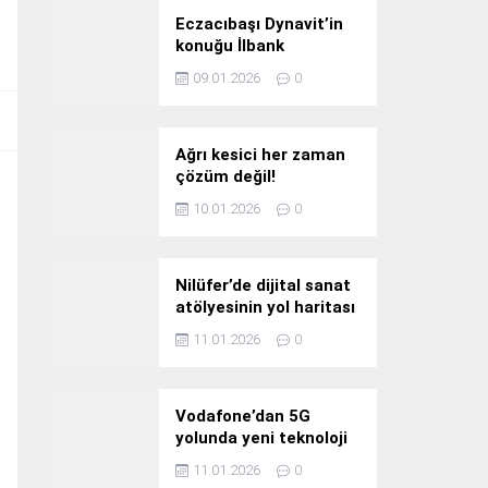
Eczacıbaşı Dynavit’in
konuğu İlbank
09.01.2026
0
Ağrı kesici her zaman
çözüm değil!
10.01.2026
0
Nilüfer’de dijital sanat
atölyesinin yol haritası
konuşuldu
11.01.2026
0
Vodafone’dan 5G
yolunda yeni teknoloji
yatırımı
11.01.2026
0