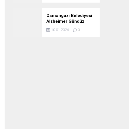
Osmangazi Belediyesi
Alzheimer Gündüz
Bakım Evi 3. Yılını
10.01.2026
0
Kutladı