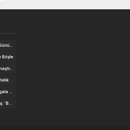
Tuğba Ünal, Dünya Sarılma Günü kapsamında hayranlarıyla buluştu
e Böyle
Wilma Elles Defilede Göz Kamaştırdı, Kuliste Oğlunu Uyuttu
telik
IF Wedding Fashion İzmir’de gala defilesinde yıldızlar geçidi
Ünlü mankenlerden net mesaj: ‘Bayrağımız Kırmızı Çizgimizdir’