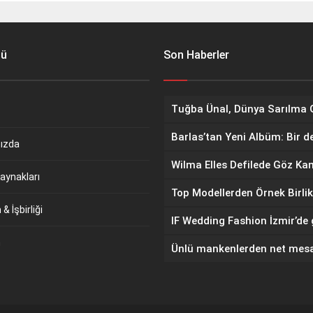
nü
Son Haberler
Barlas’tan Yeni Albüm: Bir d
ızda
aynakları
Top Modellerden Örnek Birlik
& İşbirliği
m