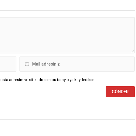
açarak yaşadıklarını kayıt altına
alan üretici, gözyaşları içinde isyan
etti.“Ben...
osta adresim ve site adresim bu tarayıcıya kaydedilsin.