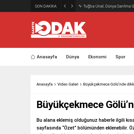
SON DAKİKA
Tuğba Ünal, Dünya Sarılma 
Anasayfa
Dünya
Ekonomi
Spor
Anasayfa
Video Galeri
Büyükçekmece Gölü’nde dikka
Büyükçekmece Gölü’nde
Bu alana eklemiş olduğunuz haberle ilgili kısa
sayfasında “Özet” bölümünden eklenebilir. Öz