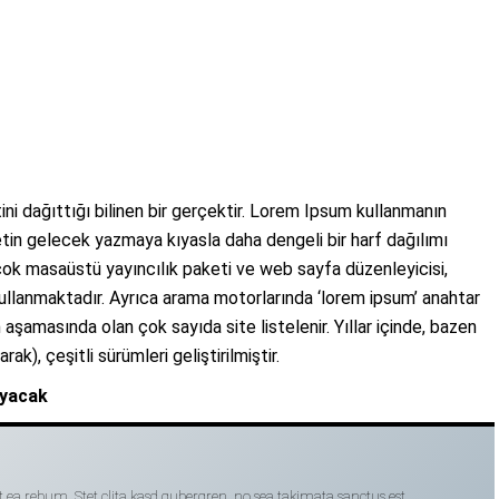
ini dağıttığı bilinen bir gerçektir. Lorem Ipsum kullanmanın
tin gelecek yazmaya kıyasla daha dengeli bir harf dağılımı
çok masaüstü yayıncılık paketi ve web sayfa düzenleyicisi,
ullanmaktadır. Ayrıca arama motorlarında ‘lorem ipsum’ anahtar
aşamasında olan çok sayıda site listelenir. Yıllar içinde, bazen
rak), çeşitli sürümleri geliştirilmiştir.
ayacak
t ea rebum. Stet clita kasd gubergren, no sea takimata sanctus est.