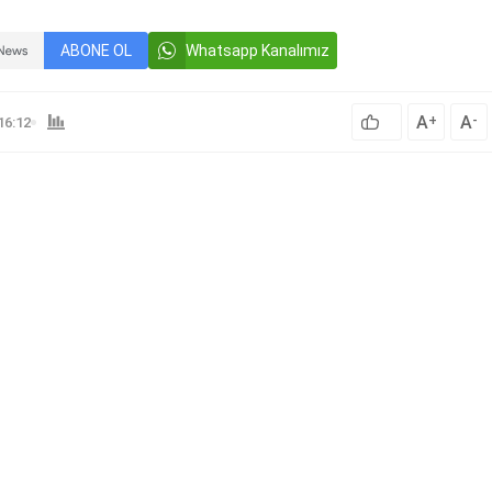
ABONE OL
Whatsapp Kanalımız
A
A
+
-
16:12