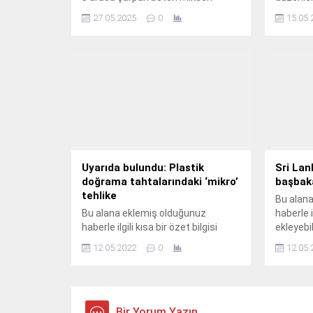
inşaat alanına devrildi. Sürücü ağır
Festival
27.05.2025
0
15.05.
yaralandı, araçlar kullanılamaz hale
“Dossier
geldi. Erzurum’un Yakutiye
gerçekleşt
ilçesinde meydana gelen kazada
ünlü oyu
bir beton mikseri, kontrolünü
katılımıy
kaybederek park halindeki 8 araca
edildi. Fi
çarptı ve ardından yol kenarındaki
gösterim
inşaat alanına devrildi. Kazada
yaptı v
mikser sürücüsü ağır yaralandı.
önemli is
Kaza, Abdurrahman Şerif...
Etkinlik
dair heye
Uyarıda bulundu: Plastik
Sri Lan
doğrama tahtalarındaki ‘mikro’
başbaka
tehlike
Bu alan
Bu alana eklemiş olduğunuz
haberle il
haberle ilgili kısa bir özet bilgisi
ekleyebil
ekleyebilirsiniz. Bu metin yazı
düzenle
12.05.2022
0
12.05.
düzenleme sayfasında "Özet"
bölümünd
bölümünden eklenebilir. Özet
eklenmiş
eklenmişse başlık altında kalın
olarak bu
olarak bu şekilde gösterilir,
eklenmem
eklenmemişse bu alan boş kalır.
Bir Yorum Yazın