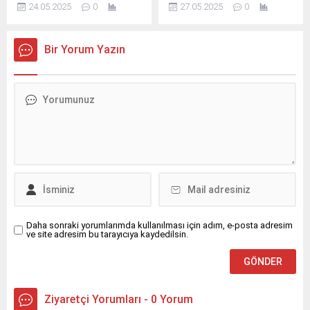
Soykırımı ve Sürgünü’nün
halindeki 8 araca çarpan
24.05.2025
0
27.05.2025
0
161. yılı dolayısıyla anma
beton mikseri inşaat
yürüyüşü düzenlendi.
alanına devrildi. Sürücü ağır
Etkinlikte Çerkes bayrakları
yaralandı, araçlar
Bir Yorum Yazın
ve dövizlerle tarihi acılar
kullanılamaz hale geldi.
hatırlandı. Samsun’da,
Erzurum’un Yakutiye
Çerkes halkının tarihindeki
ilçesinde meydana gelen
en acı olaylardan biri olan 21
kazada bir beton mikseri,
Mayıs 1864 Büyük Çerkes
kontrolünü kaybederek park
Soykırımı ve Sürgünü’nün
halindeki 8 araca çarptı ve
161. yılı anıldı. Kafkas
ardından yol kenarındaki
Dernekleri Federasyonu ile
inşaat alanına devrildi.
Samsun Çerkes Derneği’nin
Kazada mikser sürücüsü
öncülüğünde düzenlenen
ağır yaralandı. Kaza,
etkinlik, Atakum...
Abdurrahman Şerif...
Daha sonraki yorumlarımda kullanılması için adım, e-posta adresim
ve site adresim bu tarayıcıya kaydedilsin.
Ziyaretçi Yorumları - 0 Yorum