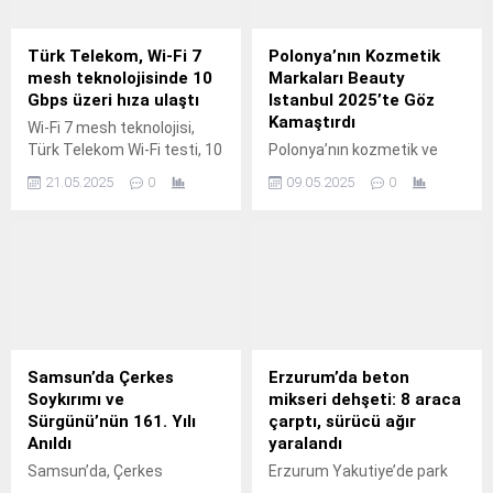
eklenmemişse bu alan boş
kalır.
Türk Telekom, Wi-Fi 7
Polonya’nın Kozmetik
mesh teknolojisinde 10
Markaları Beauty
Gbps üzeri hıza ulaştı
Istanbul 2025’te Göz
Kamaştırdı
Wi-Fi 7 mesh teknolojisi,
Türk Telekom Wi-Fi testi, 10
Polonya’nın kozmetik ve
Gbps kablosuz hız, Türk
güzellik sektörü, 8-10 Mayıs
21.05.2025
0
09.05.2025
0
Telekom TP-Link işbirliği,
tarihlerinde İstanbul
WBA Wi-Fi 7, mesh ağ
TÜYAP’ta düzenlenen
teknolojisi, Wi-Fi 7 saha
Beauty Istanbul 2025
testi, Türk Telekom
fuarında güçlü bir çıkış
inovasyon, yeni nesil
yaptı. Etkinliğe 33 Polonyalı
kablosuz bağlantı, TP-Link
şirket katıldı ve cilt bakımı,
Türkiye
saç bakımı, organik ve
vegan ürünlerle geniş bir
ürün yelpazesi sundu.
Samsun’da Çerkes
Erzurum’da beton
Polonya’nın İstanbul
Soykırımı ve
mikseri dehşeti: 8 araca
Başkonsolosu Witold
Sürgünü’nün 161. Yılı
çarptı, sürücü ağır
Lesniak, “Polonya, bu
Anıldı
yaralandı
muhteşem etkinliğin en
Samsun’da, Çerkes
Erzurum Yakutiye’de park
büyük katılımcılarından...