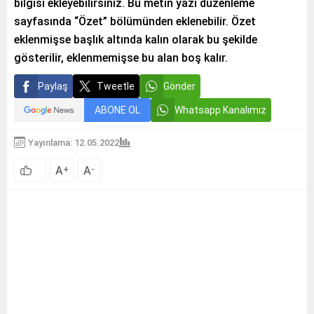
bilgisi ekleyebilirsiniz. Bu metin yazı düzenleme
sayfasında “Özet” bölümünden eklenebilir. Özet
eklenmişse başlık altında kalın olarak bu şekilde
gösterilir, eklenmemişse bu alan boş kalır.
Paylaş
Tweetle
Gönder
ABONE OL
Whatsapp Kanalımız
Yayınlama: 12.05.2022
A
A
+
-