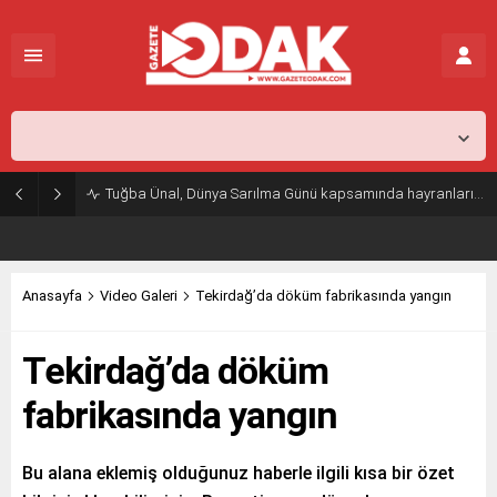
İstanbul,
25
°C
Açık
Tuğba Ünal, Dünya Sarılma Günü kapsamında hayranlarıyla buluştu
Anasayfa
Video Galeri
Tekirdağ’da döküm fabrikasında yangın
Tekirdağ’da döküm
fabrikasında yangın
Bu alana eklemiş olduğunuz haberle ilgili kısa bir özet