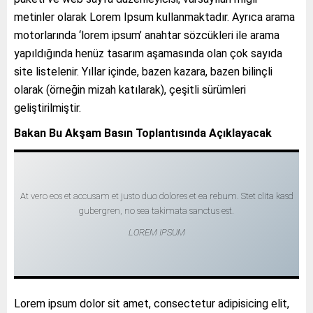
metinler olarak Lorem Ipsum kullanmaktadır. Ayrıca arama
motorlarında ‘lorem ipsum’ anahtar sözcükleri ile arama
yapıldığında henüz tasarım aşamasında olan çok sayıda
site listelenir. Yıllar içinde, bazen kazara, bazen bilinçli
olarak (örneğin mizah katılarak), çeşitli sürümleri
geliştirilmiştir.
Bakan Bu Akşam Basın Toplantısında Açıklayacak
At vero eos et accusam et justo duo dolores et ea rebum. Stet clita kasd
gubergren, no sea takimata sanctus est.
LOREM IPSUM
Lorem ipsum dolor sit amet, consectetur adipisicing elit,