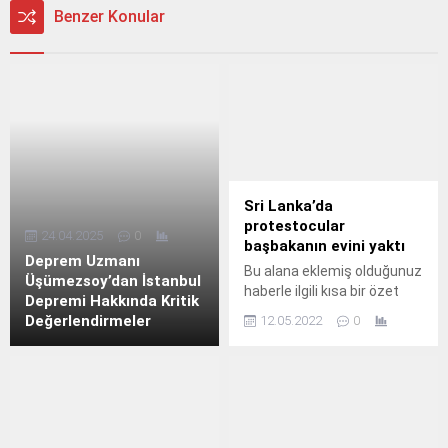
Benzer Konular
Sri Lanka’da
protestocular
24.04.2025
0
başbakanın evini yaktı
Deprem Uzmanı
Bu alana eklemiş olduğunuz
Üşümezsoy’dan İstanbul
haberle ilgili kısa bir özet
Depremi Hakkında Kritik
bilgisi ekleyebilirsiniz. Bu
Değerlendirmeler
12.05.2022
0
metin yazı düzenleme
sayfasında "Özet"
bölümünden eklenebilir.
Özet eklenmişse başlık
altında kalın olarak bu
şekilde gösterilir,