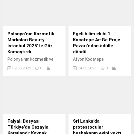
altında kalın olarak bu
Özet eklenmişse başlık
şekilde gösterilir,
altında kalın olarak bu
eklenmemişse bu alan boş
şekilde gösterilir,
kalır.
eklenmemişse bu alan boş
kalır.
Polonya’nın Kozmetik
Egeli bilim ekibi 1.
Markaları Beauty
Kocatepe Ar-Ge Proje
Istanbul 2025’te Göz
Pazarı’ndan ödülle
Kamaştırdı
döndü
Polonya’nın kozmetik ve
Afyon Kocatepe
güzellik sektörü, 8-10 Mayıs
Üniversitesi (AKÜ) ev
09.05.2025
0
24.05.2025
0
tarihlerinde İstanbul
sahipliğinde bu yıl ilki yapılan
TÜYAP’ta düzenlenen
“ I.
Beauty Istanbul 2025
fuarında güçlü bir çıkış
yaptı. Etkinliğe 33 Polonyalı
şirket katıldı ve cilt bakımı,
saç bakımı, organik ve
vegan ürünlerle geniş bir
ürün yelpazesi sundu.
Falyalı Dosyası
Sri Lanka’da
Polonya’nın İstanbul
Türkiye’de Cezayla
protestocular
Başkonsolosu Witold
Karşılandı: Kaynak
başbakanın evini yaktı