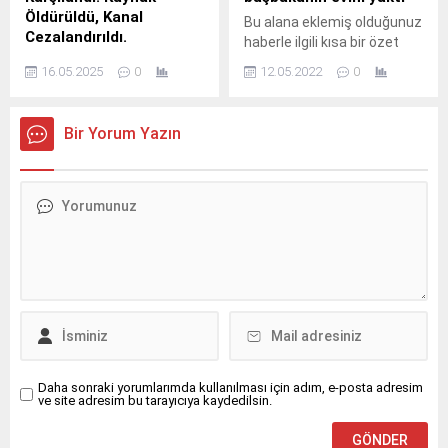
Lesniak, “Polonya, bu
Öldürüldü, Kanal
Bu alana eklemiş olduğunuz
muhteşem etkinliğin en
Cezalandırıldı.
haberle ilgili kısa bir özet
büyük katılımcılarından...
Falyalı dosyasına dair kritik
bilgisi ekleyebilirsiniz. Bu
16.05.2025
0
12.05.2022
0
açıklamaların Türkiye’de
metin yazı düzenleme
cezayla karşılaşmasının
sayfasında "Özet"
ardından, Hollanda’da
bölümünden eklenebilir.
Bir Yorum Yazın
öldürülen Cemil Önal’ın
Özet eklenmişse başlık
ifşaatları TELE1’e ağır idari
altında kalın olarak bu
yaptırım getirdi. Radyo
şekilde gösterilir,
Televizyon Üst Kurulu,
eklenmemişse bu alan boş
şantaj kasetleri ve yasa dışı
kalır.
bahis ağlarına dair
açıklamalara para cezası
kesti. Halil Falyalı’ya dair
ifşaatlar, Türkiye’de büyük
bir ceza ile karşılandı.
Hollanda’da öldürülen
finansçı Cemil Önal,...
Daha sonraki yorumlarımda kullanılması için adım, e-posta adresim
ve site adresim bu tarayıcıya kaydedilsin.