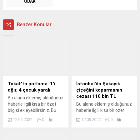
ODAK
Benzer Konular
Tokat’ta patlama: 1’i
İstanbul’da Şakayık
ağır, 4 çocuk yaralı
çiçeğini koparmanın
cezası 110 bin TL
Bu alana eklemiş olduğunuz
haberle ilgili kısa bir özet
Bu alana eklemiş olduğunuz
bilgisi ekleyebilirsiniz. Bu
haberle ilgili kısa bir özet
metin yazı düzenleme
bilgisi ekleyebilirsiniz. Bu
12.05.2022
0
12.05.2022
0
sayfasında "Özet"
metin yazı düzenleme
bölümünden eklenebilir.
sayfasında "Özet"
Özet eklenmişse başlık
bölümünden eklenebilir.