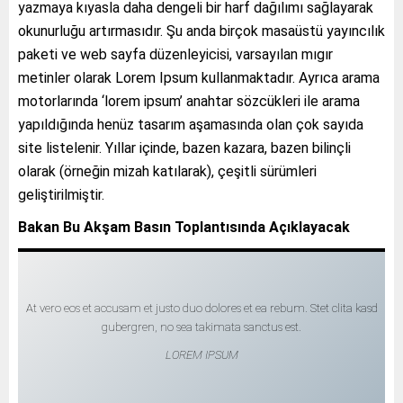
yazmaya kıyasla daha dengeli bir harf dağılımı sağlayarak
okunurluğu artırmasıdır. Şu anda birçok masaüstü yayıncılık
paketi ve web sayfa düzenleyicisi, varsayılan mıgır
metinler olarak Lorem Ipsum kullanmaktadır. Ayrıca arama
motorlarında ‘lorem ipsum’ anahtar sözcükleri ile arama
yapıldığında henüz tasarım aşamasında olan çok sayıda
site listelenir. Yıllar içinde, bazen kazara, bazen bilinçli
olarak (örneğin mizah katılarak), çeşitli sürümleri
geliştirilmiştir.
Bakan Bu Akşam Basın Toplantısında Açıklayacak
At vero eos et accusam et justo duo dolores et ea rebum. Stet clita kasd
gubergren, no sea takimata sanctus est.
LOREM IPSUM