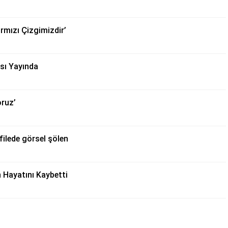
rmızı Çizgimizdir’
ası Yayında
oruz’
ilede görsel şölen
 Hayatını Kaybetti