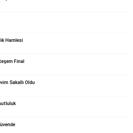
lik Hamlesi
teşem Final
vim Sakallı Oldu
utluluk
Güvende