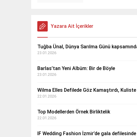
Yazara Ait İçerikler
Tuğba Ünal, Dünya Sarılma Günü kapsamında
23.01.2026
Barlas’tan Yeni Albüm: Bir de Böyle
23.01.2026
Wilma Elles Defilede Göz Kamaştırdı, Kulist
22.01.2026
Top Modellerden Örnek Birliktelik
22.01.2026
IF Wedding Fashion İzmir’de gala defilesinde y