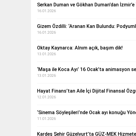
Serkan Duman ve Gökhan Duman’dan İzmir’e 
16.01.2026
Gizem Özdilli: ‘Aranan Kan Bulundu: Podyumlar
16.01.2026
Oktay Kaynarca: Alnım açık, başım dik!
13.01.2026
‘Maşa ile Koca Ayı’ 16 Ocak’ta animasyon sev
13.01.2026
Hayat Finans’tan Aile İçi Dijital Finansal Öz
12.01.2026
‘Sinema Söyleşileri’nde Ocak ayı konuğu Yö
11.01.2026
Kardeş Şehir Güzelyurt’ta GÜZ-MEK Hizmete 