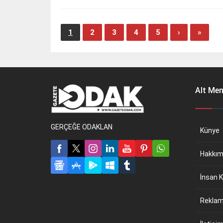
1
2
3
4
5
›
»
Alt Me
GERÇEĞE ODAKLAN
Künye
Hakkım
İnsan K
Reklam 