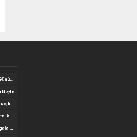
Tuğba Ünal, Dünya Sarılma Günü kapsamında hayranlarıyla buluştu
e Böyle
Wilma Elles Defilede Göz Kamaştırdı, Kuliste Oğlunu Uyuttu
telik
IF Wedding Fashion İzmir’de gala defilesinde yıldızlar geçidi