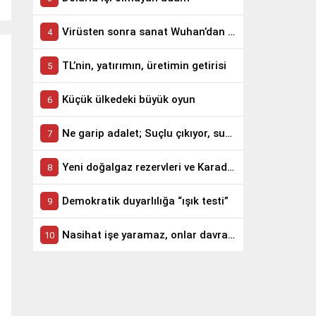
Virüsten sonra sanat Wuhan’dan yola çıktı
TL’nin, yatırımın, üretimin getirisi
Küçük ülkedeki büyük oyun
Ne garip adalet; Suçlu çıkıyor, suçsuz yatırıyor
Yeni doğalgaz rezervleri ve Karadeniz’in jeopolitiği
Demokratik duyarlılığa “ışık testi”
Nasihat işe yaramaz, onlar davranışa bakar