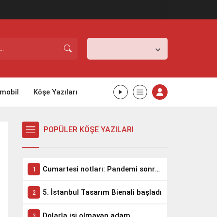
İstanbul,
31
°C
Açık
mobil
Köşe Yazıları
POPÜLER KÖŞE YAZILARI
Cumartesi notları: Pandemi sonrası takım elbise biter!
5. İstanbul Tasarım Bienali başladı
Dolarla işi olmayan adam