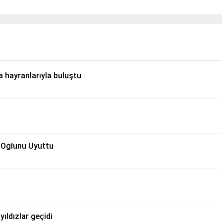
 hayranlarıyla buluştu
e Oğlunu Uyuttu
ıldızlar geçidi