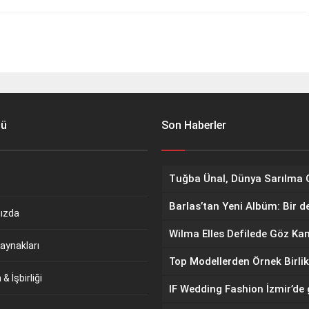
nü
Son Haberler
Barlas’tan Yeni Albüm: Bir d
ızda
aynakları
Top Modellerden Örnek Birlik
& İşbirliği