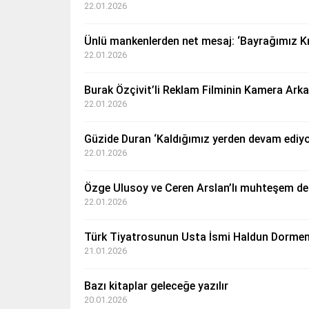
22.01.2026
Ünlü mankenlerden net mesaj: ‘Bayrağımız Kı
22.01.2026
Burak Özçivit’li Reklam Filminin Kamera Ark
22.01.2026
Güzide Duran ‘Kaldığımız yerden devam ediy
22.01.2026
Özge Ulusoy ve Ceren Arslan’lı muhteşem def
22.01.2026
Türk Tiyatrosunun Usta İsmi Haldun Dormen
21.01.2026
Bazı kitaplar geleceğe yazılır
20.01.2026