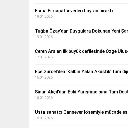
Esma Er sanatseverleri hayran bıraktı
19.01.2026
Tuğba Özay’dan Duygulara Dokunan Yeni Şarkı
19.01.2026
Ceren Arslan ilk büyük defilesinde Özge Ulus
17.01.2026
Ece Gürsel’den ‘Kalbin Yalan Akustik’ tüm dij
16.01.2026
Sinan Akçıl’dan Eski Yarışmacısına Tam Dest
16.01.2026
Usta sanatçı Cansever lösemiyle mücadelesi
16.01.2026