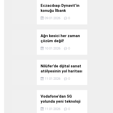
Eczacıbaşı Dynavit’in
konuğu İlbank
09.01.2026
0
Ağrı kesici her zaman
çözüm değil!
10.01.2026
0
Nilüfer’de dijital sanat
atölyesinin yol haritası
konuşuldu
11.01.2026
0
Vodafone’dan 5G
yolunda yeni teknoloji
yatırımı
11.01.2026
0