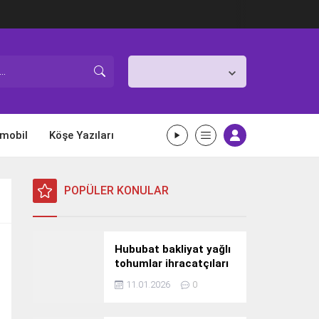
İstanbul,
26
°C
Açık
mobil
Köşe Yazıları
POPÜLER KONULAR
Hububat bakliyat yağlı
tohumlar ihracatçıları
Güney Kore yolcusu
11.01.2026
0