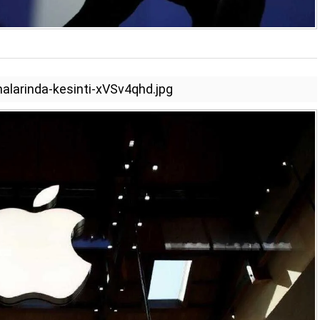
malarinda-kesinti-xVSv4qhd.jpg