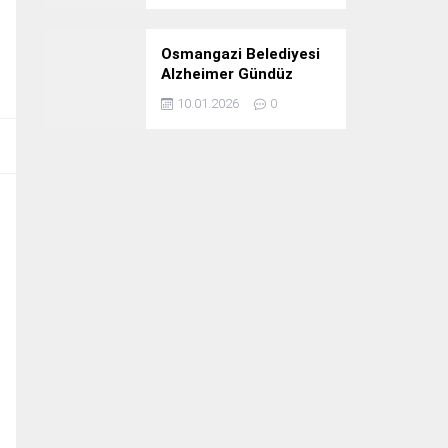
Osmangazi Belediyesi
Alzheimer Gündüz
Bakım Evi 3. Yılını
10.01.2026
0
Kutladı