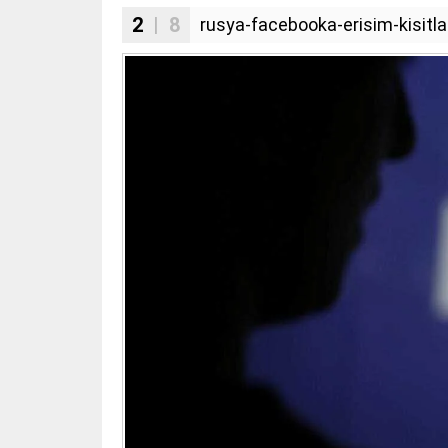
2
| 8
rusya-facebooka-erisim-kisitla