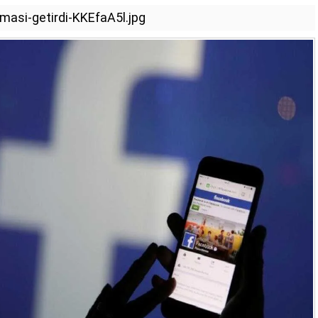
masi-getirdi-KKEfaA5l.jpg