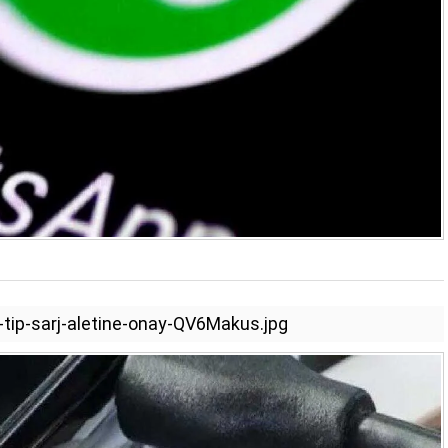
tip-sarj-aletine-onay-QV6Makus.jpg