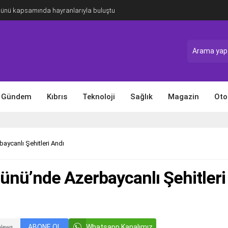
Günü kapsamında hayranlarıyla buluştu
Gündem
Kıbrıs
Teknoloji
Sağlık
Magazin
Oto
baycanlı Şehitleri Andı
Günü’nde Azerbaycanlı Şehitleri
ABONE OL
Whatsapp Kanalımız