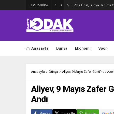
SON DAKİKA
Tuğba Ünal, Dünya Sarılma 
Anasayfa
Dünya
Ekonomi
Spor
Anasayfa
Dünya
Aliyev, 9 Mayıs Zafer Günü’nde Azer
Aliyev, 9 Mayıs Zafer 
Andı
Paylaş
Tweetle
Gönder