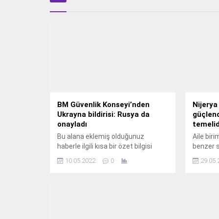
BM Güvenlik Konseyi’nden
Nijerya
Ukrayna bildirisi: Rusya da
güçlen
onayladı
temelid
Bu alana eklemiş olduğunuz
Aile bir
haberle ilgili kısa bir özet bilgisi
benzer s
ekleyebilirsiniz. Bu metin yazı
Nijerya 
10.05.2022
0
29.05.
düzenleme sayfasında "Özet"
Sulaiman
bölümünden eklenebilir. Özet
kalkınma
eklenmişse başlık altında kalın
önemde o
olarak bu şekilde gösterilir,
İstanbul
eklenmemişse bu alan boş kalır.
Uluslara
Bakan, a