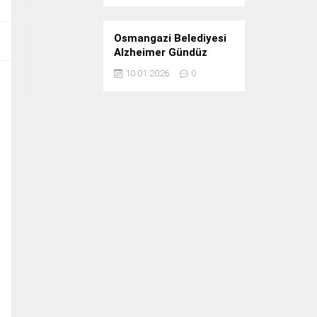
Osmangazi Belediyesi
Alzheimer Gündüz
Bakım Evi 3. Yılını
10.01.2026
0
Kutladı