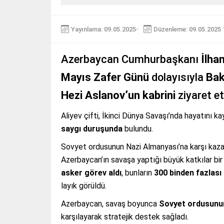
Yayınlama: 09.05.2025
Düzenleme: 09.05.2025 
Azerbaycan Cumhurbaşkanı
İlha
Mayıs Zafer Günü
dolayısıyla
Bak
Hezi Aslanov’un kabrini
ziyaret et
Aliyev çifti, İkinci Dünya Savaşı’nda hayatını 
saygı duruşunda
bulundu.
Sovyet ordusunun Nazi Almanyası’na karşı kaza
Azerbaycan’ın savaşa yaptığı büyük katkılar bir
asker görev aldı
, bunların
300 binden fazlası 
layık görüldü.
Azerbaycan, savaş boyunca
Sovyet ordusunun 
karşılayarak stratejik destek sağladı.