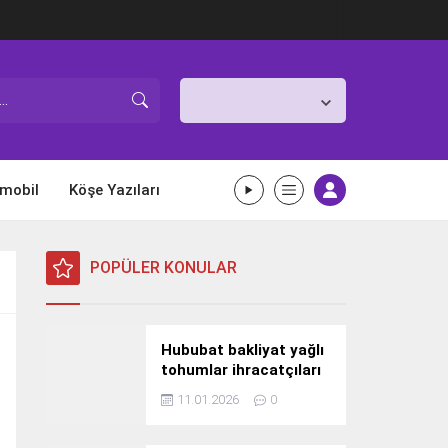
İstanbul,
31
°C
Açık
mobil
Köşe Yazıları
POPÜLER KONULAR
Hububat bakliyat yağlı
tohumlar ihracatçıları
Güney Kore yolcusu
11.01.2026
0