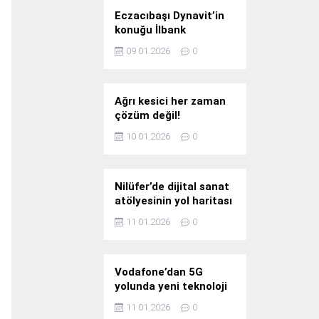
Eczacıbaşı Dynavit’in
konuğu İlbank
09.01.2026
0
Ağrı kesici her zaman
çözüm değil!
10.01.2026
0
Nilüfer’de dijital sanat
atölyesinin yol haritası
konuşuldu
11.01.2026
0
Vodafone’dan 5G
yolunda yeni teknoloji
yatırımı
11.01.2026
0