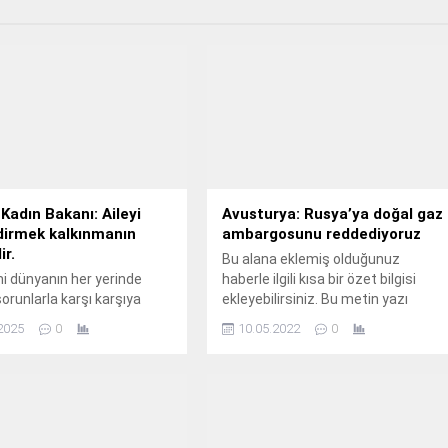
 Kadın Bakanı: Aileyi
Avusturya: Rusya’ya doğal gaz
dirmek kalkınmanın
ambargosunu reddediyoruz
ir.
Bu alana eklemiş olduğunuz
imi dünyanın her yerinde
haberle ilgili kısa bir özet bilgisi
orunlarla karşı karşıya
ekleyebilirsiniz. Bu metin yazı
Kadın İşleri Bakanı Imaan
düzenleme sayfasında "Özet"
2025
0
10.05.2022
0
-Ibrahim, aile odaklı
bölümünden eklenebilir. Özet
 yaklaşımının hayati
eklenmişse başlık altında kalın
lduğunu belirtti.
olarak bu şekilde gösterilir,
’da düzenlenen
eklenmemişse bu alan boş kalır.
rası Aile Forumu’na katılan
ileyi güçlendirmeyi