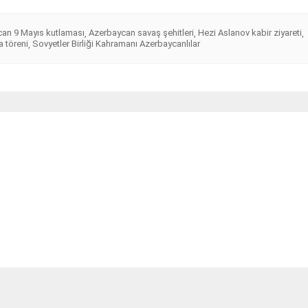
an 9 Mayıs kutlaması
Azerbaycan savaş şehitleri
Hezi Aslanov kabir ziyareti
,
,
,
a töreni
Sovyetler Birliği Kahramanı Azerbaycanlılar
,