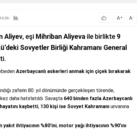
A
A
+
-
14:26
m Aliyev
, eşi
Mihriban Aliyeva
ile birlikte
9
ü’deki Sovyetler Birliği Kahramanı General
ti.
kaybeden
Azerbaycanlı askerleri anmak için çiçek bırakarak
ndığı zaferin 80. yıl dönümünde gerçekleşen törende,
 kez daha hatırlatıldı. Savaşta
640 binden fazla Azerbaycanlı
hayatını kaybetti
,
130 kişi ise Sovyet Kahramanı
unvanına
yakıt ihtiyacının %80’ini
,
motor yağı ihtiyacının %90’ını