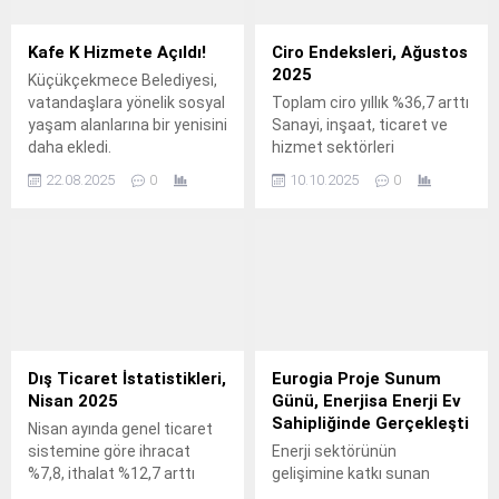
Kafe K Hizmete Açıldı!
Ciro Endeksleri, Ağustos
2025
Küçükçekmece Belediyesi,
vatandaşlara yönelik sosyal
Toplam ciro yıllık %36,7 arttı
yaşam alanlarına bir yenisini
Sanayi, inşaat, ticaret ve
daha ekledi.
hizmet sektörleri
toplamında ciro endeksi
22.08.2025
0
10.10.2025
0
(2021=100), 2025 yılı
Ağustos ayında yıllık %36,7
arttı.
Dış Ticaret İstatistikleri,
Eurogia Proje Sunum
Nisan 2025
Günü, Enerjisa Enerji Ev
Sahipliğinde Gerçekleşti
Nisan ayında genel ticaret
sistemine göre ihracat
Enerji sektörünün
%7,8, ithalat %12,7 arttı
gelişimine katkı sunan
Türkiye İstatistik Kurumu ile
Eurogia, 2030