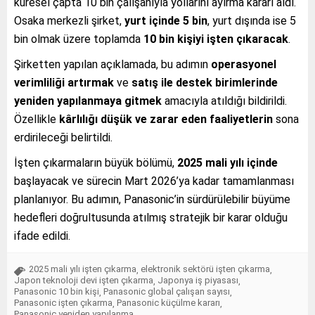
küresel çapta 10 bin çalışanıyla yollarını ayırma kararı aldı.
Osaka merkezli şirket,
yurt içinde 5 bin
, yurt dışında ise 5
bin olmak üzere toplamda
10 bin kişiyi işten çıkaracak
.
Şirketten yapılan açıklamada, bu adımın
operasyonel
verimliliği artırmak
ve
satış ile destek birimlerinde
yeniden yapılanmaya gitmek
amacıyla atıldığı bildirildi.
Özellikle
kârlılığı düşük ve zarar eden faaliyetlerin
sona
erdirileceği belirtildi.
İşten çıkarmaların büyük bölümü,
2025 mali yılı içinde
başlayacak ve sürecin Mart 2026’ya kadar tamamlanması
planlanıyor. Bu adımın, Panasonic’in sürdürülebilir büyüme
hedefleri doğrultusunda atılmış stratejik bir karar olduğu
ifade edildi.
2025 mali yılı işten çıkarma
elektronik sektörü işten çıkarma
,
,
Japon teknoloji devi işten çıkarma
Japonya iş piyasası
,
,
Panasonic 10 bin kişi
Panasonic global çalışan sayısı
,
,
Panasonic işten çıkarma
Panasonic küçülme kararı
,
,
Panasonic yeniden yapılanma