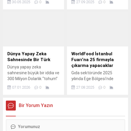
30.05.2025
0
27.09.2025
0
Ticaret Bakanlığı iş birliğiyle
hedefleri doğrultusunda
genel ticaret sistemi
düşük karbon teknolojilerine
kapsamında üretilen geçici
odaklanarak sanayi,
dış ticaret verilerine göre;
üniversite ve araştırma
ihracat 2025 yılı Nisan
kurumlarını bir araya
ayında, bir önceki yılın aynı
getiriyor.
ayına göre %7,8 artarak 20
milyar 801 milyon dolar,...
Dünya Yapay Zeka
WorldFood İstanbul
Sahnesinde Bir Türk
Fuarı’na 25 firmayla
çıkarma yapacaklar
Dünya yapay zeka
sahnesine büyük bir iddia ve
Gıda sektöründe 2025
300 Milyon Dolarlık “tohum”
yılında Ege Bölgesi’nde
yatırımla çıkan Periodic
ihracat artış rekortmeni
07.01.2026
0
27.08.2025
0
Labs’in kurucu ortağı Ekin
olan Ege Hububat Bakliyat
Doğuş Çubuk Forbes
Yağlı Tohumlar ve
Türkiye’nin ocak kapağında.
Mamulleri İhracatçıları
Bir Yorum Yazın
Birliği, 2-5 Eylül 2025
tarihleri arasında
İstanbul’da TÜYAP Fuar ve
Kongre Merkezi’nde