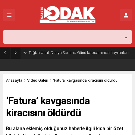
İstanbul,
25
°C
Açık
Tuğba Ünal, Dünya Sarılma Günü kapsamında hayranlarıyla buluştu
Anasayfa
Video Galeri
‘Fatura’ kavgasında kiracısını öldürdü
‘Fatura’ kavgasında
kiracısını öldürdü
Bu alana eklemiş olduğunuz haberle ilgili kısa bir özet