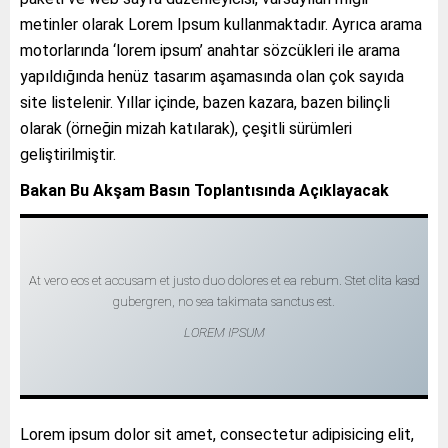
metinler olarak Lorem Ipsum kullanmaktadır. Ayrıca arama
motorlarında ‘lorem ipsum’ anahtar sözcükleri ile arama
yapıldığında henüz tasarım aşamasında olan çok sayıda
site listelenir. Yıllar içinde, bazen kazara, bazen bilinçli
olarak (örneğin mizah katılarak), çeşitli sürümleri
geliştirilmiştir.
Bakan Bu Akşam Basın Toplantısında Açıklayacak
At vero eos et accusam et justo duo dolores et ea rebum. Stet clita kasd
gubergren, no sea takimata sanctus est.
LOREM IPSUM
Lorem ipsum dolor sit amet, consectetur adipisicing elit,