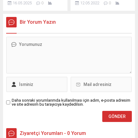
Falyalı dosyasına dair kritik
metin yazı düzenleme
16.05.2025
0
12.05.2022
0
açıklamaların Türkiye’de
sayfasında "Özet"
cezayla karşılaşmasının
bölümünden eklenebilir.
ardından, Hollanda’da
Özet eklenmişse başlık
Bir Yorum Yazın
öldürülen Cemil Önal’ın
altında kalın olarak bu
ifşaatları TELE1’e ağır idari
şekilde gösterilir,
yaptırım getirdi. Radyo
eklenmemişse bu alan boş
Televizyon Üst Kurulu,
kalır.
şantaj kasetleri ve yasa dışı
bahis ağlarına dair
açıklamalara para cezası
kesti. Halil Falyalı’ya dair
ifşaatlar, Türkiye’de büyük
bir ceza ile karşılandı.
Hollanda’da öldürülen
finansçı Cemil Önal,...
Daha sonraki yorumlarımda kullanılması için adım, e-posta adresim
ve site adresim bu tarayıcıya kaydedilsin.
Ziyaretçi Yorumları - 0 Yorum