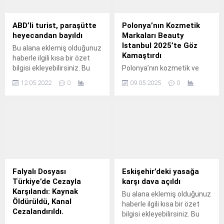
kalır.
kazada bir beton mikseri,
kontrolünü kaybederek park
halindeki 8 araca çarptı ve
ABD’li turist, paraşütte
Polonya’nın Kozmetik
ardından yol kenarındaki
heyecandan bayıldı
Markaları Beauty
inşaat alanına devrildi.
Istanbul 2025’te Göz
Bu alana eklemiş olduğunuz
Kazada mikser sürücüsü
Kamaştırdı
haberle ilgili kısa bir özet
ağır yaralandı. Kaza,
bilgisi ekleyebilirsiniz. Bu
Polonya’nın kozmetik ve
Abdurrahman Şerif...
metin yazı düzenleme
güzellik sektörü, 8-10 Mayıs
12.05.2022
0
09.05.2025
0
sayfasında "Özet"
tarihlerinde İstanbul
bölümünden eklenebilir.
TÜYAP’ta düzenlenen
Özet eklenmişse başlık
Beauty Istanbul 2025
altında kalın olarak bu
fuarında güçlü bir çıkış
şekilde gösterilir,
yaptı. Etkinliğe 33 Polonyalı
eklenmemişse bu alan boş
şirket katıldı ve cilt bakımı,
kalır.
saç bakımı, organik ve
vegan ürünlerle geniş bir
ürün yelpazesi sundu.
Falyalı Dosyası
Eskişehir’deki yasağa
Polonya’nın İstanbul
Türkiye’de Cezayla
karşı dava açıldı
Başkonsolosu Witold
Karşılandı: Kaynak
Bu alana eklemiş olduğunuz
Lesniak, “Polonya, bu
Öldürüldü, Kanal
haberle ilgili kısa bir özet
muhteşem etkinliğin en
Cezalandırıldı.
bilgisi ekleyebilirsiniz. Bu
büyük katılımcılarından...