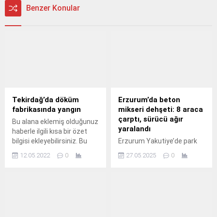
Benzer Konular
Tekirdağ’da döküm
Erzurum’da beton
fabrikasında yangın
mikseri dehşeti: 8 araca
çarptı, sürücü ağır
Bu alana eklemiş olduğunuz
yaralandı
haberle ilgili kısa bir özet
bilgisi ekleyebilirsiniz. Bu
Erzurum Yakutiye’de park
metin yazı düzenleme
halindeki 8 araca çarpan
12.05.2022
0
27.05.2025
0
sayfasında "Özet"
beton mikseri inşaat
bölümünden eklenebilir.
alanına devrildi. Sürücü ağır
Özet eklenmişse başlık
yaralandı, araçlar
altında kalın olarak bu
kullanılamaz hale geldi.
şekilde gösterilir,
Erzurum’un Yakutiye
eklenmemişse bu alan boş
ilçesinde meydana gelen