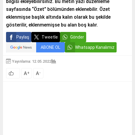
bilgisi ekleyebilirsiniz. Bu metin yazı düzenleme
sayfasında “Özet” bölümünden eklenebilir. Özet
eklenmişse başlık altında kalın olarak bu şekilde
gösterilir, eklenmemişse bu alan boş kalır.
Paylaş
Tweetle
Gönder
ABONE OL
Whatsapp Kanalımız
Yayınlama: 12.05.2022
A
A
+
-