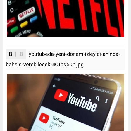
8
| 8
youtubeda-yeni-donem-izleyici-aninda-
bahsis-verebilecek-4Ctbs5Dh.jpg