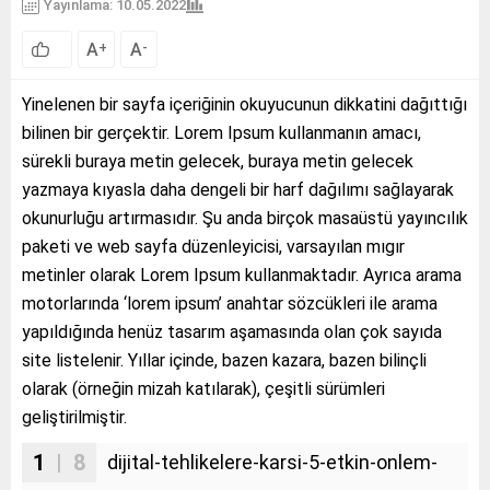
Yayınlama: 10.05.2022
A
A
+
-
Yinelenen bir sayfa içeriğinin okuyucunun dikkatini dağıttığı
bilinen bir gerçektir. Lorem Ipsum kullanmanın amacı,
sürekli buraya metin gelecek, buraya metin gelecek
yazmaya kıyasla daha dengeli bir harf dağılımı sağlayarak
okunurluğu artırmasıdır. Şu anda birçok masaüstü yayıncılık
paketi ve web sayfa düzenleyicisi, varsayılan mıgır
metinler olarak Lorem Ipsum kullanmaktadır. Ayrıca arama
motorlarında ‘lorem ipsum’ anahtar sözcükleri ile arama
yapıldığında henüz tasarım aşamasında olan çok sayıda
site listelenir. Yıllar içinde, bazen kazara, bazen bilinçli
olarak (örneğin mizah katılarak), çeşitli sürümleri
geliştirilmiştir.
1
| 8
dijital-tehlikelere-karsi-5-etkin-onlem-