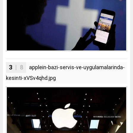
3
| 8
applein-bazi-servis-ve-uygulamalarinda-
kesinti-xVSv4qhd.jpg