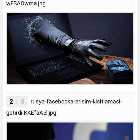
wFSAOwma.jpg
2
| 8
rusya-facebooka-erisim-kisitlamasi-
getirdi-KKEfaA5l.jpg