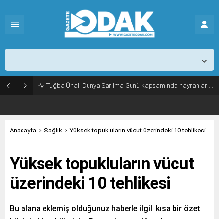
İstanbul,
26
°C
Açık
Tuğba Ünal, Dünya Sarılma Günü kapsamında hayranlarıyla buluştu
Anasayfa
Sağlık
Yüksek topukluların vücut üzerindeki 10 tehlikesi
Yüksek topukluların vücut
üzerindeki 10 tehlikesi
Bu alana eklemiş olduğunuz haberle ilgili kısa bir özet