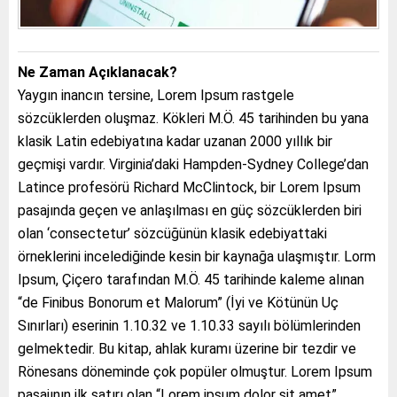
Ne Zaman Açıklanacak?
Yaygın inancın tersine, Lorem Ipsum rastgele
sözcüklerden oluşmaz. Kökleri M.Ö. 45 tarihinden bu yana
klasik Latin edebiyatına kadar uzanan 2000 yıllık bir
geçmişi vardır. Virginia’daki Hampden-Sydney College’dan
Latince profesörü Richard McClintock, bir Lorem Ipsum
pasajında geçen ve anlaşılması en güç sözcüklerden biri
olan ‘consectetur’ sözcüğünün klasik edebiyattaki
örneklerini incelediğinde kesin bir kaynağa ulaşmıştır. Lorm
Ipsum, Çiçero tarafından M.Ö. 45 tarihinde kaleme alınan
“de Finibus Bonorum et Malorum” (İyi ve Kötünün Uç
Sınırları) eserinin 1.10.32 ve 1.10.33 sayılı bölümlerinden
gelmektedir. Bu kitap, ahlak kuramı üzerine bir tezdir ve
Rönesans döneminde çok popüler olmuştur. Lorem Ipsum
pasajının ilk satırı olan “Lorem ipsum dolor sit amet”