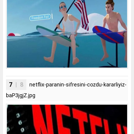
7
| 8
netflix-paranin-sifresini-cozdu-kararliyiz-
baP3jgjZ.jpg