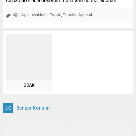
culpa qui officia deserunt mollit anim id est laborum.
Ağrı
Ayak
Ayakkabı
Topuk
Topuklu Ayakkabı
,
,
,
,
ODAK
Benzer Konular