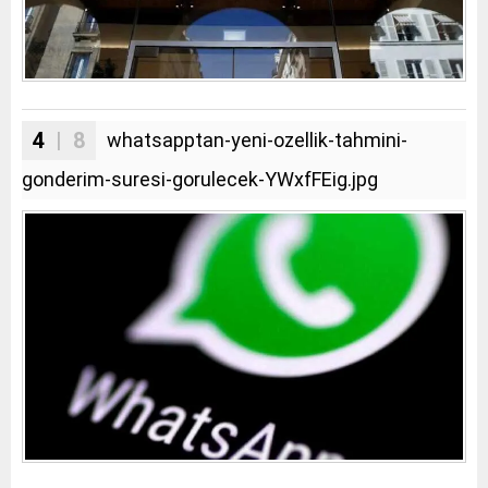
4
| 8
whatsapptan-yeni-ozellik-tahmini-
gonderim-suresi-gorulecek-YWxfFEig.jpg