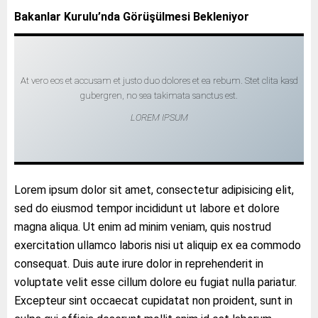
Bakanlar Kurulu’nda Görüşülmesi Bekleniyor
At vero eos et accusam et justo duo dolores et ea rebum. Stet clita kasd
gubergren, no sea takimata sanctus est.
LOREM IPSUM
Lorem ipsum dolor sit amet, consectetur adipisicing elit,
sed do eiusmod tempor incididunt ut labore et dolore
magna aliqua. Ut enim ad minim veniam, quis nostrud
exercitation ullamco laboris nisi ut aliquip ex ea commodo
consequat. Duis aute irure dolor in reprehenderit in
voluptate velit esse cillum dolore eu fugiat nulla pariatur.
Excepteur sint occaecat cupidatat non proident, sunt in