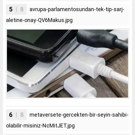
5
| 8
avrupa-parlamentosundan-tek-tip-sarj-
aletine-onay-QV6Makus.jpg
6
| 8
metaversete-gercekten-bir-seyin-sahibi-
olabilir-misiniz-NcMitJET.jpg