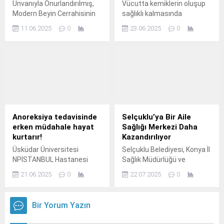
Unvanıyla Onurlandırılmış,
Vücutta kemiklerin oluşup
Modern Beyin Cerrahisinin
sağlıklı kalmasında
Babası, Mikronöroşirürjinin
kalsiyumla birlikte önemli bir
11.06.2025
0
23.06.2025
0
Kurucusu, Nöroşirürji
fonksiyonu olan D vitamini,
Alanında Çığır Açan
bağışıklık sistemini
Çalışmalarıyla Tıp Tarihine
destekleyerek kasların ve
Adını Altın Harflerle
beyin hücrelerinin
Yazdıran, 20.
çalışmasını sağlıyor.
Anoreksiya tedavisinde
Selçuklu’ya Bir Aile
erken müdahale hayat
Sağlığı Merkezi Daha
kurtarır!
Kazandırılıyor
Üsküdar Üniversitesi
Selçuklu Belediyesi, Konya İl
NPİSTANBUL Hastanesi
Sağlık Müdürlüğü ve
Psikiyatri Uzmanı Dr.
hayırseverler işbirliğiyle
21.06.2025
0
22.07.2025
0
Selçuklu’ya yeni sağlık
yatırımları kazandırılmaya
devam ediyor.
Bir Yorum Yazın