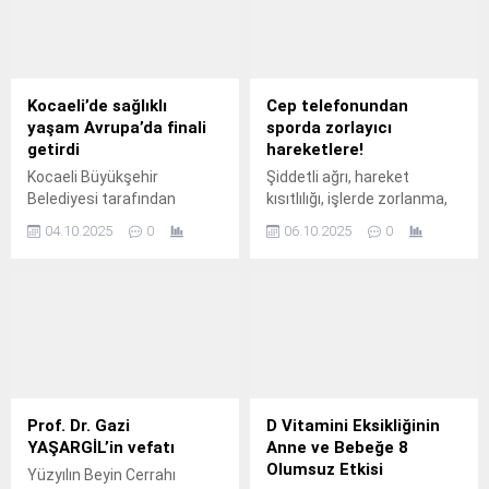
Kocaeli’de sağlıklı
Cep telefonundan
yaşam Avrupa’da finali
sporda zorlayıcı
getirdi
hareketlere!
Kocaeli Büyükşehir
Şiddetli ağrı, hareket
Belediyesi tarafından
kısıtlılığı, işlerde zorlanma,
yürütülen “Anne Şehir
uykudan uyandırma… Son
04.10.2025
0
06.10.2025
0
Sağlıklı Yaşam Programı”
yıllarda omuz ağrılarından
uluslararası alanda önemli
şikayet edenlerin sayısı
bir başarıya imza attı.
hızla artıyor.
Prof. Dr. Gazi
D Vitamini Eksikliğinin
YAŞARGİL’in vefatı
Anne ve Bebeğe 8
Olumsuz Etkisi
Yüzyılın Beyin Cerrahı