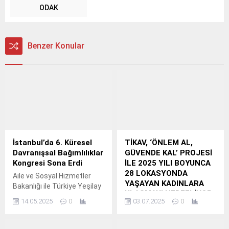
ODAK
Benzer Konular
İstanbul’da 6. Küresel
TİKAV, ‘ÖNLEM AL,
Davranışsal Bağımlılıklar
GÜVENDE KAL’ PROJESİ
Kongresi Sona Erdi
İLE 2025 YILI BOYUNCA
28 LOKASYONDA
Aile ve Sosyal Hizmetler
YAŞAYAN KADINLARA
Bakanlığı ile Türkiye Yeşilay
ULAŞMAYI HEDEFLİYOR
Cemiyeti iş birliğinde
14.05.2025
0
03.07.2025
0
TİKAV, “Önlem Al,
düzenlenen 6. Küresel
Güvende Kal” Projesi ile
Davranışsal Bağımlılıklar
Kırsal Bölgelerde
Kongresi, İstanbul’da