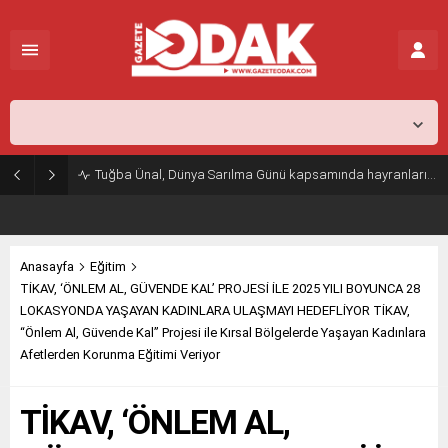
İstanbul,
26
°C
Açık
Tuğba Ünal, Dünya Sarılma Günü kapsamında hayranlarıyla buluştu
Anasayfa
Eğitim
TİKAV, ‘ÖNLEM AL, GÜVENDE KAL’ PROJESİ İLE 2025 YILI BOYUNCA 28
LOKASYONDA YAŞAYAN KADINLARA ULAŞMAYI HEDEFLİYOR TİKAV,
“Önlem Al, Güvende Kal” Projesi ile Kırsal Bölgelerde Yaşayan Kadınlara
Afetlerden Korunma Eğitimi Veriyor
TİKAV, ‘ÖNLEM AL,