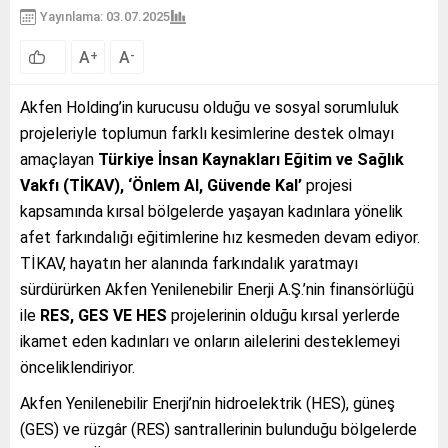
Yayınlama: 03.07.2025
A
A
+
-
Akfen Holding’in kurucusu olduğu ve sosyal sorumluluk
projeleriyle toplumun farklı kesimlerine destek olmayı
amaçlayan
Türkiye İnsan Kaynakları Eğitim ve Sağlık
Vakfı (TİKAV), ‘Önlem Al, Güvende Kal’
projesi
kapsamında kırsal bölgelerde yaşayan kadınlara yönelik
afet farkındalığı eğitimlerine hız kesmeden devam ediyor.
TİKAV, hayatın her alanında farkındalık yaratmayı
sürdürürken Akfen Yenilenebilir Enerji A.Ş.’nin finansörlüğü
ile
RES, GES VE HES
projelerinin olduğu kırsal yerlerde
ikamet eden kadınları ve onların ailelerini desteklemeyi
önceliklendiriyor.
Akfen Yenilenebilir Enerji’nin hidroelektrik (HES), güneş
(GES) ve rüzgâr (RES) santrallerinin bulunduğu bölgelerde