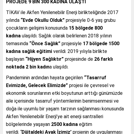
PROJEDE 9 BİN 300 KADINA ULAŞTI
TİKAV ile Akfen Yenilenebilir Enerji birlikteliğinde 2017
yılında
“Evde Okullu Olduk”
projesiyle 0-6 yaş grubu
çocukların gelişimi konusunda
15 bölgede
800
kadına
ulaşıldı. Sağlık olarak belirlenen 2018 yılının
temasında
“Önce Sağlık”
projesiyle
17 bölgede
1500
kadına sağlık eğitimi
verildi. 2019 yılıyla birlikte
başlayan
“Hijyen Sağlıktır”
projesinde de
26 farklı
noktada 2 bin kadın
a ulaşıldı.
Pandeminin ardından hayata geçirilen
“Tasarruf
Evimizde, Gelecek Elimizde”
projesi ile çevresel ve
ekonomik sorunlarının etki boyutunun arttığı günümüzde
aile içerisinde tasarruf yöntemlerinin benimsenmesi ve
doğa ile uyumlu bir yaşam tarzının sağlanması konusunda
Akfen Yenilenebilir Enerji’ye ait enerji santralleri
bölgelerinde yaşayan
2500 kadına
eğitim
verildi.
‘Dijitaldeki Ayak İzimiz’
projenin de uygulanması