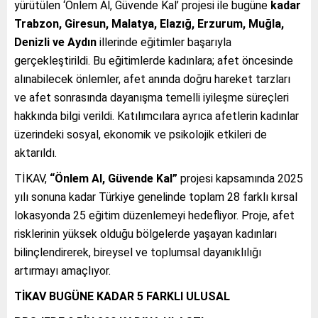
yürütülen ‘Önlem Al, Güvende Kal’ projesi ile bugüne
kadar
Trabzon, Giresun, Malatya, Elazığ, Erzurum, Muğla,
Denizli ve Aydın
illerinde eğitimler başarıyla
gerçekleştirildi. Bu eğitimlerde kadınlara; afet öncesinde
alınabilecek önlemler, afet anında doğru hareket tarzları
ve afet sonrasında dayanışma temelli iyileşme süreçleri
hakkında bilgi verildi. Katılımcılara ayrıca afetlerin kadınlar
üzerindeki sosyal, ekonomik ve psikolojik etkileri de
aktarıldı.
TİKAV,
“Önlem Al, Güvende Kal”
projesi kapsamında 2025
yılı sonuna kadar Türkiye genelinde toplam 28 farklı kırsal
lokasyonda 25 eğitim düzenlemeyi hedefliyor. Proje, afet
risklerinin yüksek olduğu bölgelerde yaşayan kadınları
bilinçlendirerek, bireysel ve toplumsal dayanıklılığı
artırmayı amaçlıyor.
TİKAV BUGÜNE KADAR 5 FARKLI ULUSAL