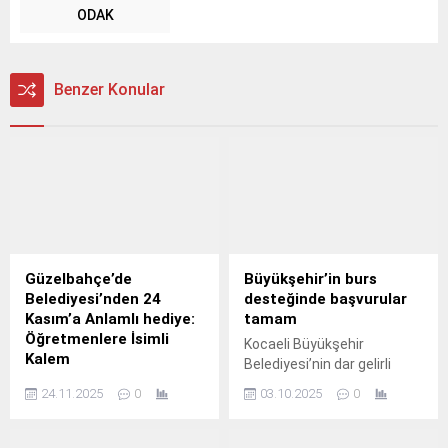
ODAK
Benzer Konular
Güzelbahçe’de
Büyükşehir’in burs
Belediyesi’nden 24
desteğinde başvurular
Kasım’a Anlamlı hediye:
tamam
Öğretmenlere İsimli
Kocaeli Büyükşehir
Kalem
Belediyesi’nin dar gelirli
Güzelbahçe Belediye
ailelerin çocuklarına yönelik
24.11.2025
0
03.10.2025
0
Başkanı Mustafa Günay, 24
sunduğu eğitim desteği
Kasım Öğretmenler Günü
başvuruları tamamlandı.
dolayısıyla ilçedeki tüm