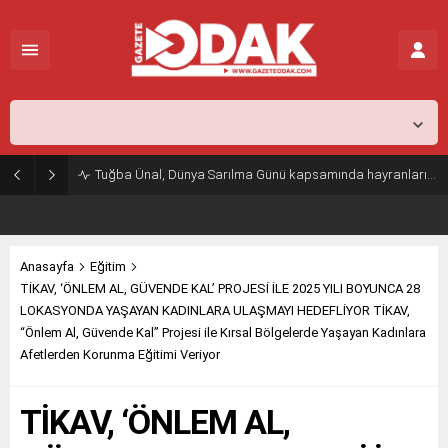
İstanbul,
25
°C
Açık
Tuğba Ünal, Dünya Sarılma Günü kapsamında hayranlarıyla buluştu
Anasayfa
Eğitim
TİKAV, ‘ÖNLEM AL, GÜVENDE KAL’ PROJESİ İLE 2025 YILI BOYUNCA 28
LOKASYONDA YAŞAYAN KADINLARA ULAŞMAYI HEDEFLİYOR TİKAV,
“Önlem Al, Güvende Kal” Projesi ile Kırsal Bölgelerde Yaşayan Kadınlara
Afetlerden Korunma Eğitimi Veriyor
TİKAV, ‘ÖNLEM AL,