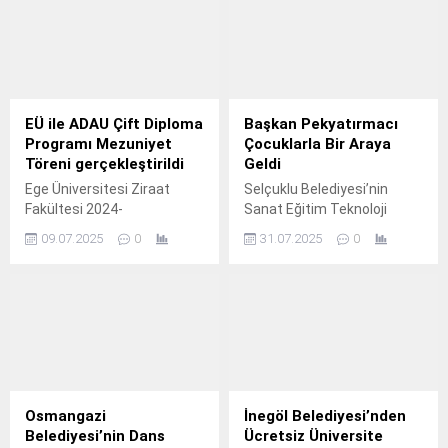
okulları ziyaret ederek
öğretmenlerle bir araya
geldi.
EÜ ile ADAU Çift Diploma
Başkan Pekyatırmacı
Programı Mezuniyet
Çocuklarla Bir Araya
Töreni gerçekleştirildi
Geldi
Ege Üniversitesi Ziraat
Selçuklu Belediyesi’nin
Fakültesi 2024-
Sanat Eğitim Teknoloji
2025 Akademik Yılı
Atölye Programları (SETAP)
09.07.2025
0
31.07.2025
0
Mezuniyet Töreni, büyük bir
çerçevesinde faaliyet
coşkuyla gerçekleştirildi.
gösteren, çocukların milli ve
manevi değerler
doğrultusunda eğitim
aldıkları marka projelerden
biri olan Selçuklu Hatice
Hatun Çocuk Mektebi’nde
yaz dönemi kursları devam
ediyor.
Osmangazi
İnegöl Belediyesi’nden
Belediyesi’nin Dans
Ücretsiz Üniversite