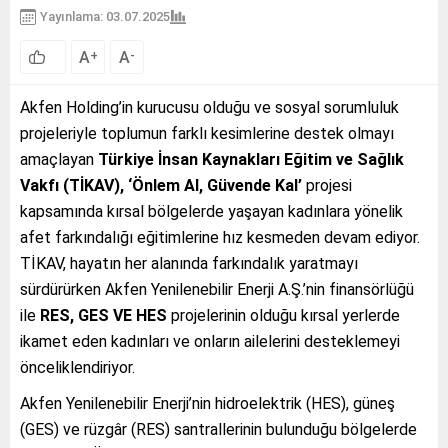
Yayınlama: 03.07.2025
A
A
+
-
Akfen Holding’in kurucusu olduğu ve sosyal sorumluluk
projeleriyle toplumun farklı kesimlerine destek olmayı
amaçlayan
Türkiye İnsan Kaynakları Eğitim ve Sağlık
Vakfı (TİKAV), ‘Önlem Al, Güvende Kal’
projesi
kapsamında kırsal bölgelerde yaşayan kadınlara yönelik
afet farkındalığı eğitimlerine hız kesmeden devam ediyor.
TİKAV, hayatın her alanında farkındalık yaratmayı
sürdürürken Akfen Yenilenebilir Enerji A.Ş.’nin finansörlüğü
ile
RES, GES VE HES
projelerinin olduğu kırsal yerlerde
ikamet eden kadınları ve onların ailelerini desteklemeyi
önceliklendiriyor.
Akfen Yenilenebilir Enerji’nin hidroelektrik (HES), güneş
(GES) ve rüzgâr (RES) santrallerinin bulunduğu bölgelerde