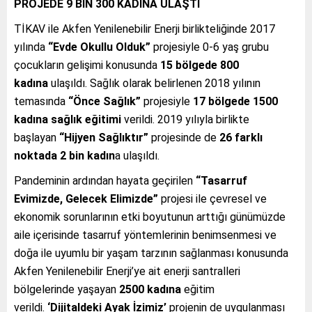
PROJEDE 9 BİN 300 KADINA ULAŞTI
TİKAV ile Akfen Yenilenebilir Enerji birlikteliğinde 2017
yılında
“Evde Okullu Olduk”
projesiyle 0-6 yaş grubu
çocukların gelişimi konusunda
15 bölgede
800
kadına
ulaşıldı. Sağlık olarak belirlenen 2018 yılının
temasında
“Önce Sağlık”
projesiyle
17 bölgede
1500
kadına sağlık eğitimi
verildi. 2019 yılıyla birlikte
başlayan
“Hijyen Sağlıktır”
projesinde de
26 farklı
noktada 2 bin kadın
a ulaşıldı.
Pandeminin ardından hayata geçirilen
“Tasarruf
Evimizde, Gelecek Elimizde”
projesi ile çevresel ve
ekonomik sorunlarının etki boyutunun arttığı günümüzde
aile içerisinde tasarruf yöntemlerinin benimsenmesi ve
doğa ile uyumlu bir yaşam tarzının sağlanması konusunda
Akfen Yenilenebilir Enerji’ye ait enerji santralleri
bölgelerinde yaşayan
2500 kadına
eğitim
verildi.
‘Dijitaldeki Ayak İzimiz’
projenin de uygulanması