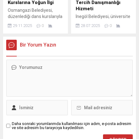
Kurslarına Yoğun İlgi
Tercih Danışmanlığı
Hizmeti
Osmangazi Belediyesi,
düzenlediği dans kurslarıyla
İnegöl Belediyesi, üniversite
gençleri ritmin, sanatın ve
tercihleri sırasında gençlere
29.11.2025
0
28.07.2025
0
hareketin büyülü dünyasıyla
yardımcı olabilmek adına
buluşturarak geleceğin
alanında uzman
yetenekli dansçılarını
danışmanların yer aldığı
Bir Yorum Yazın
yetiştiriyor.
“Üniversite Tercih Noktası”
oluşturdu.
Daha sonraki yorumlarımda kullanılması için adım, e-posta adresim
ve site adresim bu tarayıcıya kaydedilsin.