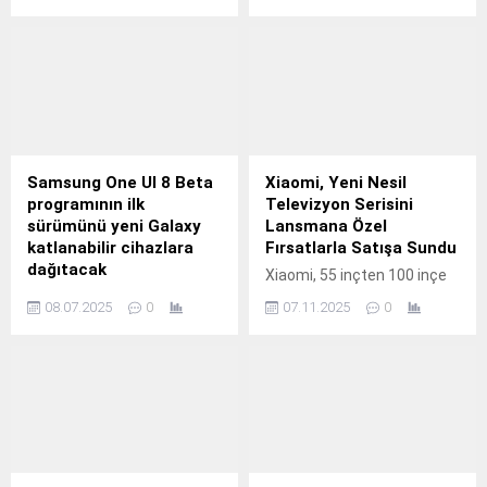
raporuna göre rastgele
kuruluşu, Avrupa'daki
seçilen web sitelerinin
politika yapıcıları çocukların
%87'sinde çerez bildirimleri
çevrimiçi ortamda güvende
görüntüleniyor, ancak çoğu
tutulması için daha
kullanıcı bu küçük veri
kapsamlı ve uyumlu
dosyalarının oluşturduğu
önlemler almaya çağırdı.
tehditlerin farkında değil.
Samsung One UI 8 Beta
Xiaomi, Yeni Nesil
programının ilk
Televizyon Serisini
sürümünü yeni Galaxy
Lansmana Özel
katlanabilir cihazlara
Fırsatlarla Satışa Sundu
dağıtacak
Xiaomi, 55 inçten 100 inçe
Samsung'un entegre
uzanan yeni televizyon
08.07.2025
0
07.11.2025
0
yazılım platformu One UI,
serisiyle ev sineması
Galaxy cihazların günlük
deneyimini bir üst seviyeye
rutinleri kolaylaştırmasına,
taşıyor.
üretkenliği ve kullanım
rahatlığını artırmasına
yardımcı olmak için
geliştiriliyor.