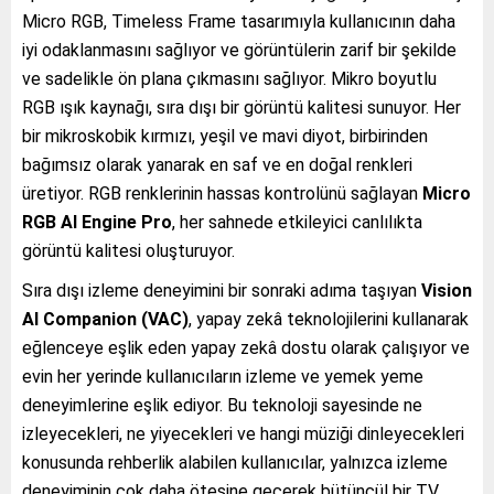
Micro RGB, Timeless Frame tasarımıyla kullanıcının daha
iyi odaklanmasını sağlıyor ve görüntülerin zarif bir şekilde
ve sadelikle ön plana çıkmasını sağlıyor. Mikro boyutlu
RGB ışık kaynağı, sıra dışı bir görüntü kalitesi sunuyor. Her
bir mikroskobik kırmızı, yeşil ve mavi diyot, birbirinden
bağımsız olarak yanarak en saf ve en doğal renkleri
üretiyor. RGB renklerinin hassas kontrolünü sağlayan
Micro
RGB AI Engine Pro
, her sahnede etkileyici canlılıkta
görüntü kalitesi oluşturuyor.
Sıra dışı izleme deneyimini bir sonraki adıma taşıyan
Vision
AI Companion (VAC)
, yapay zekâ teknolojilerini kullanarak
eğlenceye eşlik eden yapay zekâ dostu olarak çalışıyor ve
evin her yerinde kullanıcıların izleme ve yemek yeme
deneyimlerine eşlik ediyor. Bu teknoloji sayesinde ne
izleyecekleri, ne yiyecekleri ve hangi müziği dinleyecekleri
konusunda rehberlik alabilen kullanıcılar, yalnızca izleme
deneyiminin çok daha ötesine geçerek bütüncül bir TV