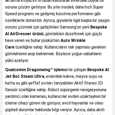
aktarma ihtiyacını ortadan kaldırarak evlerdeki büyük bir
soruna çözüm getiriyor. Bu yılın modeli, daha hızlı Super
Speed programı ve gelişmiş kurutma performansı gibi
özelliklerle donatıldı. Ayrıca, giysilerle ilgili başka bir yaygın
sorunu çözmek için geliştirilen Samsung’un yeni
Bespoke
AI AirDresser ürünü
, gömlekleri düzeltmek için güçlü
hava veren ve buhar püskürten
Auto Wrinkle
Care
özelliğine sahip. Kullanıcıların tek yapması gereken
gömleklerini asıp beklemek. Böylece yoğun sabahların
yükü azalıyor.
Qualcomm Dragonwing™ işlemci
ile çalışan
Bespoke AI
Jet Bot Steam Ultra
, evlerdeki kahve, meyve suyu ve
hatta su gibi şeffaf sıvıları tanıyabilen Aktif Stereo 3D
Sensör özelliğine sahip. Robot süpürgenin navigasyonuna
yardımcı olan kamerası, kullanıcılar evden uzaktayken bir
izleme cihazı görevi de görüyor, evcil hayvanlar ve olası
şüpheli durumlar hakkında bilgi veriyor. Ayrıca, daha akıllı