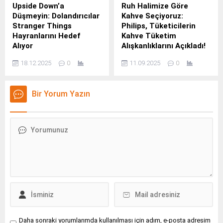
Upside Down’a
Ruh Halimize Göre
Düşmeyin: Dolandırıcılar
Kahve Seçiyoruz:
Stranger Things
Philips, Tüketicilerin
Hayranlarını Hedef
Kahve Tüketim
Alıyor
Alışkanlıklarını Açıkladı!
Stranger Things'in merakla
Kahve makineleri
18.12.2025
0
11.09.2025
0
beklenen final sezonu dijital
sektörünün lider markası
platformlarda yayına
Philips’i bünyesinde
girerken, Kaspersky siber
bulunduran Versuni, 11-14
Bir Yorum Yazın
güvenlik uzmanları,
Eylül’de düzenlenecek
hayranların heyecanını
Avrupa’nın en büyük kahve
suistimal etmek için
festivali olan 11.
tasarlanan dolandırıcılık
dalgasına karşı uyarılarda
bulunuyor.
Daha sonraki yorumlarımda kullanılması için adım, e-posta adresim