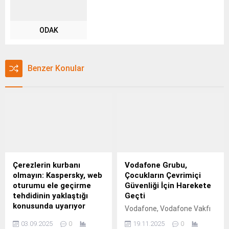
ODAK
Benzer Konular
Çerezlerin kurbanı
Vodafone Grubu,
olmayın: Kaspersky, web
Çocukların Çevrimiçi
oturumu ele geçirme
Güvenliği İçin Harekete
tehdidinin yaklaştığı
Geçti
konusunda uyarıyor
Vodafone, Vodafone Vakfı
Kaspersky'nin yeni
ve Save the Children yardım
03.09.2025
0
19.11.2025
0