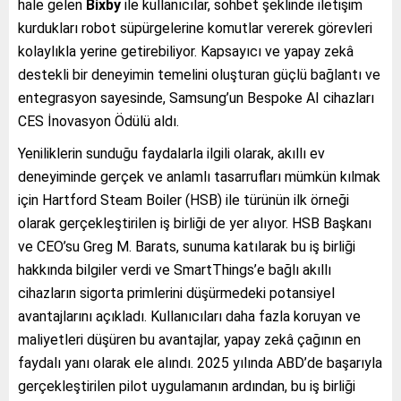
hale gelen
Bixby
ile kullanıcılar, sohbet şeklinde iletişim
kurdukları robot süpürgelerine komutlar vererek görevleri
kolaylıkla yerine getirebiliyor. Kapsayıcı ve yapay zekâ
destekli bir deneyimin temelini oluşturan güçlü bağlantı ve
entegrasyon sayesinde, Samsung’un Bespoke AI cihazları
CES İnovasyon Ödülü aldı.
Yeniliklerin sunduğu faydalarla ilgili olarak, akıllı ev
deneyiminde gerçek ve anlamlı tasarrufları mümkün kılmak
için Hartford Steam Boiler (HSB) ile türünün ilk örneği
olarak gerçekleştirilen iş birliği de yer alıyor. HSB Başkanı
ve CEO’su Greg M. Barats, sunuma katılarak bu iş birliği
hakkında bilgiler verdi ve SmartThings’e bağlı akıllı
cihazların sigorta primlerini düşürmedeki potansiyel
avantajlarını açıkladı. Kullanıcıları daha fazla koruyan ve
maliyetleri düşüren bu avantajlar, yapay zekâ çağının en
faydalı yanı olarak ele alındı. 2025 yılında ABD’de başarıyla
gerçekleştirilen pilot uygulamanın ardından, bu iş birliği