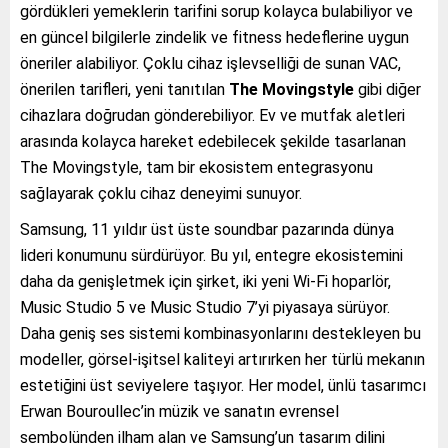
gördükleri yemeklerin tarifini sorup kolayca bulabiliyor ve
en güncel bilgilerle zindelik ve fitness hedeflerine uygun
öneriler alabiliyor. Çoklu cihaz işlevselliği de sunan VAC,
önerilen tarifleri, yeni tanıtılan
The Movingstyle
gibi diğer
cihazlara doğrudan gönderebiliyor. Ev ve mutfak aletleri
arasında kolayca hareket edebilecek şekilde tasarlanan
The Movingstyle, tam bir ekosistem entegrasyonu
sağlayarak çoklu cihaz deneyimi sunuyor.
Samsung, 11 yıldır üst üste soundbar pazarında dünya
lideri konumunu sürdürüyor. Bu yıl, entegre ekosistemini
daha da genişletmek için şirket, iki yeni Wi-Fi hoparlör,
Music Studio 5 ve Music Studio 7’yi piyasaya sürüyor.
Daha geniş ses sistemi kombinasyonlarını destekleyen bu
modeller, görsel-işitsel kaliteyi artırırken her türlü mekanın
estetiğini üst seviyelere taşıyor. Her model, ünlü tasarımcı
Erwan Bouroullec’in müzik ve sanatın evrensel
sembolünden ilham alan ve Samsung’un tasarım dilini