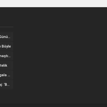
Tuğba Ünal, Dünya Sarılma Günü kapsamında hayranlarıyla buluştu
e Böyle
Wilma Elles Defilede Göz Kamaştırdı, Kuliste Oğlunu Uyuttu
telik
IF Wedding Fashion İzmir’de gala defilesinde yıldızlar geçidi
Ünlü mankenlerden net mesaj: ‘Bayrağımız Kırmızı Çizgimizdir’