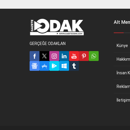
Alt Me
GERÇEĞE ODAKLAN
Künye
Hakkım
İnsan K
Reklam 
İletişi