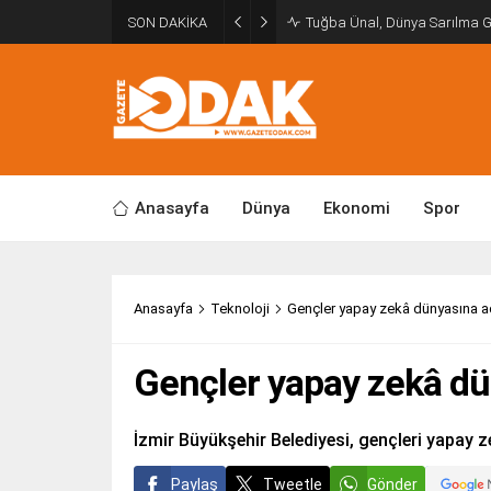
SON DAKİKA
Tuğba Ünal, Dünya Sarılma 
Anasayfa
Dünya
Ekonomi
Spor
Anasayfa
Teknoloji
Gençler yapay zekâ dünyasına a
Gençler yapay zekâ dü
İzmir Büyükşehir Belediyesi, gençleri yapay z
Paylaş
Tweetle
Gönder