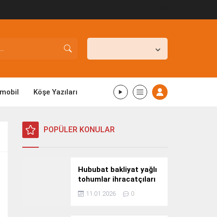
İstanbul,
25
°C
Açık
mobil
Köşe Yazıları
POPÜLER KONULAR
Hububat bakliyat yağlı
tohumlar ihracatçıları
Güney Kore yolcusu
11.01.2026
0