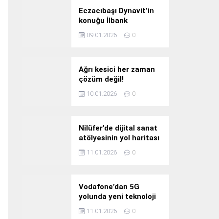
Eczacıbaşı Dynavit’in
konuğu İlbank
09.01.2026
0
Ağrı kesici her zaman
çözüm değil!
10.01.2026
0
Nilüfer’de dijital sanat
atölyesinin yol haritası
konuşuldu
11.01.2026
0
Vodafone’dan 5G
yolunda yeni teknoloji
yatırımı
11.01.2026
0