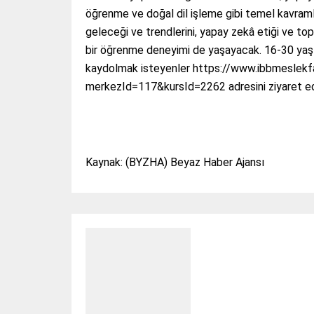
öğrenme ve doğal dil işleme gibi temel kavraml
geleceği ve trendlerini, yapay zekâ etiği ve top
bir öğrenme deneyimi de yaşayacak. 16-30 yaş ar
kaydolmak isteyenler https://www.ibbmeslekfa
merkezId=117&kursId=2262 adresini ziyaret ede
Kaynak: (BYZHA) Beyaz Haber Ajansı