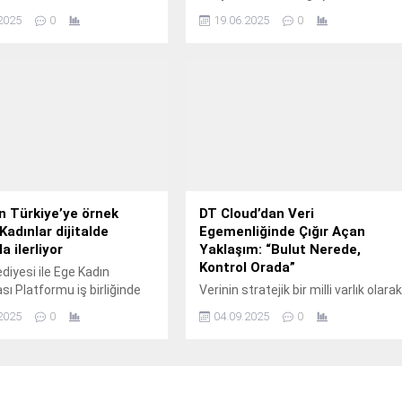
BILE Avrupa Şampiyonası
isteyen öğrenciler ve oyunseverler
2025
0
19.06.2025
0
urope, 23-25 Haziran
için ideal performansı sunan Acer
 arasında ilk kez İstanbul
Nitro V 15 serisi, kısa bir süreliğine
 olarak düzenleniyor.
son derece cazip fiyatlarla
oyunseverleri bekliyor.
en Türkiye’ye örnek
DT Cloud’dan Veri
Kadınlar dijitalde
Egemenliğinde Çığır Açan
a ilerliyor
Yaklaşım: “Bulut Nerede,
Kontrol Orada”
ediyesi ile Ege Kadın
ı Platformu iş birliğinde
Verinin stratejik bir milli varlık olara
çirilen “Kadınlar Dijitalde
kabul edildiği günümüzde, kurumlar
2025
0
04.09.2025
0
” projesi kapsamında
için en büyük bulut zorluklarının
nen eğitim programını
başında güvenlik (%81) ve
la tamamlayan 159 kadın
regülasyonlara uyum (%73)
arını aldı.
geliyor².