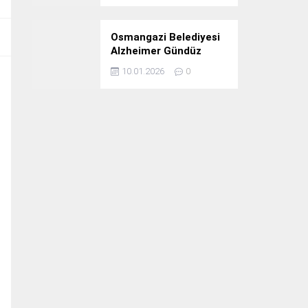
Osmangazi Belediyesi
Alzheimer Gündüz
Bakım Evi 3. Yılını
10.01.2026
0
Kutladı