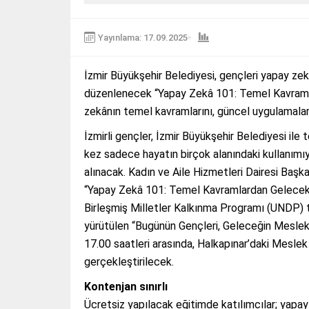
Yayınlama: 17.09.2025
İzmir Büyükşehir Belediyesi, gençleri yapay zek
düzenlenecek “Yapay Zekâ 101: Temel Kavramla
zekânın temel kavramlarını, güncel uygulamalar
İzmirli gençler, İzmir Büyükşehir Belediyesi ile 
kez sadece hayatın birçok alanındaki kullanımıy
alınacak. Kadın ve Aile Hizmetleri Dairesi Baş
“Yapay Zekâ 101: Temel Kavramlardan Gelecek T
Birleşmiş Milletler Kalkınma Programı (UNDP) tara
yürütülen “Bugünün Gençleri, Geleceğin Meslekl
17.00 saatleri arasında, Halkapınar’daki Meslek 
gerçekleştirilecek.
Kontenjan sınırlı
Ücretsiz yapılacak eğitimde katılımcılar; yapay 