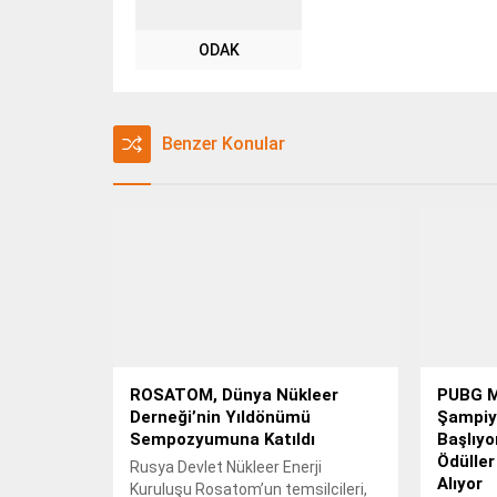
ODAK
Benzer Konular
ROSATOM, Dünya Nükleer
PUBG M
Derneği’nin Yıldönümü
Şampiyo
Sempozyumuna Katıldı
Başlıyo
Ödüller
Rusya Devlet Nükleer Enerji
Alıyor
Kuruluşu Rosatom’un temsilcileri,