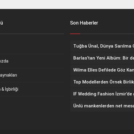
nü
Son Haberler
Barlas’tan Yeni Albüm: Bir d
ızda
aynakları
Top Modellerden Örnek Birlik
& İşbirliği
m