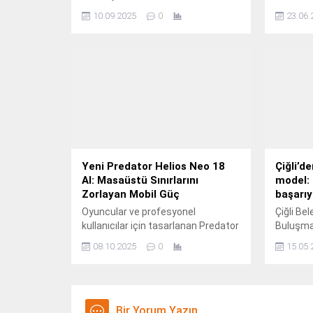
Londra’da yapılan Dünya Nükleer
PUBG MO
10.09.2025
0
23.06.
Derneği (World Nuclear
(PMSL) E
Association, WNA) sempozyumuna
tarihleri
katıldı.
merkezli
Yeni Predator Helios Neo 18
Çiğli’d
AI: Masaüstü Sınırlarını
model: 
Zorlayan Mobil Güç
başarıyl
Oyuncular ve profesyonel
Çiğli Bel
kullanıcılar için tasarlanan Predator
Buluşmas
Helios Neo 18 AI, gelişmiş soğutma
hayata ge
08.10.2025
0
15.05.
sistemi, yapay zekâ destekli
Parlıyor
özellikleri ve 18 inçlik etkileyici
düzenle
ekranıyla oyun ve üretkenlikte üst
başarıy
düzey deneyim arayanlar için yeni
sertifikal
bir standart belirliyor.
Bir Yorum Yazın