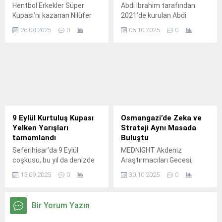
Hentbol Erkekler Süper
Abdi İbrahim tarafından
Kupası’nı kazanan Nilüfer
2021’de kurulan Abdi
Belediyespor Erkek Hentbol
İbrahim Vakfı’nın, Down
26.08.2025
0
06.10.2025
0
Takımı, şampiyonluk
sendromlu çocuklara
kupasını Nilüfer Belediye
yönelik sosyal sorumluluk
Başkanı Şadi Özdemir’e
projesi “Cesur Kulaçlar” bu
törenle takdim etti.
yıl üçüncü dönemine giriyor.
9 Eylül Kurtuluş Kupası
Osmangazi’de Zeka ve
Yelken Yarışları
Strateji Aynı Masada
tamamlandı
Buluştu
Seferihisar’da 9 Eylül
MEDNIGHT Akdeniz
coşkusu, bu yıl da denizde
Araştırmacıları Gecesi,
yelkenlerle yaşandı.
projenin amacının gençlere
15.09.2025
0
30.10.2025
0
Akdeniz biliminin önemini
anlatmak ve bilimi
paylaşmak olduğunun
Bir Yorum Yazın
vurgulandığı açılış töreninin
hemen arkasından İklim