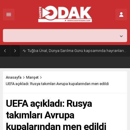
İstanbul,
31
°C
Açık
Tuğba Ünal, Dünya Sarılma Günü kapsamında hayranlarıyla buluştu
Anasayfa
Manşet
UEFA açıkladı: Rusya takımları Avrupa kupalarından men edildi
UEFA açıkladı: Rusya
takımları Avrupa
kupalarından men edildi