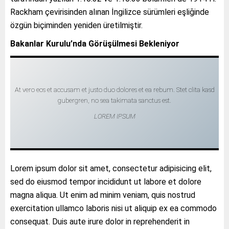
Rackham çevirisinden alınan İngilizce sürümleri eşliğinde
özgün biçiminden yeniden üretilmiştir.
Bakanlar Kurulu’nda Görüşülmesi Bekleniyor
At vero eos et accusam et justo duo dolores et ea rebum. Stet clita kasd
gubergren, no sea takimata sanctus est.
LOREM IPSUM
Lorem ipsum dolor sit amet, consectetur adipisicing elit,
sed do eiusmod tempor incididunt ut labore et dolore
magna aliqua. Ut enim ad minim veniam, quis nostrud
exercitation ullamco laboris nisi ut aliquip ex ea commodo
consequat. Duis aute irure dolor in reprehenderit in