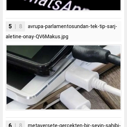
5
| 8
avrupa-parlamentosundan-tek-tip-sarj-
aletine-onay-QV6Makus.jpg
6
| 8
metaversete-gercekten-bir-seyin-sahibi-