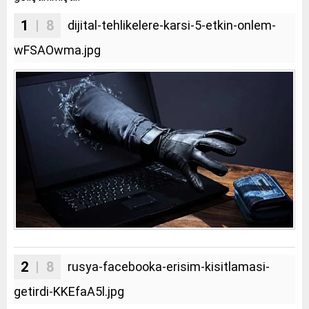
1
| 8
dijital-tehlikelere-karsi-5-etkin-onlem-
wFSAOwma.jpg
2
| 8
rusya-facebooka-erisim-kisitlamasi-
getirdi-KKEfaA5l.jpg