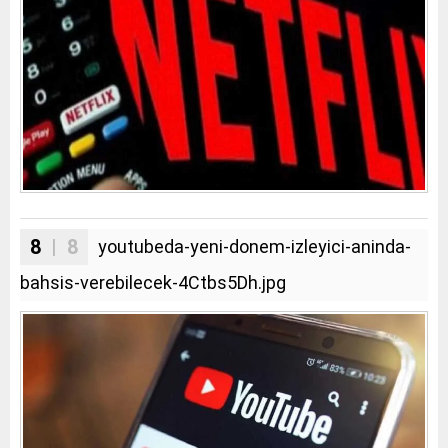
8
| 8
youtubeda-yeni-donem-izleyici-aninda-
bahsis-verebilecek-4Ctbs5Dh.jpg