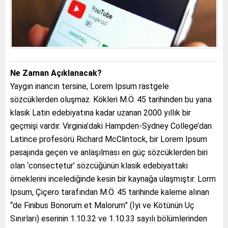
Ne Zaman Açıklanacak?
Yaygın inancın tersine, Lorem Ipsum rastgele
sözcüklerden oluşmaz. Kökleri M.Ö. 45 tarihinden bu yana
klasik Latin edebiyatına kadar uzanan 2000 yıllık bir
geçmişi vardır. Virginia’daki Hampden-Sydney College’dan
Latince profesörü Richard McClintock, bir Lorem Ipsum
pasajında geçen ve anlaşılması en güç sözcüklerden biri
olan ‘consectetur’ sözcüğünün klasik edebiyattaki
örneklerini incelediğinde kesin bir kaynağa ulaşmıştır. Lorm
Ipsum, Çiçero tarafından M.Ö. 45 tarihinde kaleme alınan
“de Finibus Bonorum et Malorum” (İyi ve Kötünün Uç
Sınırları) eserinin 1.10.32 ve 1.10.33 sayılı bölümlerinden