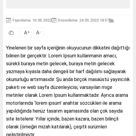
Yayınlama: 10.05.2022
Düzenleme: 24.05.2022 18:57
A
A
+
-
Yinelenen bir sayfa içeriğinin okuyucunun dikkatini dağıttığı
bilinen bir gerçektir. Lorem Ipsum kullanmanın amacı,
sürekli buraya metin gelecek, buraya metin gelecek
yazmaya kıyasla daha dengeli bir harf dağılımı sağlayarak
okunurluğu artırmasıdır. Şu anda birçok masaüstü yayıncılık
paketi ve web sayfa düzenleyicisi, varsayılan mıgır
metinler olarak Lorem Ipsum kullanmaktadır. Ayrıca arama
motorlarında ‘lorem ipsum’ anahtar sözcükleri ile arama
yapıldığında henüz tasarım aşamasında olan çok sayıda
site listelenir. Yıllar içinde, bazen kazara, bazen bilinçli
olarak (örneğin mizah katılarak), çeşitli sürümleri
geliştirilmiştir.