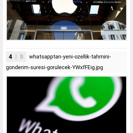
4
| 8
whatsapptan-yeni-ozellik-tahmini-
gonderim-suresi-gorulecek-YWxfFEig.jpg