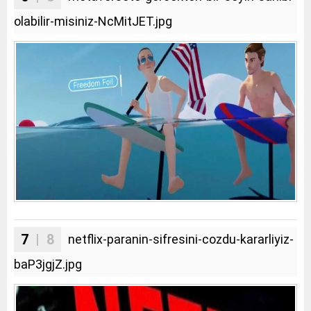
olabilir-misiniz-NcMitJET.jpg
7
| 8
netflix-paranin-sifresini-cozdu-kararliyiz-
baP3jgjZ.jpg