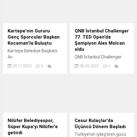
Kartepe’nin Gururu
QNB İstanbul Challenger
Genç Sporcular Başkan
77. TED Open’da
Kocaman’la Buluştu
Şampiyon Alex Molcan
oldu
Kartepe Belediye Başkanı
Av.
QNB İstanbul Challenger
TED Open Uluslararası
05.11.2025
0
08.09.2025
0
Tenis Turnuvası 7 Eylül’de
gerçekleşen final maçı ve
şampiyonluk töreniyle sona
erdi.
Nilüfer Belediyespor,
Cesur Kulaçlar’da
Süper Kupa’yı Nilüfer’e
Üçüncü Dönem Başladı
getirdi
Türkiye’nin iyileştiren gücü