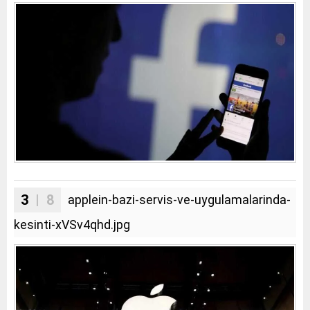
3
| 8
applein-bazi-servis-ve-uygulamalarinda-
kesinti-xVSv4qhd.jpg