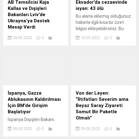
AB Temsilcisi Kaja
Ekvador’da cezaevinde
Kallas ve Dışişleri
isyan: 43 ölü
Bakanları Lviv’de
Bu alana eklemiş olduğunuz
Ukrayna’ya Destek
haberle ilgili kısa bir özet
Mesajı Verdi
bilgisi ekleyebilirsiniz. Bu
Avrupa Birliği (AB) Dış
metin yazı düzenleme
09.05.2025
0
10.05.2022
0
İlişkiler ve Güvenlik Politikası
sayfasında "Özet"
Yüksek Temsilcisi Kaja
bölümünden eklenebilir.
Kallas ile AB üyesi ülkelerin
Özet eklenmişse başlık
Dışişleri Bakanları, Avrupa
altında kalın olarak bu
Günü kapsamında
şekilde gösterilir,
Ukrayna’nın Lviv kentine
eklenmemişse bu alan boş
geldi. Ukrayna Dışişleri
kalır.
Bakan Yardımcısı Andrii
Sybiha, bu tarihi
İspanya, Gazze
Von der Leyen:
buluşmanın, Ukrayna’nın
Ablukasının Kaldırılması
“İltifatları Severim ama
Avrupa’nın özgürlük ve
İçin BM’de Girişim
Beyaz Saray Ziyareti
değerlerini savunmadaki
Başlatıyor
Somut Bir Paketle
kilit rolünü ortaya
Olmalı”
İspanya Dışişleri Bakanı
koyduğunu belirtti. Lviv’de
Jose Manuel Albares,
Avrupa Birliği Komisyonu
düzenlenen temaslarda, AB
09.05.2025
0
09.05.2025
0
İsrail’in Gazze’ye uyguladığı
Başkanı Ursula von der
Dışişleri...
ablukaya son verilmesi için
Leyen, ABD Başkanı Donald