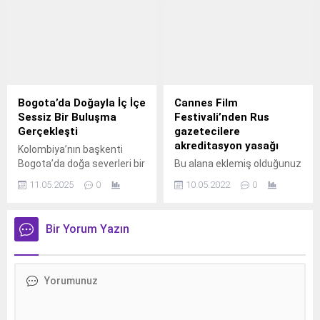
hazırlanan karar tasarısını
Trump’ın “harika lider”
Birleşmiş Milletler Genel
nitelemesine esprili bir
Kurulu’na en kısa sürede
şekilde “İltifatları severim”
sunacaklarını açıkladı.
yanıtını verirken, olası Beyaz
Polonya’nın başkenti
Saray ziyareti için somut ve
Varşova’da yapılan AB
karşılıklı çözümler içeren bir
Dışişleri Bakanları Toplantısı
paket gerektiğini söyledi.
Bogota’da Doğayla İç İçe
Cannes Film
sonrasında konuşan
Brüksel’de Almanya
Sessiz Bir Buluşma
Festivali’nden Rus
Albares, tasarının Filistin
Başbakanı ile düzenlediği
Gerçekleşti
gazetecilere
Başbakanı Muhammed
ortak basın toplantısında
akreditasyon yasağı
Kolombiya’nın başkenti
Mustafa ile yapılan
konuşan von der Leyen,
Bogota’da doğa severleri bir
Bu alana eklemiş olduğunuz
görüşmeler sonrası son
Trump ile...
araya getiren özel bir
haberle ilgili kısa bir özet
halini aldığını belirtti.
11.05.2025
0
10.05.2022
0
etkinlik düzenlendi. Renkli
bilgisi ekleyebilirsiniz. Bu
Albares,...
görüntülere sahne olan bu
metin yazı düzenleme
buluşmada öne çıkan
sayfasında "Özet"
Bir Yorum Yazın
neydi? Detaylar haberde…
bölümünden eklenebilir.
Kolombiya’nın başkenti
Özet eklenmişse başlık
Bogota, doğaseverleri
altında kalın olarak bu
buluşturan küresel
şekilde gösterilir,
ölçekteki bir etkinliğe ev
eklenmemişse bu alan boş
sahipliği yaptı. “Global Big
kalır.