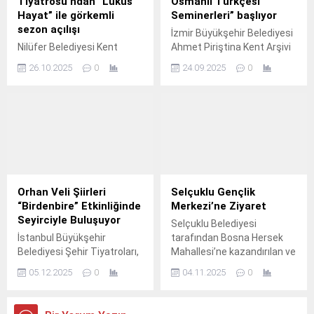
Tiyatrosu’ndan “Lüküs
Osmanlı Türkçesi
Hayat” ile görkemli
Seminerleri” başlıyor
sezon açılışı
İzmir Büyükşehir Belediyesi
Nilüfer Belediyesi Kent
Ahmet Piriştina Kent Arşivi
Tiyatrosu (NKT), 2025-
ve Müzesi’nde (APİKAM)
26.10.2025
0
24.09.2025
0
2026 sezonunu Türk
“Orta Seviye Osmanlı
tiyatrosunun klasiği “Lüküs
Türkçesi Seminerleri”
Hayat” müzikali ile açtı.
düzenlenecek.
Orhan Veli Şiirleri
Selçuklu Gençlik
“Birdenbire” Etkinliğinde
Merkezi’ne Ziyaret
Seyirciyle Buluşuyor
Selçuklu Belediyesi
İstanbul Büyükşehir
tarafından Bosna Hersek
Belediyesi Şehir Tiyatroları,
Mahallesi’ne kazandırılan ve
Orhan Veli şiirlerinden yola
özellikle üniversite
05.12.2025
0
04.11.2025
0
çıkarak Hümay Güldağ’ın
öğrencilerinin vazgeçilmez
düzenleyip yönettiği
adresi haline gelen Selçuklu
“Birdenbire” etkinliğini
Gençlik Merkezi, yeni eğitim