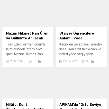
Nazım Hikmet Ran Ören
Stajyer Öğrencilere
ve Güllük’te Anılacak
Anlamlı Veda
Türk Edebiyatı’nın önemli
Keçiören Belediyesi, meslek
isimlerinden ‘memleket
lisesi son sınıfta okuyan ve
şairi’ Nazım Hikmet Ran,
belediyede staj yapan
Milas Belediyesi tarafından
öğrencilerin yıl boyunca
21.07.2025
0
05.06.2025
0
düzenlenecek olan
gösterdiği emek ve özveriyi
etkinliklerle Ören ve Güllük
unutmadı.
Mahallelerinde anılacak.
Nilüfer Kent
APİKAM’da “Orta Seviye