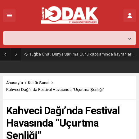
İstanbul,
26
°C
Açık
Tuğba Ünal, Dünya Sarılma Günü kapsamında hayranlarıyla buluştu
Anasayfa
Kültür Sanat
Kahveci Dağı’nda Festival Havasında “Uçurtma Şenliği”
Kahveci Dağı’nda Festival
Havasında “Uçurtma
Şenliği”