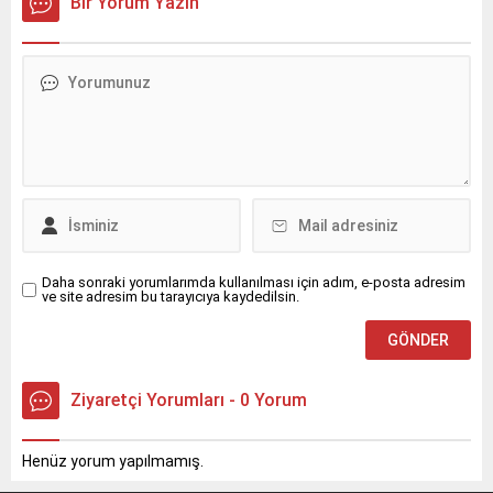
Bir Yorum Yazın
sanatseverlerle
döneminde de öğrencilerin
buluşturuyor.
uğrak noktası olmaya
devam ediyor.
Daha sonraki yorumlarımda kullanılması için adım, e-posta adresim
ve site adresim bu tarayıcıya kaydedilsin.
Ziyaretçi Yorumları - 0 Yorum
Henüz yorum yapılmamış.