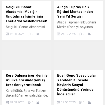
Selçuklu Sanat
Aliağa Tüpraş Halk
Akademisi Müziğin
Eğitimi Merkezi’nden
Unutulmaz İsimlerinin
Yeni Yıl Sergisi
Eserlerini Seslendirecek
Aliağa Tüpraş Halk Eğitimi
Selçuklu Sanat Akademisi
Merkezi’nde yıl boyunca
sürdürdüğü eğitimlerin
eğitim alan kursiyerler
12.06.2025
0
24.12.2025
0
meyvesini almaya devam
tarafından hazırlanan el
ediyor.
emeği ürünler, “Yeni Yıl
Hediyelik Ürünler” sergisiyle
Aliağalıların beğenisine
sunuldu.
Kore Dalgası içerikleri ile
Egeli Genç Sosyologlar
iki ülke arasında yeni iş
Yerelden Küresele
fırsatları yaratılacak
Köylerin Sosyal
Dönüşümünü Yerinde
Kore Kültür, Spor ve Turizm
İncelediler
Bakanlığı'nın ev sahipliğinde,
Kore Yaratıcı İçerik Ajansı
Ege Üniversitesi Edebiyat
28.08.2025
0
17.06.2025
0
(KOCCA) tarafından
Fakültesi Sosyoloji Bölümü