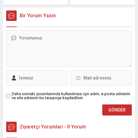
düzenlenecek olan “K-
öğretim üyesi Prof.
Content Expo Türkiye’de”, 3
Bir Yorum Yazın
Eylül Çarşamba ile 5 Eylül
Cuma tarihleri arasında
İstanbul Haliç Kongre
Merkezi'nde
gerçekleştirilecek.
Daha sonraki yorumlarımda kullanılması için adım, e-posta adresim
ve site adresim bu tarayıcıya kaydedilsin.
Ziyaretçi Yorumları - 0 Yorum