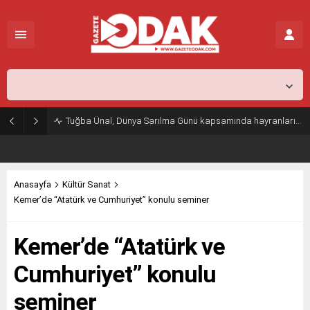
İstanbul,
26
°C
Açık
Tuğba Ünal, Dünya Sarılma Günü kapsamında hayranlarıyla buluştu
Anasayfa
Kültür Sanat
Kemer’de “Atatürk ve Cumhuriyet” konulu seminer
Kemer’de “Atatürk ve
Cumhuriyet” konulu
seminer