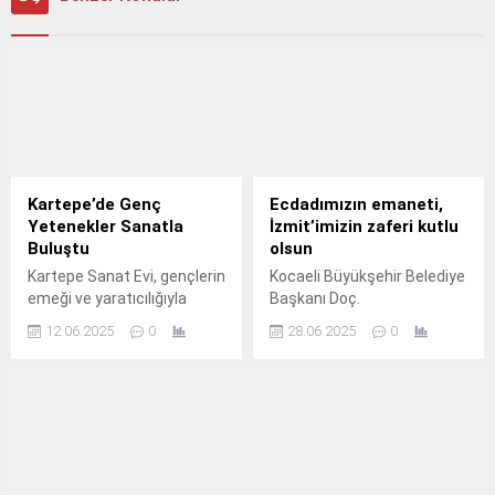
Kartepe’de Genç
Ecdadımızın emaneti,
Yetenekler Sanatla
İzmit’imizin zaferi kutlu
Buluştu
olsun
Kartepe Sanat Evi, gençlerin
Kocaeli Büyükşehir Belediye
emeği ve yaratıcılığıyla
Başkanı Doç.
hazırlanan anlamlı bir
12.06.2025
0
28.06.2025
0
sergiye ev sahipliği yaptı.