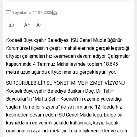
Yayınlama: 11.07.2025
A
A
+
-
Kocaeli Büyükşehir Belediyesi İSU Genel Müdürlüğünün
Karamürsel ilçesinin çeşitli mahallelerinde gerçekleştirdiği
altyapı çalışmaları hız kesmeden devam ediyor. Çalışmalar
kapsamında 4 Temmuz Mahallesi’nde toplam 18.645
metre uzunluğunda altyapı imalatı gerçekleştiriliyor.
SÜRDÜRÜLEBİLİR SU YÖNETİMİ VE HİZMET VİZYONU
Kocaeli Büyükşehir Belediye Başkanı Doç. Dr. Tahir
Büyükakın’ın “Mutlu Şehir Kocaeli’nin üzerine yükseldiği
sağlam temeller vizyonu” ile yatırımlarına 12 ilçede hız
kesmeden devam eden İSU Genel Müdürlüğü, bölge su
kaynaklarını en verimli şekilde kullanmak, kayıp kaçak
oranlarını en aza indirmek için teknolojik yenilikler ve akıllı