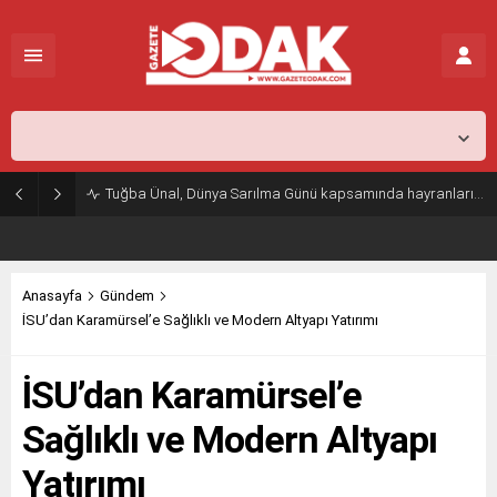
İstanbul,
31
°C
Açık
Tuğba Ünal, Dünya Sarılma Günü kapsamında hayranlarıyla buluştu
Anasayfa
Gündem
İSU’dan Karamürsel’e Sağlıklı ve Modern Altyapı Yatırımı
İSU’dan Karamürsel’e
Sağlıklı ve Modern Altyapı
Yatırımı