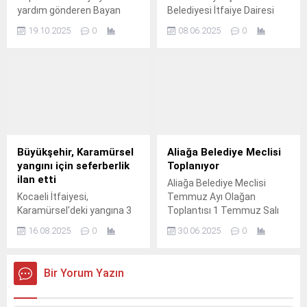
yardım gönderen Bayan
Belediyesi İtfaiye Dairesi
Jeong Eun Ju; "Sizleri
Başkanlığı, olası yangın ve
19.10.2025
0
08.06.2025
0
burada görmekten çok
afetlere karşı vatandaşların
mutlu oldum” Güney Kore'de
ve kurumların
Ulsan Sanayi Festivali'nin
bilinçlendirilmesi amacıyla
açılış programına davet
eğitim çalışmalarını
edilen Kocaeli Büyükşehir
sürdürüyor.
Belediyesi Mehter Takımı,
burada gönülleri fethetti.
Büyükşehir, Karamürsel
Aliağa Belediye Meclisi
yangını için seferberlik
Toplanıyor
ilan etti
Aliağa Belediye Meclisi
Kocaeli İtfaiyesi,
Temmuz Ayı Olağan
Karamürsel'deki yangına 3
Toplantısı 1 Temmuz Salı
uçak, 8 helikopter, 75 araç
günü saat 18.
16.08.2025
0
30.06.2025
0
ve 187 personelle müdahale
ederken, Hızır 41 Afet
Mutfağı bölgede ekiplerin
Bir Yorum Yazın
yemek ihtiyaçlarını karşıladı.