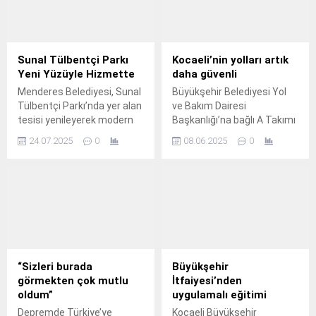
Sunal Tülbentçi Parkı
Kocaeli’nin yolları artık
Yeni Yüzüyle Hizmette
daha güvenli
Menderes Belediyesi, Sunal
Büyükşehir Belediyesi Yol
Tülbentçi Parkı’nda yer alan
ve Bakım Dairesi
tesisi yenileyerek modern
Başkanlığı’na bağlı A Takımı
haliyle hizmete açtı.
ve Yol Bakım Timi, kent
24.07.2025
0
08.06.2025
0
genelinde ulaşım güvenliğini
sağlamak amacıyla yol ve
kaldırım onarımlarına hız
kesmeden devam ediyor.
“Sizleri burada
Büyükşehir
görmekten çok mutlu
İtfaiyesi’nden
oldum”
uygulamalı eğitimi
Depremde Türkiye’ye
Kocaeli Büyükşehir