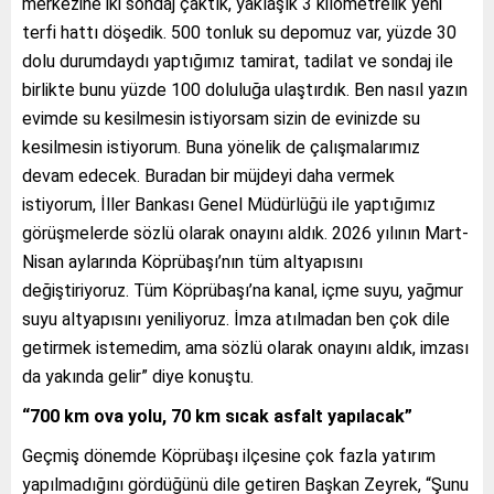
merkezine iki sondaj çaktık, yaklaşık 3 kilometrelik yeni
terfi hattı döşedik. 500 tonluk su depomuz var, yüzde 30
dolu durumdaydı yaptığımız tamirat, tadilat ve sondaj ile
birlikte bunu yüzde 100 doluluğa ulaştırdık. Ben nasıl yazın
evimde su kesilmesin istiyorsam sizin de evinizde su
kesilmesin istiyorum. Buna yönelik de çalışmalarımız
devam edecek. Buradan bir müjdeyi daha vermek
istiyorum, İller Bankası Genel Müdürlüğü ile yaptığımız
görüşmelerde sözlü olarak onayını aldık. 2026 yılının Mart-
Nisan aylarında Köprübaşı’nın tüm altyapısını
değiştiriyoruz. Tüm Köprübaşı’na kanal, içme suyu, yağmur
suyu altyapısını yeniliyoruz. İmza atılmadan ben çok dile
getirmek istemedim, ama sözlü olarak onayını aldık, imzası
da yakında gelir” diye konuştu.
“700 km ova yolu, 70 km sıcak asfalt yapılacak”
Geçmiş dönemde Köprübaşı ilçesine çok fazla yatırım
yapılmadığını gördüğünü dile getiren Başkan Zeyrek, “Şunu