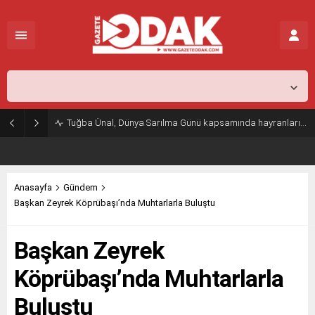
İstanbul,
25
°C
Kapalı
Tuğba Ünal, Dünya Sarılma Günü kapsamında hayranlarıyla buluştu
Anasayfa
Gündem
Başkan Zeyrek Köprübaşı’nda Muhtarlarla Buluştu
Başkan Zeyrek
Köprübaşı’nda Muhtarlarla
Buluştu