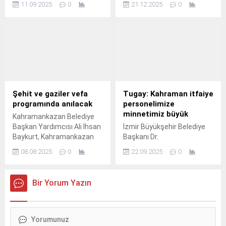
11.09.2025
0
21.12.2025
0
etkinliklerle ziyaretçilerini
ulaşımını sağlamak
sanatın farklı alanlarıyla
amacıyla üst geçitlerde
buluşturuyor.
buzlanma ve donmaya karşı
çalışmalarını aralıksız
sürdürüyor.
Şehit ve gaziler vefa
Tugay: Kahraman itfaiye
programında anılacak
personelimize
minnetimiz büyük
Kahramankazan Belediye
Başkan Yardımcısı Ali İhsan
İzmir Büyükşehir Belediye
Baykurt, Kahramankazan
Başkanı Dr.
15 Temmuz Gaziler ve
08.08.2025
0
22.09.2025
0
Şehit Aileleri Derneği
tarafından başlatılan
"Ölümsüz Kahramanlara
Bir Yorum Yazın
Vefa" projesinin açılış
programına katıldı.