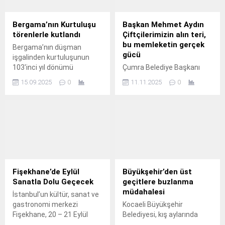
Bergama’nın Kurtuluşu
Başkan Mehmet Aydın
törenlerle kutlandı
Çiftçilerimizin alın teri,
bu memleketin gerçek
Bergama’nın düşman
gücü
işgalinden kurtuluşunun
103'inci yıl dönümü
Çumra Belediye Başkanı
coşkuyla kutlandı.
Mehmet Aydın, Yenisu,
15.09.2025
0
11.11.2025
0
Balçıkhisar, Gökhüyük,
Beylerce ve Okçu
mahallelerinde ekim ve
harman yapan çiftçileri
ziyaret ederek, bereketli bir
sezon temennisinde
bulundu.
Fişekhane’de Eylül
Büyükşehir’den üst
Sanatla Dolu Geçecek
geçitlere buzlanma
müdahalesi
İstanbul’un kültür, sanat ve
gastronomi merkezi
Kocaeli Büyükşehir
Fişekhane, 20 – 21 Eylül
Belediyesi, kış aylarında
tarihlerinde düzenleyeceği
vatandaşların güvenli