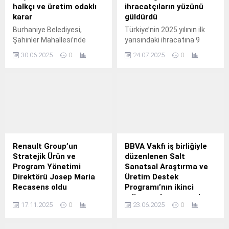
halkçı ve üretim odaklı
ihracatçıların yüzünü
karar
güldürdü
Burhaniye Belediyesi,
Türkiye’nin 2025 yılının ilk
Şahinler Mahallesi’nde
yarısındaki ihracatına 9
yapılması planlanan
milyar 22 milyon dolarlık
30.06.2025
0
24.07.2025
0
kompost tesisiyle ilgili
katkı sağlayan Ege İhracatçı
kamuoyunda oluşan bilgi
Birlikleri, ihracatta en büyük
kirliliğine açıklık getirdi.
artışı Afrika ülkelerine
gerçekleştirdi.
Renault Group’un
BBVA Vakfı iş birliğiyle
Stratejik Ürün ve
düzenlenen Salt
Program Yönetimi
Sanatsal Araştırma ve
Direktörü Josep Maria
Üretim Destek
Recasens oldu
Programı’nın ikinci
edisyonu kapsamında
Renault Group,
17.11.2025
0
23.06.2025
0
desteklenecek projeler
organizasyon yapısını
açıklandı.
sadeleştirme ve karar alma