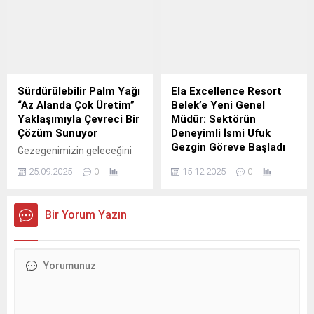
süreçlerini hızlandırma
BBVA Vakfı iş birliğinde
hedefi doğrultusunda
düzenlenen Salt Sanatsal
önemli bir atamayı duyurdu.
Araştırma ve Üretim Destek
Programı ile desteklenecek
projeler belirlendi.
Sürdürülebilir Palm Yağı
Ela Excellence Resort
“Az Alanda Çok Üretim”
Belek’e Yeni Genel
Yaklaşımıyla Çevreci Bir
Müdür: Sektörün
Çözüm Sunuyor
Deneyimli İsmi Ufuk
Gezgin Göreve Başladı
Gezegenimizin geleceğini
şekillendiren seçimler,
Konaklama sektörünün
25.09.2025
0
15.12.2025
0
bugün her zamankinden
deneyimli
daha belirleyici hale
profesyonellerinden Ufuk
gelmiştir.
Gezgin, Antalya’nın önde
Bir Yorum Yazın
gelen turizm tesislerinden
Ela Excellence Resort
Belek’in yeni Genel Müdürü
olarak göreve başladı.