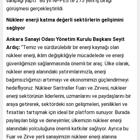
sahipliği yaptı. Bu yıl NPPES’te 275 yeni iş birliği
görüşmesi gerçekleştirildi.
Nükleer enerji katma değerli sektörlerin gelişimini
sağlıyor
Ankara Sanayi Odası Yönetim Kurulu Başkanı Seyit
Ardıç:
“Temiz ve sürdürülebilir bir enerji kaynağı olan
nükleer enerji, iklim değişikliğiyle mücadelede ve enerji
güvenliğimizin sağlanmasında önemli bir araç. Ülke olarak,
nükleer enerji alanındaki yatırımlarımızla, enerji
bağımsızlığımızı artırmayı ve ekonomimizi güçlendirmeyi
hedefliyoruz. Nükleer Santraller Fuarı ve Zirvesi, nükleer
enerji sektörünün liderlerini, uzmanlarını ve paydaşlarını bir
araya getirerek, sektördeki son gelişmeleri, yenilikleri ve
fırsatları tartışmak için ideal bir platform sunuyor. Burada
paylaşılan bilgi ve deneyimler, ülkemizin nükleer enerji
alanındaki yolculuğuna önemli katkılar sağlıyor. Ayrıca bu
Fuar ve Zirve yerli sanayimizin nükleer enerji alanına