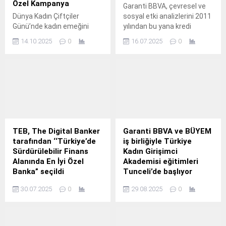
Özel Kampanya
Garanti BBVA, çevresel ve
Dünya Kadın Çiftçiler
sosyal etki analizlerini 2011
Günü’nde kadın emeğini
yılından bu yana kredi
desteklemek amacıyla
değerlendirme süreçlerine
14.10.2025
0
16.07.2025
0
geliştirdiği kampanya ile
entegre ederek, projelerin
Şekerbank, çiftçi kadınlara
doğaya ve topluma etkilerini
ve kadın kooperatiflerine
dikkate alan öncü bir
Ekim ayı sonuna kadar 36
yaklaşım benimsiyor.
aya varan vade avantajıyla
hasat zamanına göre geri
ödemeli, masrafsız kredi
imkânı sağlıyor.
TEB, The Digital Banker
Garanti BBVA ve BÜYEM
tarafından ‘‘Türkiye’de
iş birliğiyle Türkiye
Sürdürülebilir Finans
Kadın Girişimci
Alanında En İyi Özel
Akademisi eğitimleri
Banka” seçildi
Tunceli’de başlıyor
Sürdürülebilir finans
Garanti BBVA ve Boğaziçi
30.07.2025
0
29.08.2025
0
alanındaki stratejik
Üniversitesi Yaşamboyu
yaklaşımıyla öne çıkan TEB,
Eğitim Merkezi (BÜYEM) iş
The Digital Banker
birliğiyle 2012 yılında hayata
tarafından ödüle layık
geçirilen Türkiye Kadın