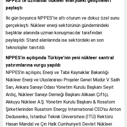
NPPES’te uzmanlar nükleer enerjideki gelişmeleri
paylaştı
İki gün boyunca NPPES’te altı oturum ve dokuz özel sunu
gerçekleşti. Nükleer enerji sektörünün gündemindeki
başlıklar alanında uzman konuşmacılar tarafından
paylaşıldı. Stand alanlarında ise sektördeki en son
teknolojiler tanıtıldı.
NPPES
’
in açılışında Türkiye’nin yeni nükleer santral
yatırımlarına vurgu yapıldı
NPPES’in açılışını; Enerji ve Tabii Kaynaklar Bakanlığı
Nükleer Enerji ve Uluslararası Projeler Genel Müdür V. Salih
Sarı, Ankara Sanayi Odası Yönetim Kurulu Başkanı Seyit
Ardıç, Nükleer Sanayi Derneği Başkanı Alikaan Çiftçi,
Akkuyu Nükleer A.Ş. Yönetim Kurulu Başkanı & Rosatom
Şirketlerinden Rusatom Energy International CEO’su Anton
Dedusenko, İstanbul Teknik Üniversitesi (İTÜ) Rektörü
Hasan Mandal ve Çin Halk Cumhuriyeti Devlet Nükleer