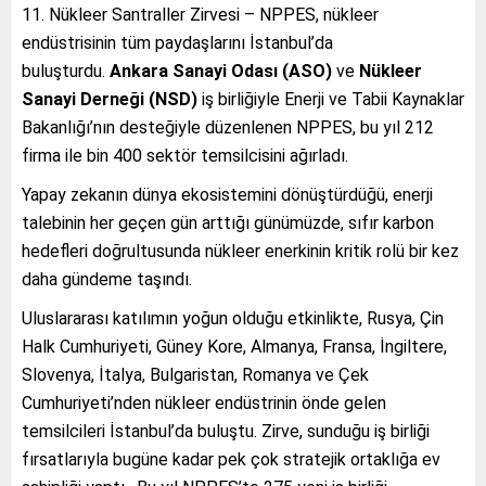
11. Nükleer Santraller Zirvesi – NPPES, nükleer
endüstrisinin tüm paydaşlarını İstanbul’da
buluşturdu.
Ankara Sanayi Odası (ASO)
ve
Nükleer
Sanayi Derneği (NSD)
iş birliğiyle Enerji ve Tabii Kaynaklar
Bakanlığı’nın desteğiyle düzenlenen NPPES, bu yıl 212
firma ile bin 400 sektör temsilcisini ağırladı.
Yapay zekanın dünya ekosistemini dönüştürdüğü, enerji
talebinin her geçen gün arttığı günümüzde, sıfır karbon
hedefleri doğrultusunda nükleer enerkinin kritik rolü bir kez
daha gündeme taşındı.
Uluslararası katılımın yoğun olduğu etkinlikte, Rusya, Çin
Halk Cumhuriyeti, Güney Kore, Almanya, Fransa, İngiltere,
Slovenya, İtalya, Bulgaristan, Romanya ve Çek
Cumhuriyeti’nden nükleer endüstrinin önde gelen
temsilcileri İstanbul’da buluştu. Zirve, sunduğu iş birliği
fırsatlarıyla bugüne kadar pek çok stratejik ortaklığa ev