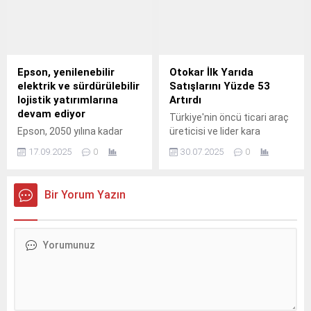
görüldü.
Girişimci Akademisi, kadın
girişimcilerin iş hayatlarında
gelişimini desteklemek
hedefiyle yoluna devam
ediyor.
Epson, yenilenebilir
Otokar İlk Yarıda
elektrik ve sürdürülebilir
Satışlarını Yüzde 53
lojistik yatırımlarına
Artırdı
devam ediyor
Türkiye'nin öncü ticari araç
Epson, 2050 yılına kadar
üreticisi ve lider kara
karbon negatif ve yer altı
sistemleri ihracatçısı
17.09.2025
0
30.07.2025
0
kaynaklarından bağımsız
Otokar, 2025 ilk 6 aylık
olma hedefine emin
sonuçlarını paylaştı.
adımlarla ilerliyor.
Bir Yorum Yazın