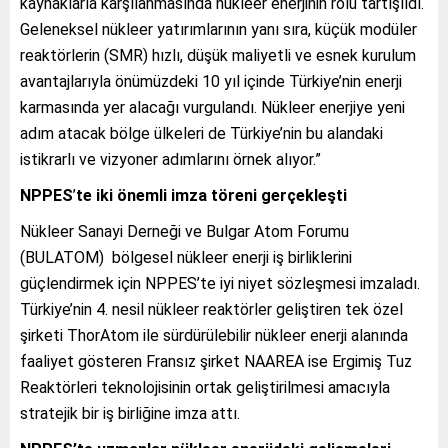
kaynaklarla karşılanmasında nükleer enerjinin rolü tartışıldı.
Geleneksel nükleer yatırımlarının yanı sıra, küçük modüler
reaktörlerin (SMR) hızlı, düşük maliyetli ve esnek kurulum
avantajlarıyla önümüzdeki 10 yıl içinde Türkiye’nin enerji
karmasında yer alacağı vurgulandı. Nükleer enerjiye yeni
adım atacak bölge ülkeleri de Türkiye’nin bu alandaki
istikrarlı ve vizyoner adımlarını örnek alıyor.”
NPPES
’
te iki önemli imza töreni gerçekleşti
Nükleer Sanayi Derneği ve Bulgar Atom Forumu
(BULATOM) bölgesel nükleer enerji iş birliklerini
güçlendirmek için NPPES’te iyi niyet sözleşmesi imzaladı.
Türkiye’nin 4. nesil nükleer reaktörler geliştiren tek özel
şirketi ThorAtom ile sürdürülebilir nükleer enerji alanında
faaliyet gösteren Fransız şirket NAAREA ise Ergimiş Tuz
Reaktörleri teknolojisinin ortak geliştirilmesi amacıyla
stratejik bir iş birliğine imza attı.