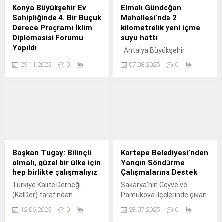
Konya Büyükşehir Ev
Elmalı Gündoğan
Sahipliğinde 4. Bir Buçuk
Mahallesi’nde 2
Derece Programı İklim
kilometrelik yeni içme
Diplomasisi Forumu
suyu hattı
Yapıldı
Antalya Büyükşehir
Cumhurbaşkanlığı İletişim
Belediyesi ASAT Genel
29.11.2025
0
07.08.2025
0
Başkanlığı, RTÜK, Konya
Müdürlüğü, Elmalı ilçesine
Büyükşehir Belediyesi ve
bağlı Gündoğan
Selçuk Üniversitesi iş
Mahallesi’nde içme suyu
birliğiyle düzenlenen “4.
altyapısını yenileyerek
yaklaşık 2 kilometrelik yeni
içme suyu hattı çalışmasını
başarıyla tamamladı.
Başkan Tugay: Bilinçli
Kartepe Belediyesi’nden
olmalı, güzel bir ülke için
Yangın Söndürme
hep birlikte çalışmalıyız
Çalışmalarına Destek
Türkiye Kalite Derneği
Sakarya'nın Geyve ve
(KalDer) tarafından
Pamukova ilçelerinde çıkan
düzenlenen 25.
orman yangınına müdahale
12.06.2025
0
23.07.2025
0
çalışmaları sürerken,