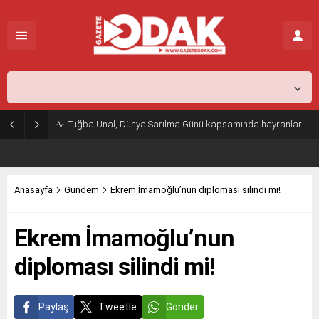
İstanbul,
26
°C
Açık
Tuğba Ünal, Dünya Sarılma Günü kapsamında hayranlarıyla buluştu
Anasayfa
Gündem
Ekrem İmamoğlu’nun diploması silindi mi!
Ekrem İmamoğlu’nun
diploması silindi mi!
Paylaş
Tweetle
Gönder