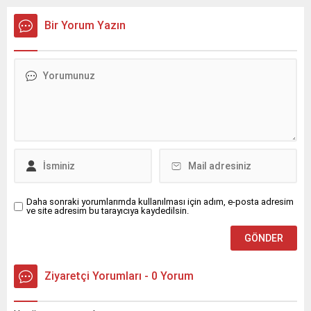
Kartepe Belediyesi de
yangınla mücadeleye
Bir Yorum Yazın
destek amacıyla bölgeye
tam donanımlı araç
gönderdi.
Daha sonraki yorumlarımda kullanılması için adım, e-posta adresim
ve site adresim bu tarayıcıya kaydedilsin.
Ziyaretçi Yorumları - 0 Yorum