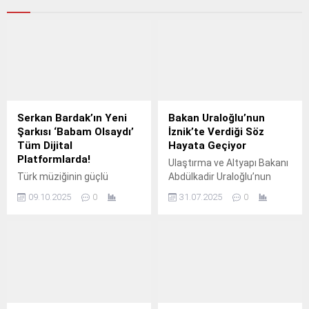
Serkan Bardak’ın Yeni
Bakan Uraloğlu’nun
Şarkısı ‘Babam Olsaydı’
İznik’te Verdiği Söz
Tüm Dijital
Hayata Geçiyor
Platformlarda!
Ulaştırma ve Altyapı Bakanı
Türk müziğinin güçlü
Abdülkadir Uraloğlu’nun
seslerinden Serkan Bardak,
geçtiğimiz yıl Kasım ayında
09.10.2025
0
31.07.2025
0
yeni teklisi Babam
ilçeye gerçekleştirdiği
Olsaydı ile dinleyicilerle
ziyaret sırasında gündeme
buluşuyor.
gelen İznik-Mekece Yolu
projesinin ihalesinin 28
Ağustos 2025 tarihinde
yapılacağı duyuruldu.